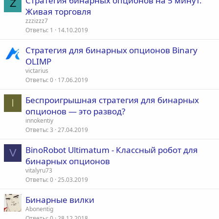
Стратегия бинарных опционов на 5 минут.
Z
Живая торговля
zzzizzz7
Ответы
1
14.10.2019
Стратегия для бинарных опционов Binary
OLIMP
victarius
Ответы
0
17.06.2019
Беспроигрышная стратегия для бинарных
I
опционов — это развод?
innokentiy
Ответы
3
27.04.2019
BinoRobot Ultimatum - Классный робот для
V
бинарных опционов
vitalyru73
Ответы
0
25.03.2019
Бинарные вилки
Abonentig
Ответы
0
28.12.2018