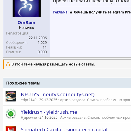
Проект не платит переношу в СКАм
Реклама
: 🔥
Хочешь получить Telegram Pre
OmRam
Новичок
Регистрация
22.11.2006
Сообщения
1,029
Реакции
11
Поинты
0.000
В этой теме нельзя размещать новые ответы.
Похожие темы
NEUTYS - neutys.cc (neutys.net)
edpr2140
29.12.2025
Архив раздела: Список проблемных про
Yieldrush - yieldrush.me
Hyipowne
24.10.2025
Архив раздела: Список проблемных про
Sigmatech Capital - sigmatech.capital