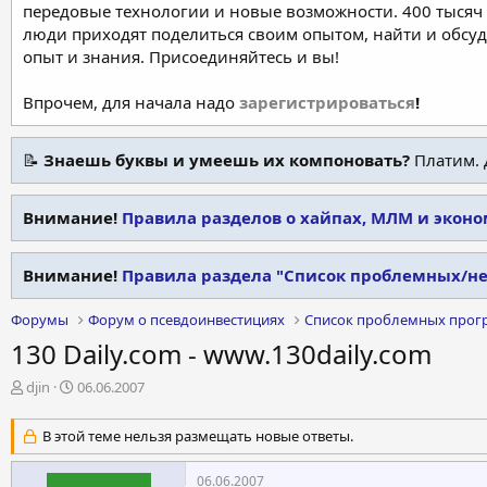
передовые технологии и новые возможности. 400 тысяч 
люди приходят поделиться своим опытом, найти и обсу
опыт и знания. Присоединяйтесь и вы!
Впрочем, для начала надо
зарегистрироваться
!
📝
Знаешь буквы и умеешь их компоновать?
Платим. 
Внимание!
Правила разделов о хайпах, МЛМ и экон
Внимание!
Правила раздела "Список проблемных/н
Форумы
Форум о псевдоинвестициях
Список проблемных прог
130 Daily.com - www.130daily.com
А
Д
djin
06.06.2007
в
а
т
т
В этой теме нельзя размещать новые ответы.
о
а
р
н
06.06.2007
т
а