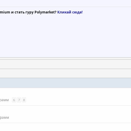
mium и стать гуру Polymarket?
Кликай сюда!
грамм
6
7
8
грамм