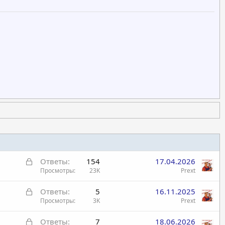
З
Ответы
154
17.04.2026
а
Просмотры
23K
Prext
к
З
Ответы
5
16.11.2025
р
а
Просмотры
3K
Prext
ы
к
т
З
Ответы
7
18.06.2026
р
а