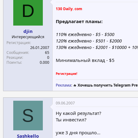
D
е
ч
130 Daily. com
м
а
ы
л
Предлагает планы:
а
djin
110% ежедневно - $5 - $500
Интересующийся
120% ежедневно - $501 - $2000
Регистрация
130% ежедневно - $2001 - $10000 + 10
26.01.2007
Сообщения
65
Реакции
0
Минимальный вклад - $5
Поинты
0.000
Регистрация!
Реклама
: 🔥
Хочешь получить Telegram Pre
09.06.2007
S
Ну какой результат?
Ты инвестил?
уже 3 дня прошло...
Sashkello