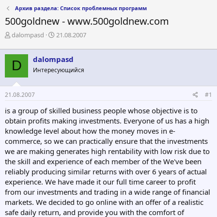
Архив раздела: Список проблемных программ
500goldnew - www.500goldnew.com
А
Д
dalompasd
21.08.2007
в
а
т
т
dalompasd
о
а
D
р
н
Интересующийся
т
а
е
ч
21.08.2007
#1
м
а
ы
л
is a group of skilled business people whose objective is to
а
obtain profits making investments. Everyone of us has a high
knowledge level about how the money moves in e-
commerce, so we can practically ensure that the investments
we are making generates high rentability with low risk due to
the skill and experience of each member of the We've been
reliably producing similar returns with over 6 years of actual
experience. We have made it our full time career to profit
from our investments and trading in a wide range of financial
markets. We decided to go online with an offer of a realistic
safe daily return, and provide you with the comfort of