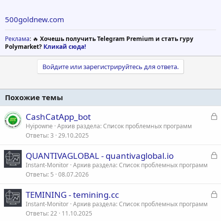
500goldnew.com
Реклама
: 🔥
Хочешь получить Telegram Premium и стать гуру
Polymarket?
Кликай сюда!
Войдите или зарегистрируйтесь для ответа.
Похожие темы
З
CashCatApp_bot
а
Hyipowne
Архив раздела: Список проблемных программ
Ответы
3
29.10.2025
к
р
З
QUANTIVAGLOBAL - quantivaglobal.io
а
Instant-Monitor
Архив раздела: Список проблемных программ
т
Ответы
5
08.07.2026
к
а
р
З
TEMINING - temining.cc
а
Instant-Monitor
Архив раздела: Список проблемных программ
т
Ответы
22
11.10.2025
к
а