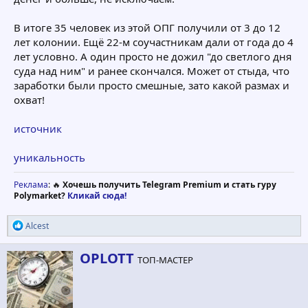
В итоге 35 человек из этой ОПГ получили от 3 до 12
лет колонии. Ещё 22-м соучастникам дали от года до 4
лет условно. А один просто не дожил "до светлого дня
суда над ним" и ранее скончался. Может от стыда, что
заработки были просто смешные, зато какой размах и
охват!
источник
уникальность
Реклама
: 🔥
Хочешь получить Telegram Premium и стать гуру
Polymarket?
Кликай сюда!
Р
Alcest
е
а
А
OPLOTT
к
ТОП-МАСТЕР
в
ц
т
и
и
о
:
р