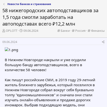
Новости банков и страхования
58 нижегородских автоподставщиков за
1,5 года смогли заработать на
автоподставах всего ₽12,2 млн
А
Д
К
К
К
OPLOTT
09.06.2024
Банки
Россия
Финансы
в
а
а
а
а
т
т
т
т
т
09.06.2024
о
а
е
е
е
р
н
г
г
г
т
а
о
о
о
е
ч
р
р
р
В Нижнем Новгороде накрыли и уже осудили
м
а
и
и
и
большую банду автоподставщиков, всего в
ы
л
я
я
я
а
количестве 58 человек!
Как пишут российские СМИ, в 2019 году 29-летний
житель ближнего зарубежья, который поселился в
Нижнем Новгороде собрал вокруг себя буквально
толпу "единомышленников" и сначала они стали
изучать онлайн-объявления и продаже дорогих
иномарок. Выбрав подходящую модель, они