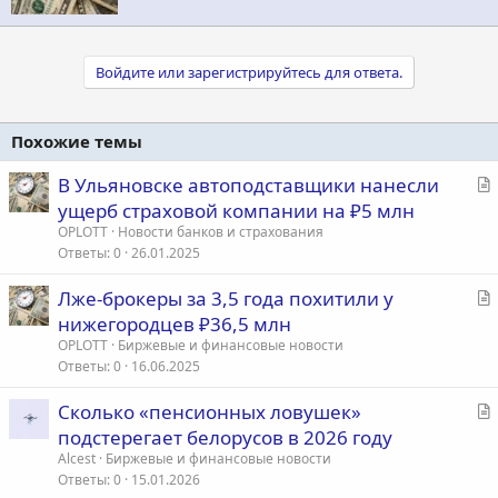
Войдите или зарегистрируйтесь для ответа.
Похожие темы
С
В Ульяновске автоподставщики нанесли
т
ущерб страховой компании на ₽5 млн
а
OPLOTT
Новости банков и страхования
т
Ответы
0
26.01.2025
ь
С
Лже-брокеры за 3,5 года похитили у
я
т
нижегородцев ₽36,5 млн
а
OPLOTT
Биржевые и финансовые новости
т
Ответы
0
16.06.2025
ь
С
Сколько «пенсионных ловушек»
я
т
подстерегает белорусов в 2026 году
а
Alcest
Биржевые и финансовые новости
т
Ответы
0
15.01.2026