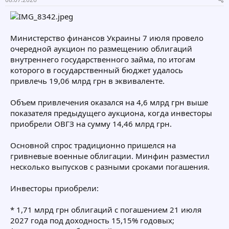
о
а
е
е
р
н
г
г
т
а
о
о
е
ч
р
р
Министерство финансов Украины 7 июля провело
м
а
и
и
очередной аукцион по размещению облигаций
ы
л
я
я
а
внутреннего государственного займа, по итогам
которого в государственный бюджет удалось
привлечь 19,06 млрд грн в эквиваленте.
Объем привлечения оказался на 4,6 млрд грн выше
показателя предыдущего аукциона, когда инвесторы
приобрели ОВГЗ на сумму 14,46 млрд грн.
Основной спрос традиционно пришелся на
гривневые военные облигации. Минфин разместил
несколько выпусков с разными сроками погашения.
Инвесторы приобрели:
* 1,71 млрд грн облигаций с погашением 21 июля
2027 года под доходность 15,15% годовых;