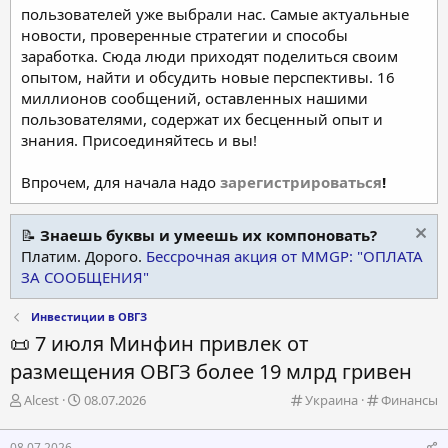
пользователей уже выбрали нас. Самые актуальные
новости, проверенные стратегии и способы
заработка. Сюда люди приходят поделиться своим
опытом, найти и обсудить новые перспективы. 16
миллионов сообщений, оставленных нашими
пользователями, содержат их бесценный опыт и
знания. Присоединяйтесь и вы!
Впрочем, для начала надо
зарегистрироваться
!
📝
Знаешь буквы и умеешь их компоновать?
Платим. Дорого.
Бессрочная акция от MMGP: "ОПЛАТА
ЗА СООБЩЕНИЯ"
Инвестиции в ОВГЗ
📜 7 июля Минфин привлек от
размещения ОВГЗ более 19 млрд гривен
А
Д
К
К
Alcest
08.07.2026
Украина
Финансы
в
а
а
а
т
т
т
т
08.07.2026