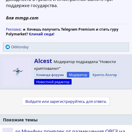
поддержке государства.
для mmgp.com
Реклама
: 🔥
Хочешь получить Telegram Premium и стать гуру
Polymarket?
Кликай сюда!
Р
OkMonday
е
а
А
Alcest
к
Модератор подраздела "Новости
в
ц
криптовалют"
т
и
и
о
Команда форума
Модератор
Крипто-блогер
:
р
Новостной редактор
Войдите или зарегистрируйтесь для ответа.
Похожие темы
📜 Минфин привлек от размещения ОВГЗ на