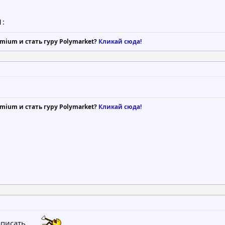
1:
mium и стать гуру Polymarket?
Кликай сюда!
mium и стать гуру Polymarket?
Кликай сюда!
исать......