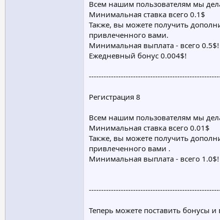
Всем нашим пользователям мы дела
Минимальная ставка всего 0.1$
Также, вы можете получить дополн
привлеченного вами.
Минимальная выплата - всего 0.5$!
Ежедневный бонус 0.004$!
-----------------------------------------------------
Регистрация 8
Всем нашим пользователям мы дела
Минимальная ставка всего 0.01$
Также, вы можете получить дополн
привлеченного вами .
Минимальная выплата - всего 1.0$!
-----------------------------------------------------
Теперь можете поставить бонусы и 