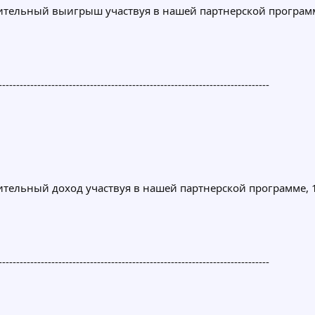
ительный выигрыш участвуя в нашей партнерской программ
-----------------------------------------------------------------------------
ительный доход участвуя в нашей партнерской программе,
-----------------------------------------------------------------------------