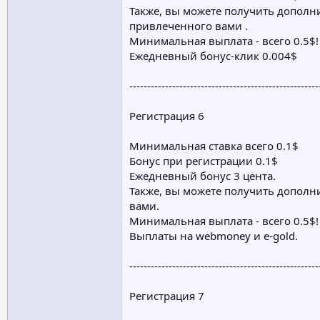
Также, вы можете получить дополн
привлеченного вами .
Минимальная выплата - всего 0.5$!
Ежедневный бонус-клик 0.004$
-----------------------------------------------------
Регистрация 6
Минимальная ставка всего 0.1$
Бонус при регистрации 0.1$
Ежедневный бонус 3 цента.
Также, вы можете получить дополн
вами.
Минимальная выплата - всего 0.5$!
Выплаты на webmoney и e-gold.
-----------------------------------------------------
Регистрация 7