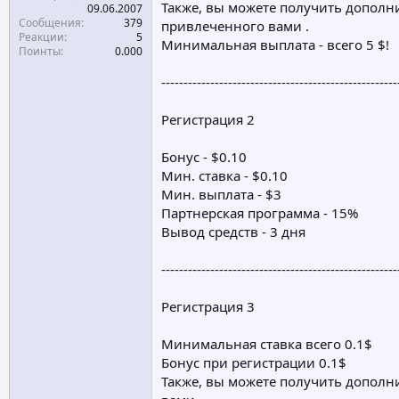
Также, вы можете получить дополн
09.06.2007
Сообщения
379
привлеченного вами .
Реакции
5
Минимальная выплата - всего 5 $!
Поинты
0.000
-----------------------------------------------------
Регистрация 2
Бонус - $0.10
Мин. ставка - $0.10
Мин. выплата - $3
Партнерская программа - 15%
Вывод средств - 3 дня
-----------------------------------------------------
Регистрация 3
Минимальная ставка всего 0.1$
Бонус при регистрации 0.1$
Также, вы можете получить дополн