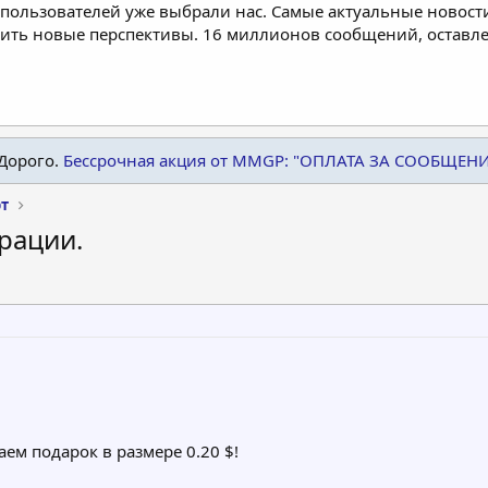
пользователей уже выбрали нас. Самые актуальные новости
дить новые перспективы. 16 миллионов сообщений, остав
Дорого.
Бессрочная акция от MMGP: "ОПЛАТА ЗА СООБЩЕН
рт
рации.
ем подарок в размере 0.20 $!