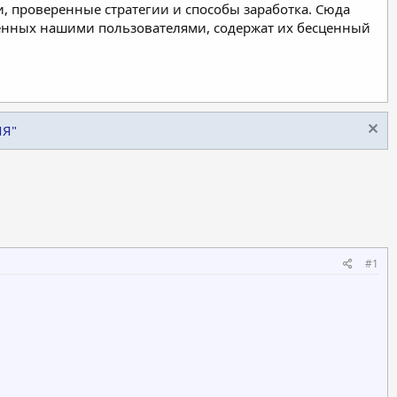
, проверенные стратегии и способы заработка. Сюда
ленных нашими пользователями, содержат их бесценный
ИЯ"
#1