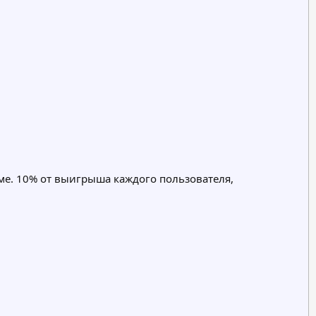
е. 10% от выигрыша каждого пользователя,