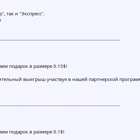
, так и "Экспресс".
т
-----------------------------------------------------------------------------
ем подарок в размере 0.15$!
ительный выигрыш участвуя в нашей партнерской программ
-----------------------------------------------------------------------------
ем подарок в размере 0.1$!