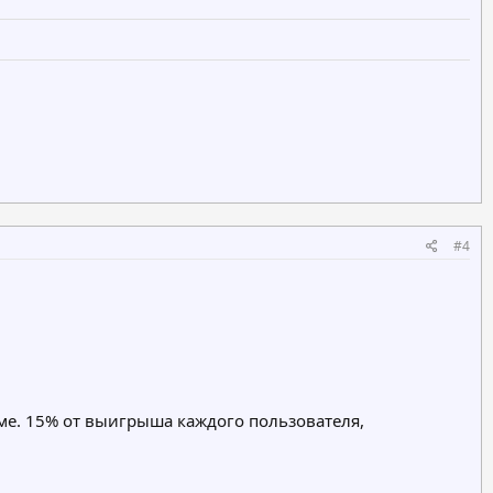
#4
е. 15% от выигрыша каждого пользователя,