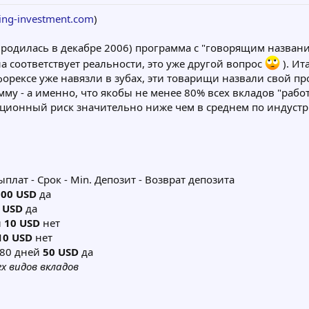
ing-investment.com
)
родилась в декабре 2006) программа с "говорящим название
 соответствует реальности, это уже другой вопрос
). Ит
орексе уже навязли в зубах, эти товарищи назвали свой пр
у - а именно, что якобы не менее 80% всех вкладов "раб
иционный риск значительно ниже чем в среднем по индуст
лат - Срок - Min. Депозит - Возврат депозита
100 USD
да
 USD
да
и
10 USD
нет
10 USD
нет
180 дней
50 USD
да
х видов вкладов