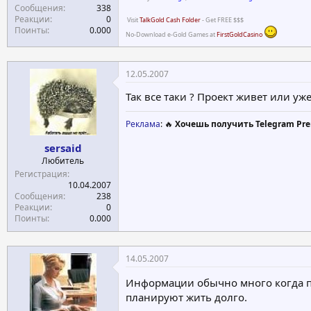
Сообщения
338
Реакции
0
Visit
TalkGold Cash Folder
- Get FREE $$$
Поинты
0.000
No-Download e-Gold Games at
FirstGoldCasino
12.05.2007
Так все таки ? Проект живет или уж
Реклама
: 🔥
Хочешь получить Telegram Pre
sersaid
Любитель
Регистрация
10.04.2007
Сообщения
238
Реакции
0
Поинты
0.000
14.05.2007
Информации обычно много когда про
планируют жить долго.