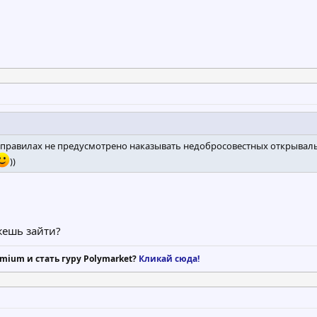
м в правилах не предусмотрено наказывать недобросовестных открываль
))
жешь зайти?
mium и стать гуру Polymarket?
Кликай сюда!