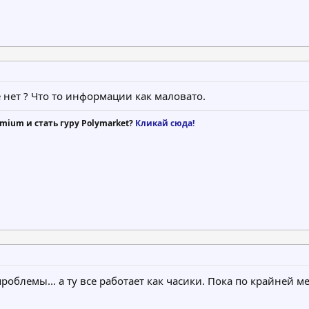
е нет ? Что то информации как маловато.
mium и стать гуру Polymarket?
Кликай сюда!
блемы... а ту все работает как часики. Пока по крайней м