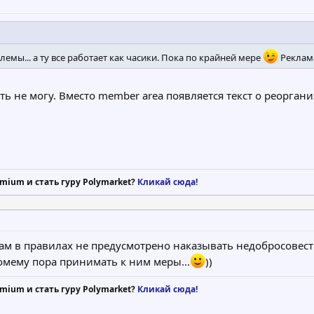
ы... а ту все работает как часики. Пока по крайней мере
Реклама
ть не могу. Вместо member area появляется текст о реоргани
mium и стать гуру Polymarket?
Кликай сюда!
. там в правилах не предусмотрено наказывать недобросов
 момему пора принимать к ним меры...
))
mium и стать гуру Polymarket?
Кликай сюда!