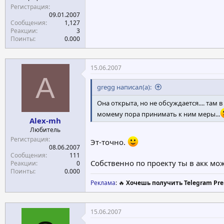
Регистрация
09.01.2007
Сообщения
1,127
Реакции
3
Поинты
0.000
15.06.2007
A
gregg написал(а):
Она открыта, но не обсуждается.... та
момему пора принимать к ним меры...
Alex-mh
Любитель
Регистрация
Эт-точно.
08.06.2007
Сообщения
111
Собственно по проекту ты в акк мо
Реакции
0
Поинты
0.000
Реклама
: 🔥
Хочешь получить Telegram Pre
15.06.2007