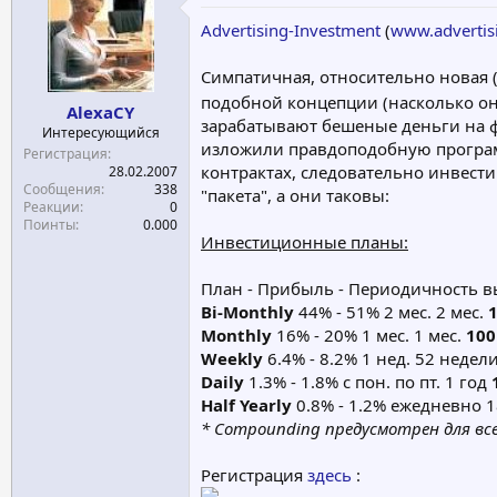
е
ч
Advertising-Investment
(
www.advertis
м
а
ы
л
Симпатичная, относительно новая (
а
подобной концепции (насколько она
AlexaCY
зарабатывают бешеные деньги на ф
Интересующийся
изложили правдоподобную программ
Регистрация
контрактах, следовательно инвест
28.02.2007
Сообщения
338
"пакета", а они таковы:
Реакции
0
Поинты
0.000
Инвестиционные планы:
План - Прибыль - Периодичность вып
Bi-Monthly
44% - 51% 2 мес. 2 мес.
Monthly
16% - 20% 1 мес. 1 мес.
100
Weekly
6.4% - 8.2% 1 нед. 52 недел
Daily
1.3% - 1.8% с пон. по пт. 1 год
Half Yearly
0.8% - 1.2% ежедневно 
* Compounding предусмотрен для все
Регистрация
здесь
: