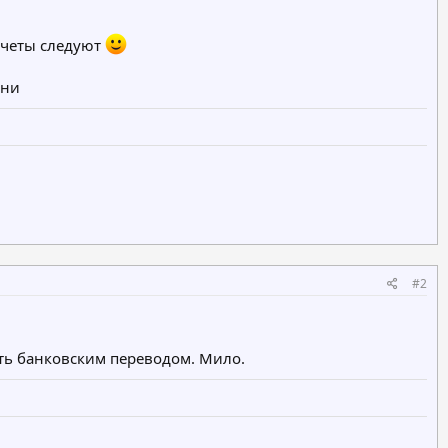
Отчеты следуют
ени
#2
ить банковским переводом. Мило.