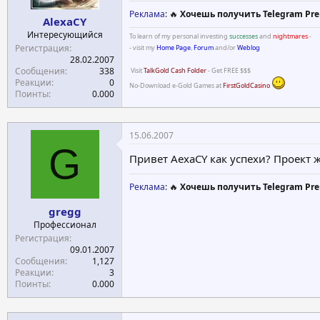
Реклама
: 🔥
Хочешь получить Telegram Pre
AlexaCY
Интересующийся
To learn of my personal investing
successes
and
nightmares
-
Регистрация
- visit my
Home Page
,
Forum
and/or
Weblog
28.02.2007
Сообщения
338
Visit
TalkGold Cash Folder
- Get FREE $$$
Реакции
0
No-Download e-Gold Games at
FirstGoldCasino
Поинты
0.000
15.06.2007
G
Привет AexaCY как успехи? Проект 
Реклама
: 🔥
Хочешь получить Telegram Pre
gregg
Профессионал
Регистрация
09.01.2007
Сообщения
1,127
Реакции
3
Поинты
0.000