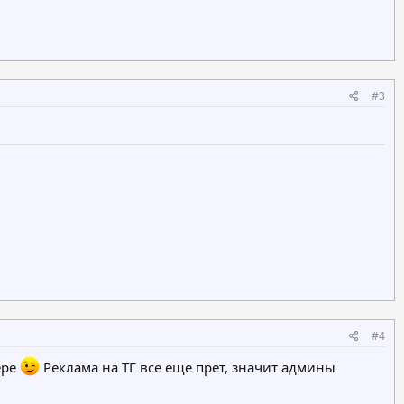
#3
#4
ере
Реклама на ТГ все еще прет, значит админы