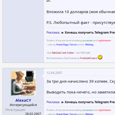
Вложила 10 долларов (моя обычная 
P.S. Любопытный факт - присутствуе
Реклама
: 🔥
Хочешь получить Telegram Pre
To learn of my personal investing
successes
and
nightmares
-
- visit my
Home Page
,
Forum
and/or
Weblog
Visit
TalkGold Cash Folder
- Get FREE $$$
No-Download e-Gold Games at
FirstGoldCasino
12.04.2007
За три дня начислено 39 копеек. Ск
Выводить пока нечего, но заметил
AlexaCY
Реклама
: 🔥
Хочешь получить Telegram Pre
Интересующийся
Регистрация
To learn of my personal investing
successes
and
nightmares
-
28.02.2007
- visit my
Home Page
,
Forum
and/or
Weblog