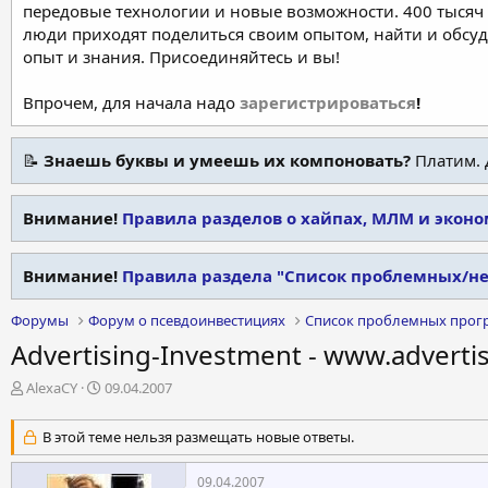
передовые технологии и новые возможности. 400 тысяч 
люди приходят поделиться своим опытом, найти и обсу
опыт и знания. Присоединяйтесь и вы!
Впрочем, для начала надо
зарегистрироваться
!
📝
Знаешь буквы и умеешь их компоновать?
Платим. 
Внимание!
Правила разделов о хайпах, МЛМ и экон
Внимание!
Правила раздела "Список проблемных/н
Форумы
Форум о псевдоинвестициях
Список проблемных прог
Advertising-Investment - www.adverti
А
Д
AlexaCY
09.04.2007
в
а
т
т
В этой теме нельзя размещать новые ответы.
о
а
р
н
09.04.2007
т
а