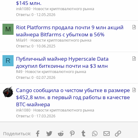
а
$145 млн.
т
inik1080
Новости криптовалютного рынка
ь
Ответы
0
12.05.2026
я
С
Riot Platforms продала почти 9 млн акций
M
т
майнера Bitfarms с убытком в 56%
а
Mila91
Новости криптовалютного рынка
т
Ответы
0
10.06.2025
ь
С
Публичный майнер Hyperscale Data
я
R
т
докупил биткоины почти на $3 млн
а
R49
Новости криптовалютного рынка
т
Ответы
0
02.07.2026
ь
С
Cango сообщила о чистом убытке в размере
я
т
$452,8 млн. в первый год работы в качестве
а
BTC-майнера
т
inik1080
Новости криптовалютного рынка
ь
Ответы
0
17.03.2026
я
Facebook
Twitter
Reddit
Pinterest
Tumblr
WhatsApp
Электронна
Ссылка
Поделиться: