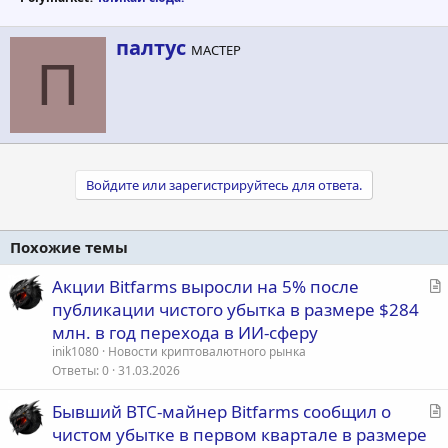
А
палтус
МАСТЕР
в
П
т
о
р
Войдите или зарегистрируйтесь для ответа.
Похожие темы
С
Акции Bitfarms выросли на 5% после
т
публикации чистого убытка в размере $284
а
млн. в год перехода в ИИ-сферу
т
inik1080
Новости криптовалютного рынка
ь
Ответы
0
31.03.2026
я
С
Бывший BTC-майнер Bitfarms сообщил о
т
чистом убытке в первом квартале в размере