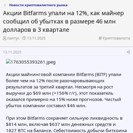
Новости криптовалютного рынка
Акции Bitfarms упали на 12%, как майнер
сообщил об убытках в размере 46 млн
долларов в 3 квартале
А
Д
К
палтус
13.11.2025
Криптовалюта
в
а
а
т
т
т
13.11.2025
о
а
е
р
н
г
т
а
о
е
ч
р
Акции майнинговой компании Bitfarms (BITF) упали
м
а
и
более чем на 12% после разочаровывающих
ы
л
я
а
результатов за третий квартал. Несмотря на рост
выручки до $69 млн (+156% г/г), этот показатель
оказался примерно на 15% ниже прогнозов. Чистый
убыток компании составил $46 млн.
При этом Bitfarms сохраняет сильную ликвидность в
$814 млн, включая $637 млн денежных средств и
1827 BTC на балансе. Себестоимость добычи биткоина