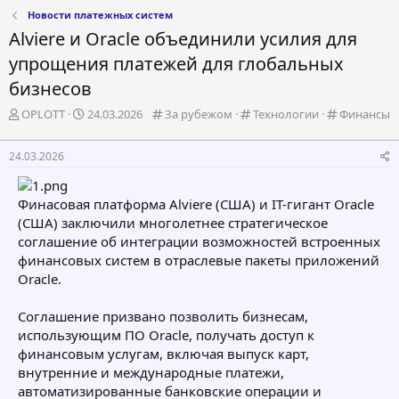
Новости платежных систем
Alviere и Oracle объединили усилия для
упрощения платежей для глобальных
бизнесов
А
Д
К
К
К
OPLOTT
24.03.2026
За рубежом
Технологии
Финансы
в
а
а
а
а
т
т
т
т
т
24.03.2026
о
а
е
е
е
р
н
г
г
г
т
а
о
о
о
Финасовая платформа Alviere (США) и IT-гигант Oracle
е
ч
р
р
р
(США) заключили многолетнее стратегическое
м
а
и
и
и
соглашение об интеграции возможностей встроенных
ы
л
я
я
я
а
финансовых систем в отраслевые пакеты приложений
Oracle.
Соглашение призвано позволить бизнесам,
использующим ПО Oracle, получать доступ к
финансовым услугам, включая выпуск карт,
внутренние и международные платежи,
автоматизированные банковские операции и