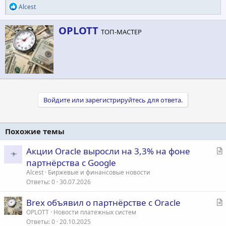
Р
Alcest
е
а
А
OPLOTT
к
ТОП-МАСТЕР
в
ц
т
и
и
о
:
р
Войдите или зарегистрируйтесь для ответа.
Похожие темы
С
Акции Oracle выросли на 3,3% на фоне
т
партнёрства с Google
а
Alcest
Биржевые и финансовые новости
т
Ответы
0
30.07.2026
ь
С
Brex объявил о партнёрстве с Oracle
я
т
OPLOTT
Новости платежных систем
Ответы
0
20.10.2025
а