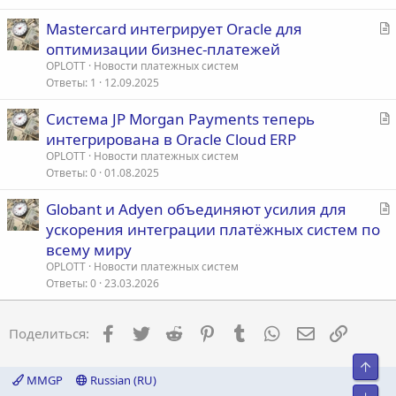
т
С
Mastercard интегрирует Oracle для
ь
т
оптимизации бизнес-платежей
я
а
OPLOTT
Новости платежных систем
т
Ответы
1
12.09.2025
ь
С
Система JP Morgan Payments теперь
я
т
интегрирована в Oracle Cloud ERP
а
OPLOTT
Новости платежных систем
т
Ответы
0
01.08.2025
ь
С
Globant и Adyen объединяют усилия для
я
т
ускорения интеграции платёжных систем по
а
всему миру
т
OPLOTT
Новости платежных систем
ь
Ответы
0
23.03.2026
я
Facebook
Twitter
Reddit
Pinterest
Tumblr
WhatsApp
Электронна
Ссылка
Поделиться:
Свер
MMGP
Russian (RU)