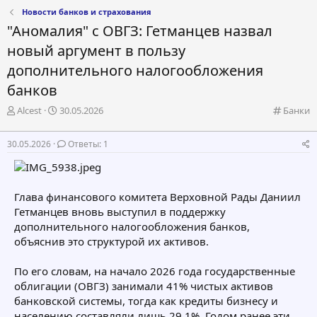
Новости банков и страхования
"Аномалия" с ОВГЗ: Гетманцев назвал
новый аргумент в пользу
дополнительного налогообложения
банков
А
Д
К
Alcest
30.05.2026
Банки
в
а
а
т
т
т
30.05.2026
Ответы: 1
о
а
е
р
н
г
т
а
о
е
ч
р
Глава финансового комитета Верховной Рады Даниил
м
а
и
Гетманцев вновь выступил в поддержку
ы
л
я
а
дополнительного налогообложения банков,
объяснив это структурой их активов.
По его словам, на начало 2026 года государственные
облигации (ОВГЗ) занимали 41% чистых активов
банковской системы, тогда как кредиты бизнесу и
населению составляли лишь 29,1%. Годом ранее эти