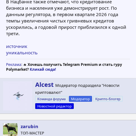
В Нацбанке также отмечают, что кредитование
бизнеса и населения уже демонстрирует рост. По
данным регулятора, в первом квартале 2026 года
темпы увеличения чистых гривневых кредитов
ускорились, а годовой прирост приблизился к одной
трети.
источник
уникальность
Реклама
: 🔥
Хочешь получить Telegram Premium и стать гуру
Polymarket?
Кликай сюда!
А
Alcest
Модератор подраздела "Новости
в
криптовалют"
т
о
Команда форума
Модератор
Крипто-блогер
р
Новостной редактор
zarubin
ТОП-МАСТЕР