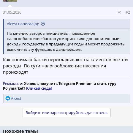
31.05.2026
#2
Alcest написал(а):
По мнению авторов инициативы, повышенное
налогообложение банков уже приносило дополнительные
доходы государству в предыдущие годы и может продолжить
выполнять эту функцию в дальнейшем.
Как понимаю банки перекладывают на клиентов все эти
расходы. По сути налогообложение населения
происходят
Реклама
: 🔥
Хочешь получить Telegram Premium и стать гуру
Polymarket?
Кликай сюда!
Р
Alcest
е
а
к
Войдите или зарегистрируйтесь для ответа.
ц
и
и
Похожие темы
: