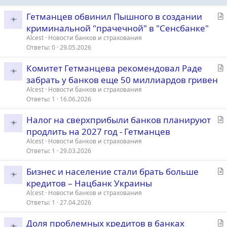
С
Гетманцев обвинил Пышного в создании
т
криминальной "прачечной" в "Сенсбанке"
а
Alcest
Новости банков и страхования
т
Ответы
0
29.05.2026
ь
С
Комитет Гетманцева рекомендовал Раде
я
т
забрать у банков еще 50 миллиардов гривен
а
Alcest
Новости банков и страхования
т
Ответы
1
16.06.2026
ь
С
Налог на сверхприбыли банков планируют
я
т
продлить на 2027 год - Гетманцев
а
Alcest
Новости банков и страхования
т
Ответы
1
29.03.2026
ь
С
Бизнес и население стали брать больше
я
т
кредитов – Нацбанк Украины
а
Alcest
Новости банков и страхования
т
Ответы
1
27.04.2026
ь
С
Доля проблемных кредитов в банках
я