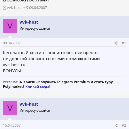
А
Д
vvk-host
09.04.2007
в
а
т
т
vvk-host
о
а
V
р
н
Интересующийся
т
а
е
ч
09.04.2007
#1
м
а
ы
л
бесплатный хостинг под интересные пректы
а
не дорогой хостинг со всеми возможностями
vvk-host.ru
БОНУСЫ
Реклама
: 🔥
Хочешь получить Telegram Premium и стать гуру
Polymarket?
Кликай сюда!
vvk-host
V
Интересующийся
15.04.2007
#2