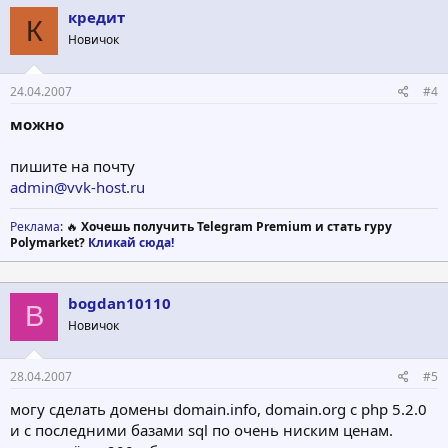
кредит
К
Новичок
24.04.2007
#4
можно
пишите на почту
admin@vvk-host.ru
Реклама
: 🔥
Хочешь получить Telegram Premium и стать гуру
Polymarket?
Кликай сюда!
bogdan10110
B
Новичок
28.04.2007
#5
могу сделать домены domain.info, domain.org с php 5.2.0
и с последними базами sql по очень ниским ценам.