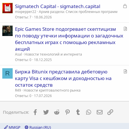
З
Sigmatech Capital - sigmatech.capital
а
mixpepper22
Архив раздела: Список проблемных программ
Ответы
7
18.06.2026
к
р
С
Epic Games Store подогревает скептицизм
т
по поводу утечки информации о загадочных
т
а
бесплатных играх с помощью рекламных
а
т
акций
ь
Asal
Новости технологий и интернета
я
Ответы
0
18.12.2025
С
Биржа Bitunix представила дебетовую
R
т
карту Visa с кешбэком и доходностью на
а
остаток средств
т
R49
Новости криптовалютного рынка
ь
Ответы
0
17.07.2026
я
Facebook
Twitter
Reddit
Pinterest
Tumblr
WhatsApp
Электронна
Ссылка
Поделиться:
MMGP
Russian (RU)