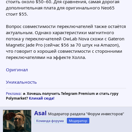
стоить около $50–60. Для сравнения, самая дорогая
дополнительная плата для оригинального Neo65
стоит $55.
Вопрос совместимости переключателей также остаётся
актуальным. Однако характеристики магнитного
потока у переключателей OwLab Nova схожи с Gateron
Magnetic Jade Pro (сейчас $56 за 70 штук на Amazon),
что говорит о хорошей совместимости с сторонними
переключателями на эффекте Холла.
Оригинал
Уникальность
Реклама
: 🔥
Хочешь получить Telegram Premium и стать гуру
Polymarket?
Кликай сюда!
А
Asal
Модератор раздела "Форум инвесторов"
в
Команда форума
Модератор
т
о