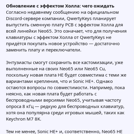
Обновление с эффектом Холла: чего ожидать
Согласно недавнему сообщению на официальном
Discord-сервере компании, QwertyKeys планирует
выпустить сменную плату PCB с эффектом Холла для
всей линейки Neo65. Это означает, что для получения
клавиатуры с эффектом Холла от QwertyKeys не
придётся покупать новое устройство — достаточно
заменить плату и переключатели.
Энтузиасты смогут сохранить все кастомизации, уже
выполненные на своих Neo65 или Neo65 Cu,
поскольку новая плата HE будет совместима с теми же
вариантами крепления, что и Sonic HE+. Однако
остаются вопросы по совместимости. Например, пока
неясно, как новая плата будет работать с
беспроводными версиями Neo65, учитывая частоту
опроса 8 кГц — редкую для беспроводных клавиатур,
хотя она популярна среди игровых мышей, таких как
Keychron M7 8K.
Тем не менее, Sonic HE+ и, соответственно, Neo65 HE