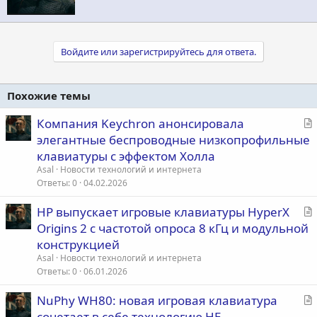
р
Войдите или зарегистрируйтесь для ответа.
Похожие темы
С
Компания Keychron анонсировала
т
элегантные беспроводные низкопрофильные
а
клавиатуры с эффектом Холла
т
Asal
Новости технологий и интернета
ь
Ответы
0
04.02.2026
я
С
HP выпускает игровые клавиатуры HyperX
т
Origins 2 с частотой опроса 8 кГц и модульной
а
конструкцией
т
Asal
Новости технологий и интернета
ь
Ответы
0
06.01.2026
я
С
NuPhy WH80: новая игровая клавиатура
т
сочетает в себе технологию HE,