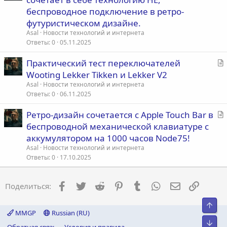
а
беспроводное подключение в ретро-
т
футуристическом дизайне.
ь
Asal
Новости технологий и интернета
я
Ответы
0
05.11.2025
С
Практический тест переключателей
т
Wooting Lekker Tikken и Lekker V2
а
Asal
Новости технологий и интернета
т
Ответы
0
06.11.2025
ь
С
Ретро-дизайн сочетается с Apple Touch Bar в
я
т
беспроводной механической клавиатуре с
а
аккумулятором на 1000 часов Node75!
т
Asal
Новости технологий и интернета
ь
Ответы
0
17.10.2025
я
Facebook
Twitter
Reddit
Pinterest
Tumblr
WhatsApp
Электронна
Ссылка
Поделиться:
Свер
MMGP
Russian (RU)
Сниз