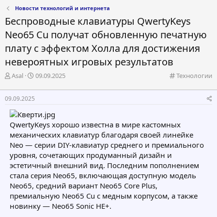
Новости технологий и интернета
Беспроводные клавиатуры QwertyKeys
Neo65 Cu получат обновленную печатную
плату с эффектом Холла для достижения
невероятных игровых результатов
А
Д
К
Asal
09.09.2025
Технологии
в
а
а
т
т
т
09.09.2025
о
а
е
р
н
г
т
а
о
QwertyKeys хорошо известна в мире кастомных
е
ч
р
механических клавиатур благодаря своей линейке
м
а
и
Neo — серии DIY-клавиатур среднего и премиального
ы
л
я
а
уровня, сочетающих продуманный дизайн и
эстетичный внешний вид. Последним пополнением
стала серия Neo65, включающая доступную модель
Neo65, средний вариант Neo65 Core Plus,
премиальную Neo65 Cu с медным корпусом, а также
новинку — Neo65 Sonic HE+.