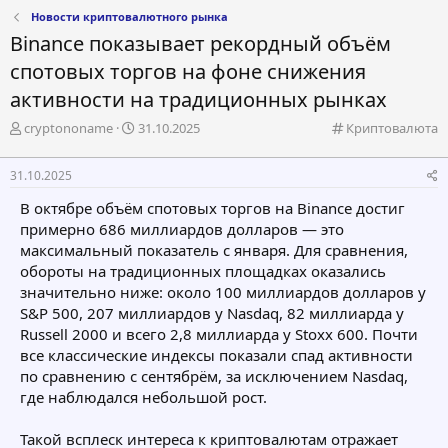
Новости криптовалютного рынка
Binance показывает рекордный объём
спотовых торгов на фоне снижения
активности на традиционных рынках
А
Д
К
cryptononame
31.10.2025
Криптовалюта
в
а
а
т
т
т
31.10.2025
о
а
е
р
н
г
В октябре объём спотовых торгов на Binance достиг
т
а
о
примерно 686 миллиардов долларов — это
е
ч
р
максимальный показатель с января. Для сравнения,
м
а
и
обороты на традиционных площадках оказались
ы
л
я
а
значительно ниже: около 100 миллиардов долларов у
S&P 500, 207 миллиардов у Nasdaq, 82 миллиарда у
Russell 2000 и всего 2,8 миллиарда у Stoxx 600. Почти
все классические индексы показали спад активности
по сравнению с сентябрём, за исключением Nasdaq,
где наблюдался небольшой рост.
Такой всплеск интереса к криптовалютам отражает