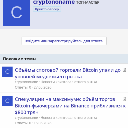
А
cryptononame
ТОП-МАСТЕР
в
C
Крипто-блогер
т
о
р
Войдите или зарегистрируйтесь для ответа.
Похожие темы
С
Объёмы спотовой торговли Bitcoin упали до
C
т
уровней медвежьего рынка
а
cryptononame
Новости криптовалютного рынка
т
Ответы
0
27.05.2026
ь
С
Спекуляции на максимуме: объём торгов
я
C
т
Bitcoin-фьючерсами на Binance приблизился к
а
$800 трлн
т
cryptononame
Новости криптовалютного рынка
ь
Ответы
0
16.06.2026