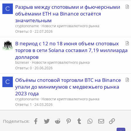
я
С
Разрыв между спотовыми и фьючерсными
C
т
объёмами ETH на Binance остаётся
а
значительным
т
cryptononame
Новости криптовалютного рынка
ь
Ответы
0
22.07.2026
я
С
В период с 12 по 18 июня объем спотовых
т
торгов в сети Solana составил 7,19 миллиарда
а
долларов
т
bizneser
Новости криптовалютного рынка
ь
Ответы
0
20.06.2026
я
С
Объёмы спотовой торговли BTC на Binance
C
т
упали до минимумов с медвежьего рынка
а
2023 года
т
cryptononame
Новости криптовалютного рынка
ь
Ответы
1
24.03.2026
я
Facebook
Twitter
Reddit
Pinterest
Tumblr
WhatsApp
Электронна
Ссылка
Поделиться: