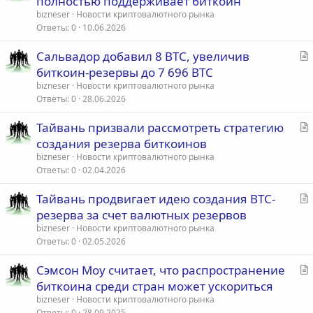
полностью поддерживает биткоин
а
bizneser
Новости криптовалютного рынка
т
Ответы
0
10.06.2026
ь
С
Сальвадор добавил 8 BTC, увеличив
я
т
биткоин-резервы до 7 696 BTC
а
bizneser
Новости криптовалютного рынка
т
Ответы
0
28.06.2026
ь
С
Тайвань призвали рассмотреть стратегию
я
т
создания резерва биткоинов
а
bizneser
Новости криптовалютного рынка
т
Ответы
0
02.04.2026
ь
С
Тайвань продвигает идею создания BTC-
я
т
резерва за счет валютных резервов
а
bizneser
Новости криптовалютного рынка
т
Ответы
0
02.05.2026
ь
С
Сэмсон Моу считает, что распространение
я
т
биткоина среди стран может ускориться
а
bizneser
Новости криптовалютного рынка
т
Ответы
0
28.09.2025