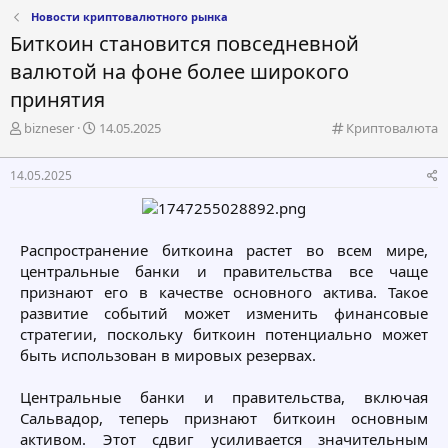
Новости криптовалютного рынка
Биткоин становится повседневной
валютой на фоне более широкого
принятия
А
Д
К
bizneser
14.05.2025
Криптовалюта
в
а
а
т
т
т
14.05.2025
о
а
е
р
н
г
т
а
о
е
ч
р
Распространение биткоина растет во всем мире,
м
а
и
центральные банки и правительства все чаще
ы
л
я
а
признают его в качестве основного актива. Такое
развитие событий может изменить финансовые
стратегии, поскольку биткоин потенциально может
быть использован в мировых резервах.
Центральные банки и правительства, включая
Сальвадор, теперь признают биткоин основным
активом. Этот сдвиг усиливается значительным