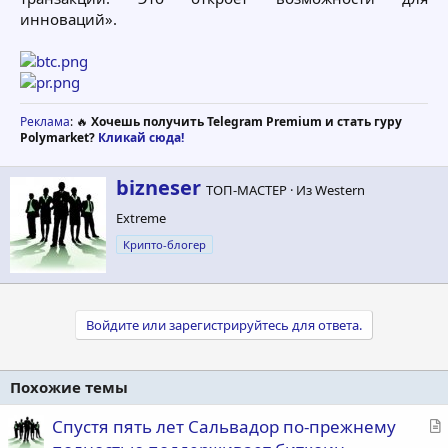
инноваций».
Реклама
: 🔥
Хочешь получить Telegram Premium и стать гуру
Polymarket?
Кликай сюда!
А
bizneser
ТОП-МАСТЕР
·
Из
Western
в
Extreme
т
о
Крипто-блогер
р
Войдите или зарегистрируйтесь для ответа.
Похожие темы
С
Спустя пять лет Сальвадор по-прежнему
т