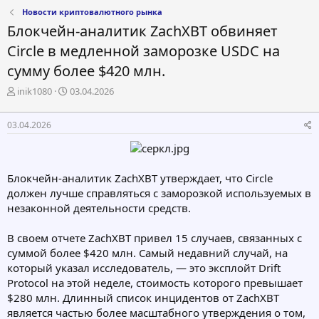
Новости криптовалютного рынка
Блокчейн-аналитик ZachXBT обвиняет
Circle в медленной заморозке USDC на
сумму более $420 млн.
А
Д
inik1080
03.04.2026
в
а
т
т
03.04.2026
о
а
р
н
т
а
е
ч
Блокчейн-аналитик ZachXBT утверждает, что Circle
м
а
должен лучше справляться с заморозкой используемых в
ы
л
а
незаконной деятельности средств.
В своем отчете ZachXBT привел 15 случаев, связанных с
суммой более $420 млн. Самый недавний случай, на
который указал исследователь, — это эксплойт Drift
Protocol на этой неделе, стоимость которого превышает
$280 млн. Длинный список инцидентов от ZachXBT
является частью более масштабного утверждения о том,