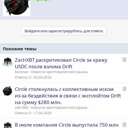
т
о
р
Войдите или зарегистрируйтесь для ответа.
Похожие темы
С
ZachXBT раскритиковал Circle за кражу
т
USDC после взлома Drift
а
bizneser
Новости криптовалютного рынка
т
Ответы
0
02.04.2026
ь
С
Circle столкнулась с коллективным иском
я
т
из-за бездействия в связи с эксплойтом Drift
а
на сумму $280 млн.
т
inik1080
Новости криптовалютного рынка
ь
Ответы
0
17.04.2026
я
С
В июле компания Circle выпустила 750 млн