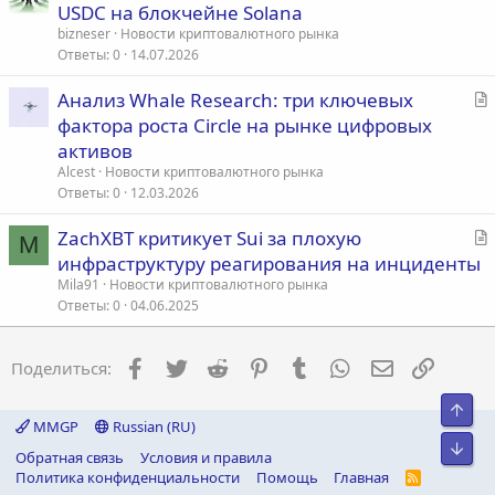
т
USDC на блокчейне Solana
а
bizneser
Новости криптовалютного рынка
т
Ответы
0
14.07.2026
ь
С
Анализ Whale Research: три ключевых
я
т
фактора роста Circle на рынке цифровых
а
активов
т
Alcest
Новости криптовалютного рынка
ь
Ответы
0
12.03.2026
я
С
ZachXBT критикует Sui за плохую
M
т
инфраструктуру реагирования на инциденты
а
Mila91
Новости криптовалютного рынка
т
Ответы
0
04.06.2025
ь
я
Facebook
Twitter
Reddit
Pinterest
Tumblr
WhatsApp
Электронна
Ссылка
Поделиться:
Свер
MMGP
Russian (RU)
Сниз
Обратная связь
Условия и правила
Политика конфиденциальности
Помощь
Главная
R
S