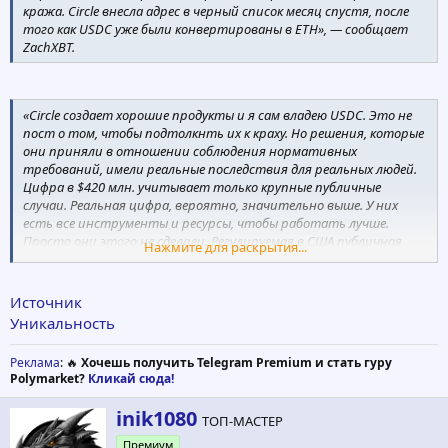
кража. Circle внесла адрес в черный список месяц спустя, после
того как USDC уже были конвертированы в ETH», — сообщает
ZachXBT.
«Circle создает хорошие продукты и я сам владею USDC. Это не
пост о том, чтобы подтолкнть их к краху. Но решения, которые
они приняли в отношении соблюдения нормативных
требований, имели реальные последствия для реальных людей.
Цифра в $420 млн. учитывает только крупные публичные
случаи. Реальная цифра, вероятно, значительно выше. У них
есть все инструменты и ресурсы, чтобы работать лучше.
Просто они этого не сделали. Регулируемая в США публичная
Нажмите для раскрытия...
компания обязана перед своими пользователями и обществом в
целом работать лучше», — заключил ZachXBT.
Источник
Уникальность
Реклама
: 🔥
Хочешь получить Telegram Premium и стать гуру
Polymarket?
Кликай сюда!
А
inik1080
ТОП-МАСТЕР
в
Премиум