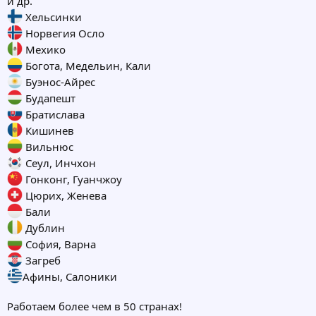
и др.
Хельсинки
Норвегия Осло
Мехико
Богота, Медельин, Кали
Буэнос-Айрес
Будапешт
Братислава
Кишинев
Вильнюс
Сеул, Инчхон
Гонконг, Гуанчжоу
Цюрих, Женева
Бали
Дублин
София, Варна
Загреб
Афины, Салоники
Работаем более чем в 50 странах!