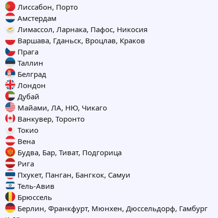
Лиссабон, Порто
Амстердам
Лимассол, Ларнака, Пафос, Никосия
Варшава, Гданьск, Вроцлав, Краков
Прага
Таллин
Белград
Лондон
Дубай
Майами, ЛА, НЮ, Чикаго
Ванкувер, Торонто
Токио
Вена
Будва, Бар, Тиват, Подгорица
Рига
Пхукет, Панган, Бангкок, Самуи
Тель-Авив
Брюссель
Берлин, Франкфурт, Мюнхен, Дюссельдорф, Гамбург