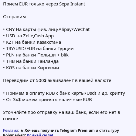
Прием EUR только через Sepa Instant
Отправим
• CNY На карты физ. лиц/Alipay/WeChat
• USD на Zelle,Cash App
• KZT на банки Казахстана
• TRY/USD/EUR на банки Турции
• PLN на банки Польши + blik
• THB на банки Таиланда
• KGS на банки Киргизии
Переводим от 500$ эквивалент в вашей валюте
• Примем в оплату RUB с банк карты/Usdt и др. крипту
• От 3к$ можем принять наличные RUB
Уточняйте про отправку на ваш банк, если его нет в
списке
Реклама
: 🔥
Хочешь получить Telegram Premium и стать гуру
Polymarket?
Кликай сюда!