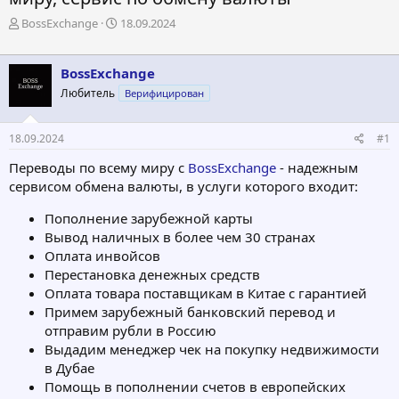
А
Д
BossExchange
18.09.2024
в
а
т
т
о
а
BossExchange
р
н
Любитель
Верифицирован
т
а
е
ч
м
а
18.09.2024
#1
ы
л
а
Переводы по всему миру с
BossExchange
- надежным
сервисом обмена валюты, в услуги которого входит:
Пополнение зарубежной карты
Вывод наличных в более чем 30 странах
Оплата инвойсов
Перестановка денежных средств
Оплата товара поставщикам в Китае с гарантией
Примем зарубежный банковский перевод и
отправим рубли в Россию
Выдадим менеджер чек на покупку недвижимости
в Дубае
Помощь в пополнении счетов в европейских