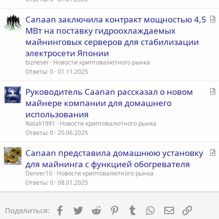
я
С
Canaan заключила контракт мощностью 4,5
т
МВт на поставку гидроохлаждаемых
а
майнинговых серверов для стабилизации
т
электросети Японии
ь
bizneser
Новости криптовалютного рынка
я
Ответы
0
01.11.2025
С
Руководитель Caanan рассказал о новом
т
майнере компании для домашнего
а
использования
т
Natali1991
Новости криптовалютного рынка
ь
Ответы
0
20.06.2025
я
С
Canaan представила домашнюю установку
т
для майнинга с функцией обогревателя
а
Denver10
Новости криптовалютного рынка
т
Ответы
0
08.01.2025
ь
я
Facebook
Twitter
Reddit
Pinterest
Tumblr
WhatsApp
Электронна
Ссылка
Поделиться: