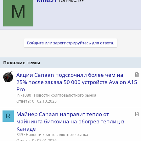
ТОП-МАСТЕР
в
M
т
о
р
Войдите или зарегистрируйтесь для ответа.
Похожие темы
С
Акции Canaan подскочили более чем на
т
25% после заказа 50 000 устройств Avalon A15
а
Pro
т
inik1080
Новости криптовалютного рынка
ь
Ответы
0
02.10.2025
я
С
Майнер Canaan направит тепло от
R
т
майнинга биткоина на обогрев теплиц в
а
Канаде
т
R49
Новости криптовалютного рынка
ь
Ответы
0
07.01.2026