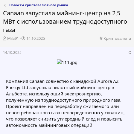
Новости криптовалютного рынка
Canaan запустила майнинг-центр на 2,5
МВт с использованием труднодоступного
газа
А
Д
К
Mila91
14.10.2025
Криптовалюта
в
а
а
т
т
т
14.10.2025
о
а
е
р
н
г
т
а
о
е
ч
р
м
а
и
Компания Canaan совместно с канадской Aurora AZ
ы
л
я
а
Energy Ltd запустила пилотный майнинг-центр в
Альберте, использующий электроэнергию,
полученную из труднодоступного природного газа.
Проект направлен на переработку сжигаемого или
невостребованного газа непосредственно у скважин,
что позволяет снизить углеродный след и повысить
автономность майнинговых операций.