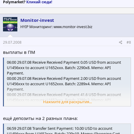
Polymarket?
Кликай сюда!
Monitor-invest
HYIP Мониторинг: www.monitor-invest.biz
29.07.2008
#8
выплаты в ПМ
06:00 29.07.08 Receive Received Payment 0.05 USD from account
U1456xxx to account U1652xxx. Batch: 2290x8. Memo: API
Payment.
00:00 29.07.08 Receive Received Payment 2.00 USD from account
U1456xxx to account U1652xxx. Batch: 2289x4. Memo: API
Payment.
00:00 29.07.08 Receive Received Payment 41.6 USD from account
U1456xxx to account U1652xxx. Batch: 2289x2. Memo: API
Нажмите для раскрытия...
Payment.
ещё депозиты на 2 разных плана:
06:59 29.07.08 Transfer Sent Payment: 10.00 USD to account
U1456xxx from U1652xxx. Batch: 229x19. Memo: Shopping Cart