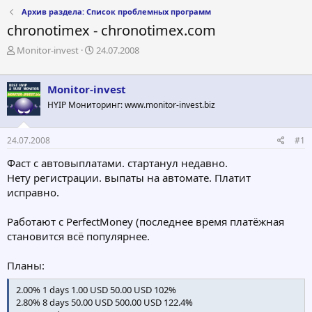
Архив раздела: Список проблемных программ
chronotimex - chronotimex.com
А
Д
Monitor-invest
24.07.2008
в
а
т
т
о
а
Monitor-invest
р
н
HYIP Мониторинг: www.monitor-invest.biz
т
а
е
ч
м
а
24.07.2008
#1
ы
л
а
Фаст с автовыплатами. стартанул недавно.
Нету регистрации. выпаты на автомате. Платит
исправно.
Работают с PerfectMoney (последнее время платёжная
становится всё популярнее.
Планы:
2.00% 1 days 1.00 USD 50.00 USD 102%
2.80% 8 days 50.00 USD 500.00 USD 122.4%