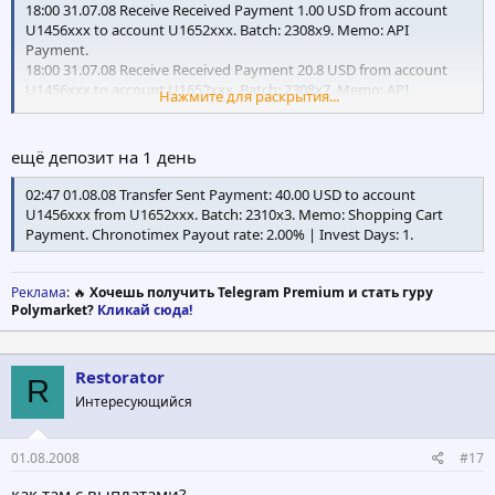
18:00 31.07.08 Receive Received Payment 1.00 USD from account
U1456xxx to account U1652xxx. Batch: 2308x9. Memo: API
Payment.
18:00 31.07.08 Receive Received Payment 20.8 USD from account
U1456xxx to account U1652xxx. Batch: 2308x7. Memo: API
Нажмите для раскрытия...
Payment.
ещё депозит на 1 день
02:47 01.08.08 Transfer Sent Payment: 40.00 USD to account
U1456xxx from U1652xxx. Batch: 2310x3. Memo: Shopping Cart
Payment. Chronotimex Payout rate: 2.00% | Invest Days: 1.
Реклама
: 🔥
Хочешь получить Telegram Premium и стать гуру
Polymarket?
Кликай сюда!
Restorator
R
Интересующийся
01.08.2008
#17
как там с выплатами?