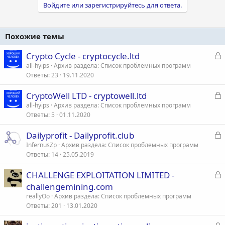
Войдите или зарегистрируйтесь для ответа.
Похожие темы
З
Crypto Cycle - cryptocycle.ltd
а
all-hyips
Архив раздела: Список проблемных программ
Ответы
23
19.11.2020
к
р
З
CryptoWell LTD - cryptowell.ltd
а
all-hyips
Архив раздела: Список проблемных программ
т
Ответы
5
01.11.2020
к
а
р
З
Dailyprofit - Dailyprofit.club
а
InfernusZp
Архив раздела: Список проблемных программ
т
Ответы
14
25.05.2019
к
а
р
З
CHALLENGE EXPLOITATION LIMITED -
а
challengemining.com
т
к
reallyOo
Архив раздела: Список проблемных программ
а
р
Ответы
201
13.01.2020
З