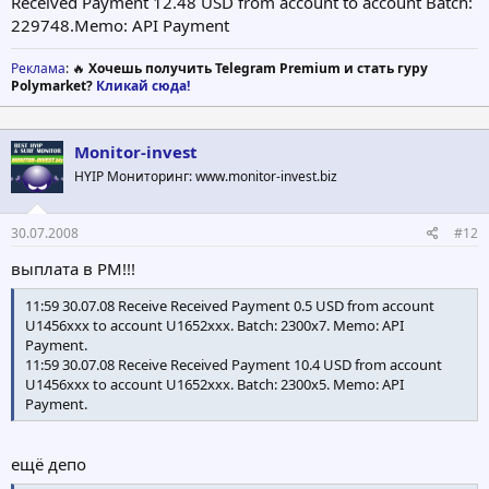
Received Payment 12.48 USD from account to account Batch:
229748.Memo: API Payment
Реклама
: 🔥
Хочешь получить Telegram Premium и стать гуру
Polymarket?
Кликай сюда!
Monitor-invest
HYIP Мониторинг: www.monitor-invest.biz
30.07.2008
#12
выплата в PM!!!
11:59 30.07.08 Receive Received Payment 0.5 USD from account
U1456xxx to account U1652xxx. Batch: 2300x7. Memo: API
Payment.
11:59 30.07.08 Receive Received Payment 10.4 USD from account
U1456xxx to account U1652xxx. Batch: 2300x5. Memo: API
Payment.
ещё депо