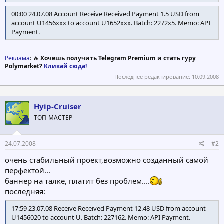
00:00 24.07.08 Account Receive Received Payment 1.5 USD from
account U1456xxx to account U1652xxx. Batch: 2272x5. Memo: API
Payment.
Реклама
: 🔥
Хочешь получить Telegram Premium и стать гуру
Polymarket?
Кликай сюда!
Последнее редактирование:
10.09.2008
Hyip-Cruiser
ТОП-МАСТЕР
24.07.2008
#2
очень стабильный проект,возможно созданный самой
перфектой...
баннер на талке, платит без проблем....
последняя:
17:59 23.07.08 Receive Received Payment 12.48 USD from account
U1456020 to account U. Batch: 227162. Memo: API Payment.