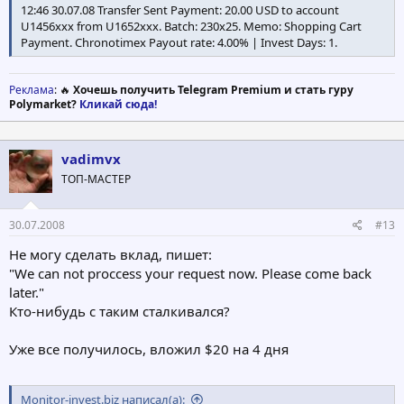
12:46 30.07.08 Transfer Sent Payment: 20.00 USD to account
U1456xxx from U1652xxx. Batch: 230x25. Memo: Shopping Cart
Payment. Chronotimex Payout rate: 4.00% | Invest Days: 1.
Реклама
: 🔥
Хочешь получить Telegram Premium и стать гуру
Polymarket?
Кликай сюда!
vadimvx
ТОП-МАСТЕР
30.07.2008
#13
Не могу сделать вклад, пишет:
"We can not proccess your request now. Please come back
later."
Кто-нибудь с таким сталкивался?
Уже все получилось, вложил $20 на 4 дня
Monitor-invest.biz написал(а):