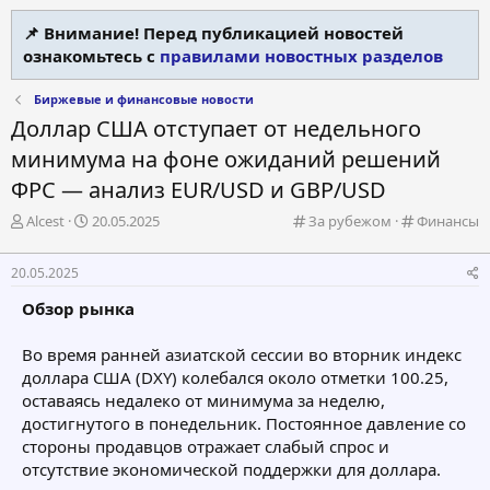
📌 Внимание! Перед публикацией новостей
ознакомьтесь с
правилами новостных разделов
Биржевые и финансовые новости
Доллар США отступает от недельного
минимума на фоне ожиданий решений
ФРС — анализ EUR/USD и GBP/USD
А
Д
К
К
Alcest
20.05.2025
За рубежом
Финансы
в
а
а
а
т
т
т
т
20.05.2025
о
а
е
е
р
н
г
г
Обзор рынка
т
а
о
о
е
ч
р
р
Во время ранней азиатской сессии во вторник индекс
м
а
и
и
доллара США (DXY) колебался около отметки 100.25,
ы
л
я
я
а
оставаясь недалеко от минимума за неделю,
достигнутого в понедельник. Постоянное давление со
стороны продавцов отражает слабый спрос и
отсутствие экономической поддержки для доллара.