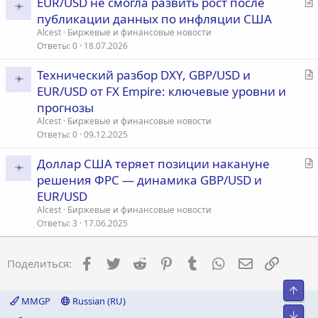
С
EUR/USD не смогла развить рост после
я
т
публикации данных по инфляции США
а
Alcest
Биржевые и финансовые новости
т
Ответы
0
18.07.2026
ь
С
Технический разбор DXY, GBP/USD и
я
т
EUR/USD от FX Empire: ключевые уровни и
а
прогнозы
т
Alcest
Биржевые и финансовые новости
ь
Ответы
0
09.12.2025
я
С
Доллар США теряет позиции накануне
т
решения ФРС — динамика GBP/USD и
а
EUR/USD
т
Alcest
Биржевые и финансовые новости
ь
Ответы
3
17.06.2025
я
Facebook
Twitter
Reddit
Pinterest
Tumblr
WhatsApp
Электронна
Ссылка
Поделиться:
Свер
MMGP
Russian (RU)
Сниз