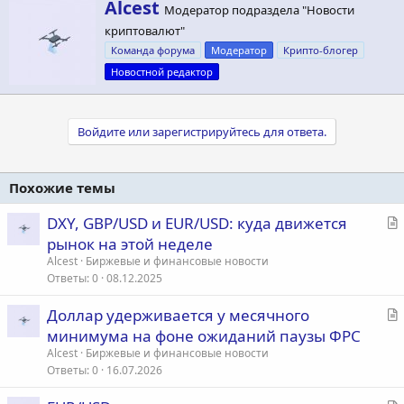
А
Alcest
к
Модератор подраздела "Новости
в
ц
криптовалют"
т
и
и
о
Команда форума
Модератор
Крипто-блогер
:
р
Новостной редактор
Войдите или зарегистрируйтесь для ответа.
Похожие темы
С
DXY, GBP/USD и EUR/USD: куда движется
т
рынок на этой неделе
а
Alcest
Биржевые и финансовые новости
т
Ответы
0
08.12.2025
ь
С
Доллар удерживается у месячного
я
т
минимума на фоне ожиданий паузы ФРС
а
Alcest
Биржевые и финансовые новости
т
Ответы
0
16.07.2026
ь