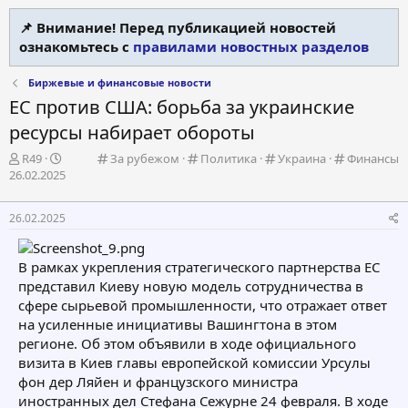
📌 Внимание! Перед публикацией новостей
ознакомьтесь с
правилами новостных разделов
Биржевые и финансовые новости
ЕС против США: борьба за украинские
ресурсы набирает обороты
А
К
К
К
К
R49
За рубежом
Политика
Украина
Финансы
Д
в
а
а
а
а
26.02.2025
а
т
т
т
т
т
т
о
е
е
е
е
26.02.2025
а
р
г
г
г
г
н
т
о
о
о
о
а
е
р
р
р
р
В рамках укрепления стратегического партнерства ЕС
ч
м
и
и
и
и
представил Киеву новую модель сотрудничества в
а
ы
я
я
я
я
сфере сырьевой промышленности, что отражает ответ
л
а
на усиленные инициативы Вашингтона в этом
регионе. Об этом объявили в ходе официального
визита в Киев главы европейской комиссии Урсулы
фон дер Ляйен и французского министра
иностранных дел Стефана Сежурне 24 февраля. В ходе