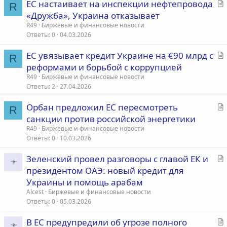
С
ЕС настаивает на инспекции нефтепровода
R
т
«Дружба», Украина отказывает
а
R49
Биржевые и финансовые новости
т
Ответы
0
04.03.2026
ь
С
ЕС увязывает кредит Украине на €90 млрд с
я
R
т
реформами и борьбой с коррупцией
а
R49
Биржевые и финансовые новости
т
Ответы
2
27.04.2026
ь
С
Орбан предложил ЕС пересмотреть
я
R
т
санкции против российской энергетики
а
R49
Биржевые и финансовые новости
т
Ответы
0
10.03.2026
ь
С
Зеленский провел разговоры с главой ЕК и
я
т
президентом ОАЭ: новый кредит для
а
Украины и помощь арабам
т
Alcest
Биржевые и финансовые новости
ь
Ответы
0
05.03.2026
я
С
В ЕС предупредили об угрозе полного