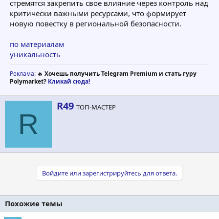
стремятся закрепить свое влияние через контроль над
критически важными ресурсами, что формирует
новую повестку в региональной безопасности.
по материалам
уникальность
Реклама
: 🔥
Хочешь получить Telegram Premium и стать гуру
Polymarket?
Кликай сюда!
А
R49
ТОП-МАСТЕР
в
R
т
о
р
Войдите или зарегистрируйтесь для ответа.
Похожие темы