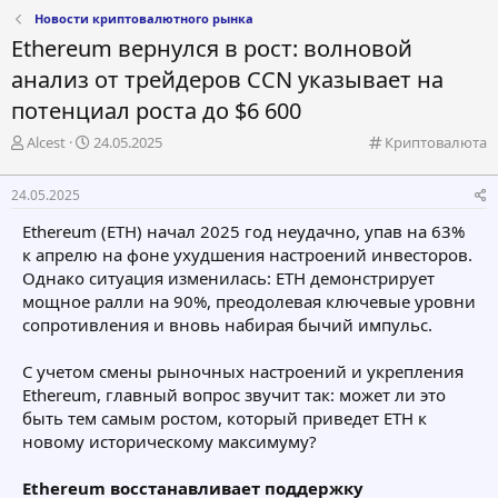
Новости криптовалютного рынка
Ethereum вернулся в рост: волновой
анализ от трейдеров CCN указывает на
потенциал роста до $6 600
А
Д
К
Alcest
24.05.2025
Криптовалюта
в
а
а
т
т
т
24.05.2025
о
а
е
р
н
г
Ethereum (ETH) начал 2025 год неудачно, упав на 63%
т
а
о
к апрелю на фоне ухудшения настроений инвесторов.
е
ч
р
Однако ситуация изменилась: ETH демонстрирует
м
а
и
мощное ралли на 90%, преодолевая ключевые уровни
ы
л
я
а
сопротивления и вновь набирая бычий импульс.
С учетом смены рыночных настроений и укрепления
Ethereum, главный вопрос звучит так: может ли это
быть тем самым ростом, который приведет ETH к
новому историческому максимуму?
Ethereum восстанавливает поддержку