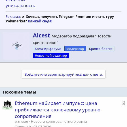
уникальность
Реклама
: 🔥
Хочешь получить Telegram Premium и стать гуру
Polymarket?
Кликай сюда!
А
Alcest
Модератор подраздела "Новости
в
криптовалют"
т
о
Команда форума
Модератор
Крипто-блогер
р
Новостной редактор
Войдите или зарегистрируйтесь для ответа.
Похожие темы
С
Ethereum набирает импульс: цена
т
приближается к ключевому уровню
а
сопротивления
т
bizneser
Новости криптовалютного рынка
ь
Ответы
0
05.07.2026