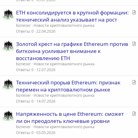
я
С
ETH консолидируется в крупной формации:
т
технический анализ указывает на рост
а
bizneser
Новости криптовалютного рынка
т
Ответы
0
22.04.2026
ь
С
Золотой крест на графике Ethereum против
я
т
биткоина усиливает внимание к
а
восстановлению ETH
т
bizneser
Новости криптовалютного рынка
ь
Ответы
0
12.07.2026
я
С
Технический прорыв Ethereum: признак
т
перемен на криптовалютном рынке
а
bizneser
Новости криптовалютного рынка
т
Ответы
0
14.07.2026
ь
С
Напряженность в цене Ethereum: сможет
я
т
ли он преодолеть ключевые уровни
а
bizneser
Новости криптовалютного рынка
т
Ответы
0
03.05.2026