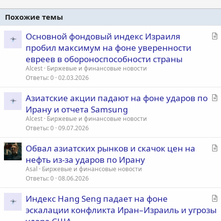
Похожие темы
С
Основной фондовый индекс Израиля
т
пробил максимум на фоне уверенности
а
евреев в обороноспособности страны
т
Alcest
Биржевые и финансовые новости
ь
Ответы
0
02.03.2026
я
С
Азиатские акции падают на фоне ударов по
т
Ирану и отчета Samsung
а
Alcest
Биржевые и финансовые новости
т
Ответы
0
09.07.2026
ь
С
Обвал азиатских рынков и скачок цен на
я
т
нефть из-за ударов по Ирану
а
Asal
Биржевые и финансовые новости
т
Ответы
0
08.06.2026
ь
С
Индекс Hang Seng падает на фоне
я
т
эскалации конфликта Иран–Израиль и угрозы
а