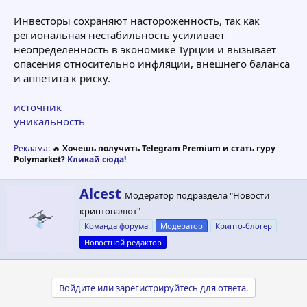
Инвесторы сохраняют настороженность, так как
региональная нестабильность усиливает
неопределенность в экономике Турции и вызывает
опасения относительно инфляции, внешнего баланса
и аппетита к риску.
источник
уникальность
Реклама
: 🔥
Хочешь получить Telegram Premium и стать гуру
Polymarket?
Кликай сюда!
А
Alcest
Модератор подраздела "Новости
в
криптовалют"
т
о
Команда форума
Модератор
Крипто-блогер
р
Новостной редактор
Войдите или зарегистрируйтесь для ответа.