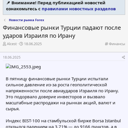
📌 Внимание! Перед публикацией новостей
ознакомьтесь с
правилами новостных разделов
Новости рынка Forex
Финансовые рынки Турции падают после
ударов Израиля по Ирану
А
Д
К
Alcest
18.06.2025
Финансы
в
а
а
т
т
т
18.06.2025
о
а
е
р
н
г
т
а
о
е
ч
р
В пятницу финансовые рынки Турции испытали
м
а
и
сильное давление из-за роста геополитической
ы
л
я
а
напряженности после авиаударов Израиля по Ирану.
Это подорвало доверие инвесторов и вызвало
масштабные распродажи на рынках акций, валют и
сырья.
Индекс BIST-100 на стамбульской бирже Borsa Istanbul
открылся падением на 3,71% — до 9166 пунктов, а в