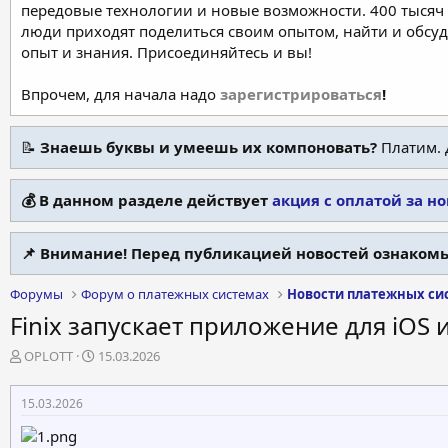
передовые технологии и новые возможности. 400 тысяч 
люди приходят поделиться своим опытом, найти и обсу
опыт и знания. Присоединяйтесь и вы!
Впрочем, для начала надо
зарегистрироваться
!
📝
Знаешь буквы и умеешь их компоновать?
Платим. 
💰 В данном разделе действует
акция с оплатой за н
📌 Внимание! Перед публикацией новостей ознакомь
Форумы
Форум о платежных системах
Новости платежных си
Finix запускает приложение для iO
А
Д
OPLOTT
15.03.2026
в
а
т
т
15.03.2026
о
а
р
н
т
а