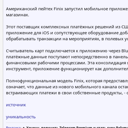
е
ч
Американский пейтех Finix запустил мобильное приложен
м
а
магазинах.
ы
л
а
Этот поставщик комплексных платёжных решений из США 
приложение для iOS и сопутствующее оборудование доб
обрабатывать транзакции на мероприятиях, в полевых у
Считыватель карт подключается к приложению через Blu
платёжные данные поступают непосредственно в панель у
финансовыми рабочими процессами. Эта консолидация я
инструмент, приложение функционирует как дополнитель
Полнофункциональная модель Finix, которая предоставл
означает, что данные из нового мобильного канала остаю
встраивающих платежи в свои собственные продукты, - с
источник
уникальность
Реклама
: 🔥
Хочешь получить Telegram Premium и стать гуру Polym