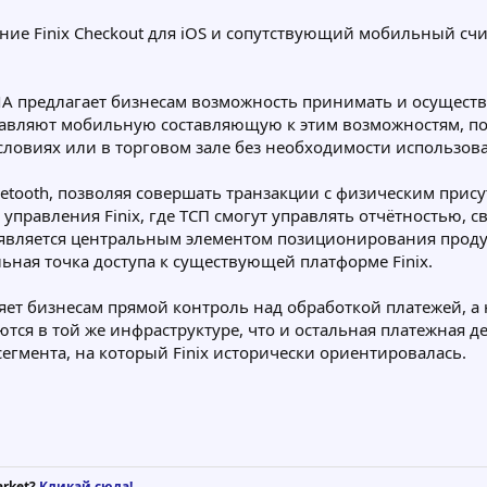
ие Finix Checkout для iOS и сопутствующий мобильный счи
предлагает бизнесам возможность принимать и осуществля
авляют мобильную составляющую к этим возможностям, по
словиях или в торговом зале без необходимости использо
etooth, позволяя совершать транзакции с физическим прису
правления Finix, где ТСП смогут управлять отчётностью, с
вляется центральным элементом позиционирования продукт
ная точка доступа к существующей платформе Finix.
яет бизнесам прямой контроль над обработкой платежей, а 
тся в той же инфраструктуре, что и остальная платежная д
егмента, на который Finix исторически ориентировалась.
arket?
Кликай сюда!