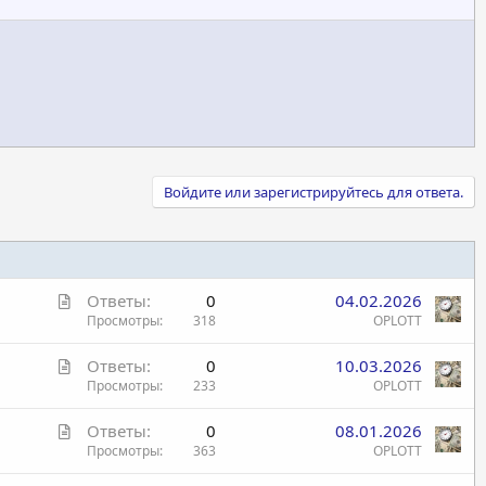
Войдите или зарегистрируйтесь для ответа.
С
Ответы
0
04.02.2026
т
Просмотры
318
OPLOTT
а
С
Ответы
0
10.03.2026
т
т
Просмотры
233
OPLOTT
ь
а
я
С
Ответы
0
08.01.2026
т
т
Просмотры
363
OPLOTT
ь
а
я