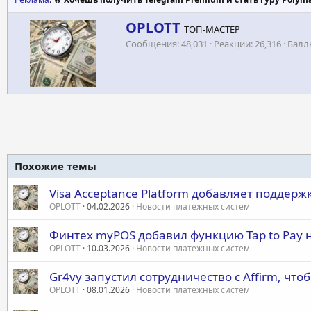
А
OPLOTT
ТОП-МАСТЕР
в
Сообщения
48,031
Реакции
26,316
Балл
т
о
р
Похожие темы
Visa Acceptance Platform добавляет поддержк
OPLOTT
04.02.2026
Новости платежных систем
Финтех myPOS добавил функцию Tap to Pay 
OPLOTT
10.03.2026
Новости платежных систем
Gr4vy запустил сотрудничество с Affirm, ч
OPLOTT
08.01.2026
Новости платежных систем