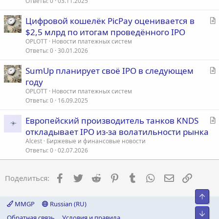
т
Ответы
0
03.11.2025
ь
С
Цифровой кошелёк PicPay оценивается в
я
т
$2,5 млрд по итогам проведённого IPO
а
OPLOTT
Новости платежных систем
т
Ответы
0
30.01.2026
ь
С
SumUp планирует своё IPO в следующем
я
т
году
а
OPLOTT
Новости платежных систем
т
Ответы
0
16.09.2025
ь
С
Европейский производитель танков KNDS
я
т
откладывает IPO из-за волатильности рынка
а
Alcest
Биржевые и финансовые новости
т
Ответы
0
02.07.2026
ь
я
Facebook
Twitter
Reddit
Pinterest
Tumblr
WhatsApp
Электронна
Ссылка
Поделиться:
Свер
MMGP
Russian (RU)
Сниз
Обратная связь
Условия и правила