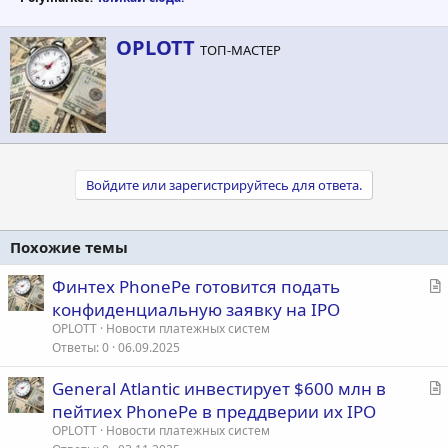
А
OPLOTT
ТОП-МАСТЕР
в
т
о
р
Войдите или зарегистрируйтесь для ответа.
Похожие темы
С
Финтех PhonePe готовится подать
т
конфиденциальную заявку на IPO
а
OPLOTT
Новости платежных систем
т
Ответы
0
06.09.2025
ь
С
General Atlantic инвестирует $600 млн в
я
т
пейтиех PhonePe в преддверии их IPO
а
OPLOTT
Новости платежных систем