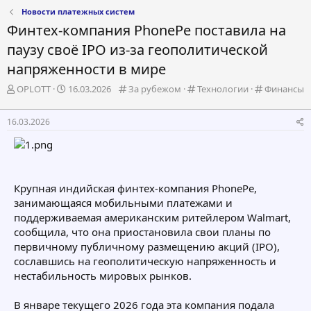
Новости платежных систем
Финтех-компания PhonePe поставила на
паузу своё IPO из-за геополитической
напряженности в мире
А
Д
К
К
К
OPLOTT
16.03.2026
За рубежом
Технологии
Финансы
в
а
а
а
а
т
т
т
т
т
16.03.2026
о
а
е
е
е
р
н
г
г
г
т
а
о
о
о
е
ч
р
р
р
м
а
и
и
и
Крупная индийская финтех-компания PhonePe,
ы
л
я
я
я
а
занимающаяся мобильными платежами и
поддерживаемая американским ритейлером Walmart,
сообщила, что она приостановила свои планы по
первичному публичному размещению акций (IPO),
сославшись на геополитическую напряженность и
нестабильность мировых рынков.
В январе текущего 2026 года эта компания подала