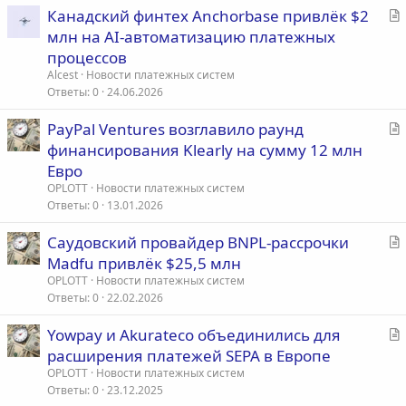
С
Канадский финтех Anchorbase привлёк $2
т
млн на AI-автоматизацию платежных
а
процессов
т
Alcest
Новости платежных систем
ь
Ответы
0
24.06.2026
я
С
PayPal Ventures возглавило раунд
т
финансирования Klearly на сумму 12 млн
а
Евро
т
OPLOTT
Новости платежных систем
ь
Ответы
0
13.01.2026
я
С
Саудовский провайдер BNPL-рассрочки
т
Madfu привлёк $25,5 млн
а
OPLOTT
Новости платежных систем
т
Ответы
0
22.02.2026
ь
С
Yowpay и Akurateco объединились для
я
т
расширения платежей SEPA в Европе
а
OPLOTT
Новости платежных систем
т
Ответы
0
23.12.2025