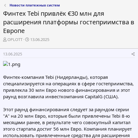
Новости платежных систем
Финтех Tebi привлёк €30 млн для
расширения платформы гостеприимства в
Европе
А
Д
OPLOTT
13.06.2025
в
а
т
т
13.06.2025
о
а
р
н
т
а
е
ч
Финтех-компания Tebi (Нидерланды), которая
м
а
специализируется на операциях в сфере гостеприимства,
ы
л
а
привлекла 30 млн Евро нового финансирования и этот
раунд возглавила инвесткомпания CapitalG (США).
Этот раунд финансирования следует за раундом серии
"A" на 20 млн Евро, которые были привлечены Tebi 8-ю
месяцами ранее, в результате чего совокупный капитал
этого стартапа достиг 56 млн Евро. Компания планирует
использовать привлеченные средства для расширения