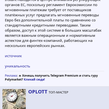
органов ЕС, поскольку регламент Еврокомиссии по
мгновенным платежам требует от поставщиков
платёжных услуг предлагать мгновенные переводы
Евро без дополнительной платы по сравнению со
стандартными кредитными переводами. Таким
образом, доступ к этой системе в больших масштабах
является важным операционным и нормативным
аспектом для финтех-компаний, работающих на
нескольких европейских рынках.
источник
уникальность
Реклама
: 🔥
Хочешь получить Telegram Premium и стать гуру
Polymarket?
Кликай сюда!
А
OPLOTT
ТОП-МАСТЕР
в
т
о
р