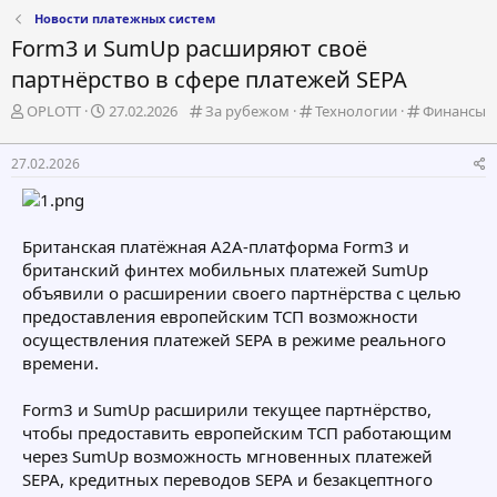
Новости платежных систем
Form3 и SumUp расширяют своё
партнёрство в сфере платежей SEPA
А
Д
К
К
К
OPLOTT
27.02.2026
За рубежом
Технологии
Финансы
в
а
а
а
а
т
т
т
т
т
27.02.2026
о
а
е
е
е
р
н
г
г
г
т
а
о
о
о
е
ч
р
р
р
Британская платёжная A2A-платформа Form3 и
м
а
и
и
и
британский финтех мобильных платежей SumUp
ы
л
я
я
я
а
объявили о расширении своего партнёрства с целью
предоставления европейским ТСП возможности
осуществления платежей SEPA в режиме реального
времени.
Form3 и SumUp расширили текущее партнёрство,
чтобы предоставить европейским ТСП работающим
через SumUp возможность мгновенных платежей
SEPA, кредитных переводов SEPA и безакцептного