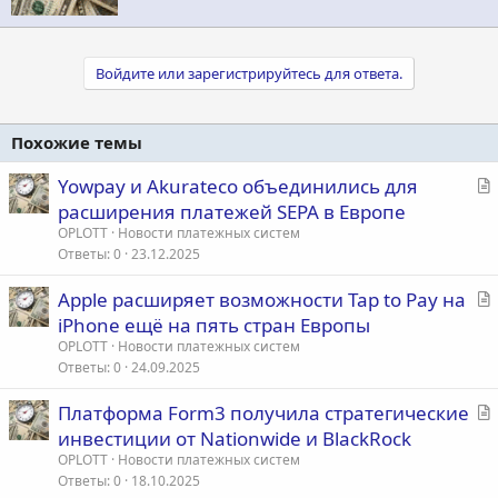
Войдите или зарегистрируйтесь для ответа.
Похожие темы
С
Yowpay и Akurateco объединились для
т
расширения платежей SEPA в Европе
а
OPLOTT
Новости платежных систем
т
Ответы
0
23.12.2025
ь
С
Apple расширяет возможности Tap to Pay на
я
т
iPhone ещё на пять стран Европы
а
OPLOTT
Новости платежных систем
т
Ответы
0
24.09.2025
ь
С
Платформа Form3 получила стратегические
я
т
инвестиции от Nationwide и BlackRock
а
OPLOTT
Новости платежных систем
т
Ответы
0
18.10.2025