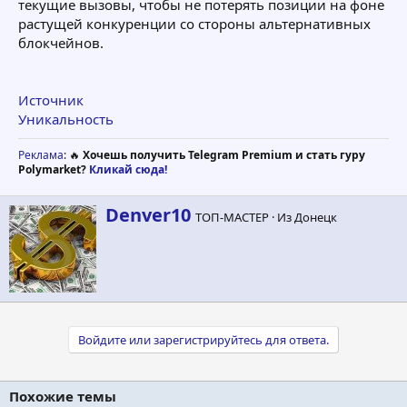
текущие вызовы, чтобы не потерять позиции на фоне
растущей конкуренции со стороны альтернативных
блокчейнов.
Источник
Уникальность
Реклама
: 🔥
Хочешь получить Telegram Premium и стать гуру
Polymarket?
Кликай сюда!
А
Denver10
ТОП-МАСТЕР
·
Из
Донецк
в
т
о
р
Войдите или зарегистрируйтесь для ответа.
Похожие темы