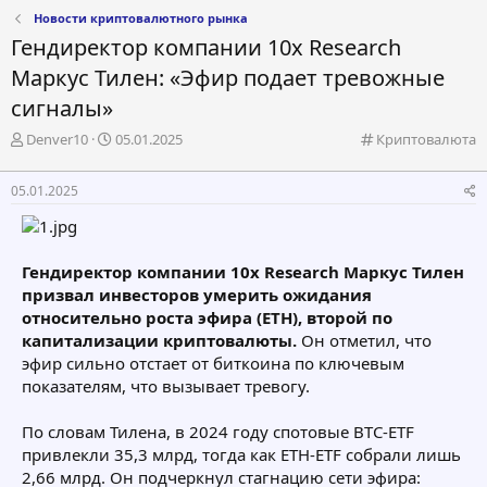
Новости криптовалютного рынка
Гендиректор компании 10x Research
Маркус Тилен: «Эфир подает тревожные
сигналы»
А
Д
К
Denver10
05.01.2025
Криптовалюта
в
а
а
т
т
т
05.01.2025
о
а
е
р
н
г
т
а
о
е
ч
р
Гендиректор компании 10x Research Маркус Тилен
м
а
и
призвал инвесторов умерить ожидания
ы
л
я
а
относительно роста эфира (ETH), второй по
капитализации криптовалюты.
Он отметил, что
эфир сильно отстает от биткоина по ключевым
показателям, что вызывает тревогу.
По словам Тилена, в 2024 году спотовые BTC-ETF
привлекли 35,3 млрд, тогда как ETH-ETF собрали лишь
2,66 млрд. Он подчеркнул стагнацию сети эфира: