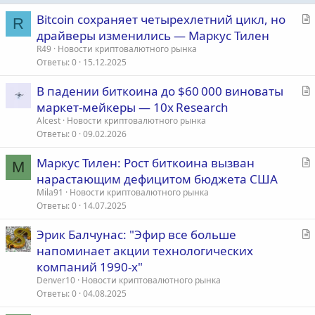
С
Bitcoin сохраняет четырехлетний цикл, но
R
т
драйверы изменились — Маркус Тилен
а
R49
Новости криптовалютного рынка
т
Ответы
0
15.12.2025
ь
С
В падении биткоина до $60 000 виноваты
я
т
маркет‑мейкеры — 10x Research
а
Alcest
Новости криптовалютного рынка
т
Ответы
0
09.02.2026
ь
С
Маркус Тилен: Рост биткоина вызван
я
M
т
нарастающим дефицитом бюджета США
а
Mila91
Новости криптовалютного рынка
т
Ответы
0
14.07.2025
ь
С
Эрик Балчунас: "Эфир все больше
я
т
напоминает акции технологических
а
компаний 1990-х"
т
Denver10
Новости криптовалютного рынка
ь
Ответы
0
04.08.2025
я