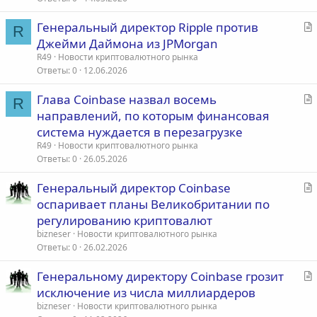
ь
С
Генеральный директор Ripple против
я
R
т
Джейми Даймона из JPMorgan
а
R49
Новости криптовалютного рынка
т
Ответы
0
12.06.2026
ь
С
Глава Coinbase назвал восемь
я
R
т
направлений, по которым финансовая
а
система нуждается в перезагрузке
т
R49
Новости криптовалютного рынка
ь
Ответы
0
26.05.2026
я
С
Генеральный директор Coinbase
т
оспаривает планы Великобритании по
а
регулированию криптовалют
т
bizneser
Новости криптовалютного рынка
ь
Ответы
0
26.02.2026
я
С
Генеральному директору Coinbase грозит
т
исключение из числа миллиардеров
а
bizneser
Новости криптовалютного рынка