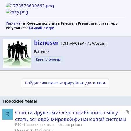
Реклама
: 🔥
Хочешь получить Telegram Premium и стать гуру
Polymarket?
Кликай сюда!
А
bizneser
ТОП-МАСТЕР
·
Из
Western
в
Extreme
т
о
Крипто-блогер
р
Войдите или зарегистрируйтесь для ответа.
Похожие темы
С
Стэнли Друкенмиллер: стейблкоины могут
R
т
стать основой мировой финансовой системы
а
R49
Новости криптовалютного рынка
т
Ответы
0
14.03.2026