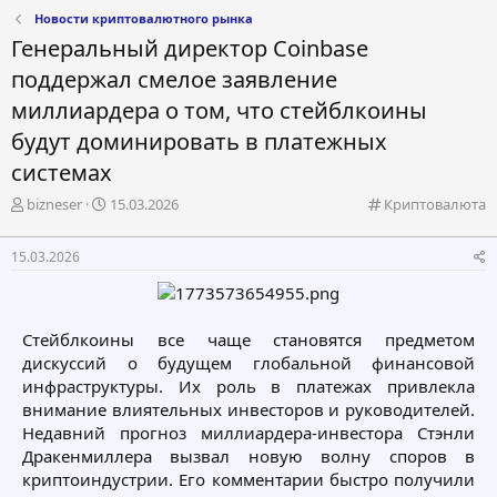
Новости криптовалютного рынка
Генеральный директор Coinbase
поддержал смелое заявление
миллиардера о том, что стейблкоины
будут доминировать в платежных
системах
А
Д
К
bizneser
15.03.2026
Криптовалюта
в
а
а
т
т
т
15.03.2026
о
а
е
р
н
г
т
а
о
е
ч
р
Стейблкоины все чаще становятся предметом
м
а
и
дискуссий о будущем глобальной финансовой
ы
л
я
а
инфраструктуры. Их роль в платежах привлекла
внимание влиятельных инвесторов и руководителей.
Недавний прогноз миллиардера-инвестора Стэнли
Дракенмиллера вызвал новую волну споров в
криптоиндустрии. Его комментарии быстро получили