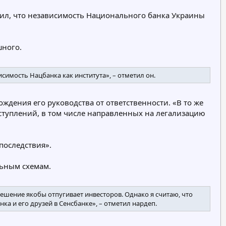
р
р
вил, что независимость Национального банка Украины
и
и
я
я
шного.
симость Нацбанка как института», – отметил он.
ждения его руководства от ответственности. «В то же
туплений, в том числе направленных на легализацию
последствия».
льным схемам.
ешение якобы отпугивает инвесторов. Однако я считаю, что
а и его друзей в Сенсбанке», – отметил нардеп.