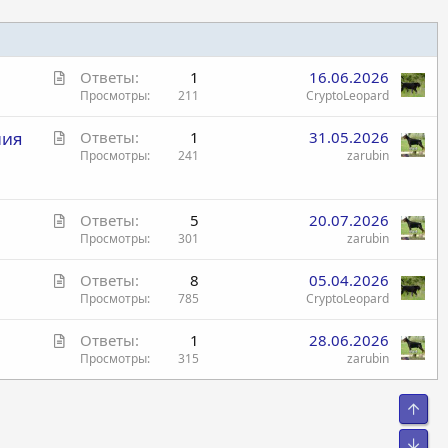
С
Ответы
1
16.06.2026
т
Просмотры
211
CryptoLeopard
а
С
ния
Ответы
1
31.05.2026
т
т
Просмотры
241
zarubin
ь
а
я
т
С
ь
Ответы
5
20.07.2026
т
Просмотры
301
zarubin
я
а
С
Ответы
8
05.04.2026
т
т
Просмотры
785
CryptoLeopard
ь
а
я
С
Ответы
1
28.06.2026
т
т
Просмотры
315
zarubin
ь
а
я
т
Свер
ь
я
Сниз