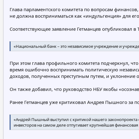
е
ч
Глава парламентского комитета по вопросам финансов
м
а
не должна восприниматься как «индульгенция» для ег
ы
л
а
Соответствующее заявление Гетманцев опубликовал в 
«Национальный банк – это независимое учреждение и учреждени
При этом глава профильного комитета подчеркнул, что 
время ошибочно воспринимать политическую независи
доходов, полученных преступным путем, и уклонение о
Он также добавил, что руководство НБУ якобы «осозна
Ранее Гетманцев уже критиковал Андрея Пышного за п
«Андрей Пышный выступил с критикой нашего законопроекта о 
инвесторов на самом деле отпугивает крупнейшая финансовая п