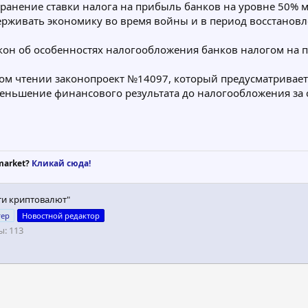
ранение ставки налога на прибыль банков на уровне 50% м
рживать экономику во время войны и в период восстановл
акон об особенностях налогообложения банков налогом на 
вом чтении законопроект №14097, который предусматривае
 уменьшение финансового результата до налогообложения за
market?
Кликай сюда!
ти криптовалют"
гер
Новостной редактор
ы
113