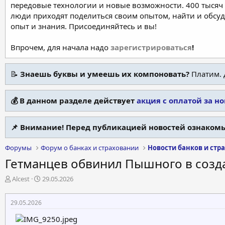
передовые технологии и новые возможности. 400 тысяч 
люди приходят поделиться своим опытом, найти и обсу
опыт и знания. Присоединяйтесь и вы!
Впрочем, для начала надо
зарегистрироваться
!
📝
Знаешь буквы и умеешь их компоновать?
Платим. 
💰 В данном разделе действует
акция с оплатой за н
📌 Внимание! Перед публикацией новостей ознакомь
Форумы
Форум о банках и страховании
Новости банков и стр
Гетманцев обвинил Пышного в созд
А
Д
Alcest
29.05.2026
в
а
т
т
29.05.2026
о
а
р
н
т
а