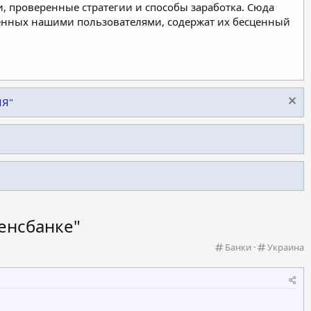
, проверенные стратегии и способы заработка. Сюда
ленных нашими пользователями, содержат их бесценный
ИЯ"
енсбанке"
К
К
Банки
Украина
а
а
т
т
е
е
г
г
о
о