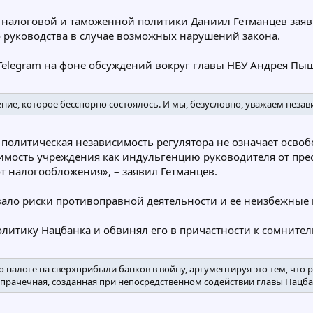
, налоговой и таможенной политики Даниил Гетманцев зая
о руководства в случае возможных нарушений закона.
Telegram на фоне обсуждений вокруг главы НБУ Андрея Пы
е, которое бесспорно состоялось. И мы, безусловно, уважаем незави
политическая независимость регулятора не означает освобо
мость учреждения как индульгенцию руководителя от прес
т налогообложения», – заявил Гетманцев.
вало риски противоправной деятельности и ее неизбежные 
олитику Нацбанка и обвинял его в причастности к сомните
налоге на сверхприбыли банков в войну, аргументируя это тем, что р
рачечная, созданная при непосредственном содействии главы Нацбанк