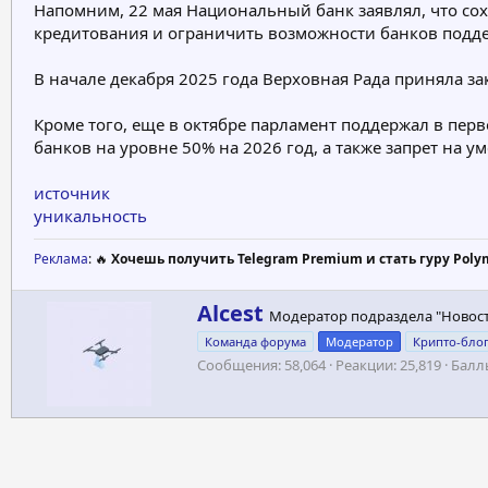
Напомним, 22 мая Национальный банк заявлял, что сох
кредитования и ограничить возможности банков подде
В начале декабря 2025 года Верховная Рада приняла з
Кроме того, еще в октябре парламент поддержал в пер
банков на уровне 50% на 2026 год, а также запрет на
источник
уникальность
Реклама
: 🔥
Хочешь получить Telegram Premium и стать гуру Poly
А
Alcest
Модератор подраздела "Новос
в
Команда форума
Модератор
Крипто-бло
т
Сообщения
58,064
Реакции
25,819
Балл
о
р