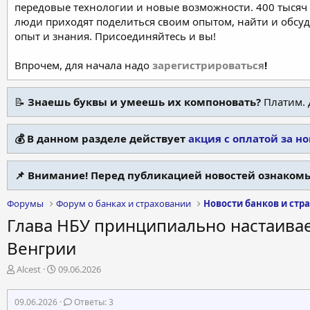
передовые технологии и новые возможности. 400 тысяч 
люди приходят поделиться своим опытом, найти и обсу
опыт и знания. Присоединяйтесь и вы!
Впрочем, для начала надо
зарегистрироваться
!
📝
Знаешь буквы и умеешь их компоновать?
Платим. 
💰 В данном разделе действует
акция с оплатой за н
📌 Внимание! Перед публикацией новостей ознакомь
Форумы
Форум о банках и страховании
Новости банков и стр
Глава НБУ принципиально настаивае
Венгрии
А
Д
Alcest
09.06.2026
в
а
т
т
09.06.2026
Ответы: 3
о
а