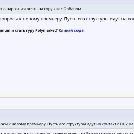
жно нарваться опять на сору как с Орбаном
вопросы к новому премьеру. Пусть его структуры идут на кон
mium и стать гуру Polymarket?
Кликай сюда!
осы к новому премьеру. Пусть его структуры идут на контакт с НБУ, ка
. лучше как по мне пока настраивать добрососедские отнош