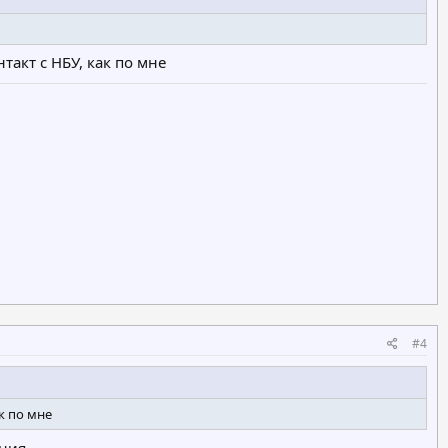
такт с НБУ, как по мне
#4
к по мне
ения