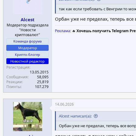
:
так как если требовать с Венгрии то мо
Орбан уже не пределах, теперь все 
Alcest
Модератор подраздела
"Новости
Реклама
: 🔥
Хочешь получить Telegram Pre
криптовалют"
Команда форума
Модератор
Крипто-блогер
Новостной редактор
Регистрация
13.05.2015
Сообщения
58,095
Реакции
25,819
Поинты
107.279
14.06.2026
Alcest написал(а):
Орбан уже не пределах, теперь все вопр
опасно играть в такие игры сейчас