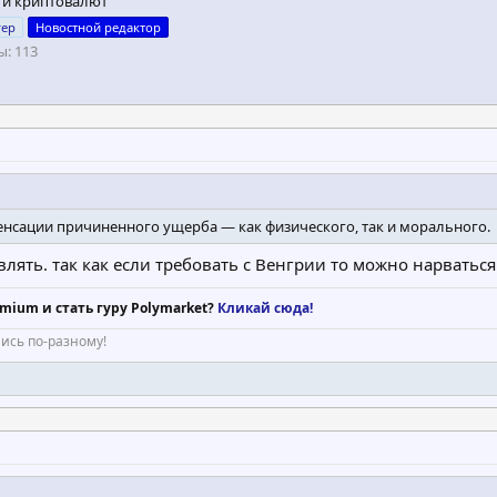
ти криптовалют"
гер
Новостной редактор
ы
113
нсации причиненного ущерба — как физического, так и морального.
лять. так как если требовать с Венгрии то можно нарваться
mium и стать гуру Polymarket?
Кликай сюда!
лись по-разному!