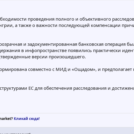
ходимости проведения полного и объективного расследова
нгрии, а также о важности последующей компенсации причи
прозрачная и задокументированная банковская операция бы
задержания в инфопространстве появились практически иде
дтвержденные версии произошедшего.
сформирована совместно с МИД и «Ощадом», и предполагае
структурами ЕС для обеспечения расследования и достиже
market?
Кликай сюда!