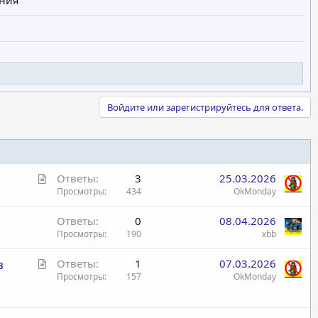
Войдите или зарегистрируйтесь для ответа.
С
Ответы
3
25.03.2026
т
Просмотры
434
OkMonday
а
Ответы
0
08.04.2026
т
Просмотры
190
xbb
ь
я
С
в
Ответы
1
07.03.2026
т
Просмотры
157
OkMonday
а
т