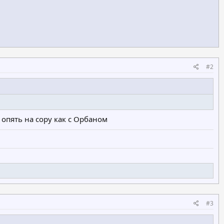
#2
 опять на сору как с Орбаном
#3