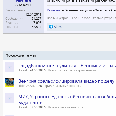
zarubin
ТОП-МАСТЕР
Регистрация
Реклама
: 🔥
Хочешь получить Telegram Pre
12.04.2011
Все мы устроены одинаково - только устрои
Сообщения
21,277
Реакции
7,096
Р
Поинты
62.514
Alcest
е
а
к
ц
и
и
Похожие темы
:
Ощадбанк может судиться с Венгрией из-за
Alcest
24.03.2026
Новости банков и страхования
Венгрия сфальсифицировала видео по делу 
xbb
08.04.2026
Криминальные новости
МИД Украины: Удалось обеспечить освобож
Будапеште
Alcest
07.03.2026
Политические новости