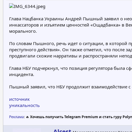
р
н
т
а
е
ч
Глава Нацбанка Украины Андрей Пышный заявил о необ
м
а
инкассаторов и изъятием ценностей «Ощадбанка» в Ве
ы
л
а
морального.
По словам Пышного, речь идет о ситуации, в которой 
преступного действия». Он также отметил, что после 
продвигали схожие нарративы и распространяли непо
Глава НБУ подчеркнул, что позиция регулятора была 
инцидента.
Пышный заявил, что НБУ продолжит взаимодействие с 
источник
уникальность
Реклама
: 🔥
Хочешь получить Telegram Premium и стать гуру Poly
А
Alcest