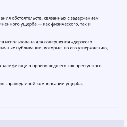
г
г
о
о
р
р
ния обстоятельств, связанных с задержанием
и
и
ненного ущерба — как физического, так и
я
я
ла использована для совершения «дерзкого
нтичные публикации, которые, по его утверждению,
т квалификацию произошедшего как преступного
ния справедливой компенсации ущерба.