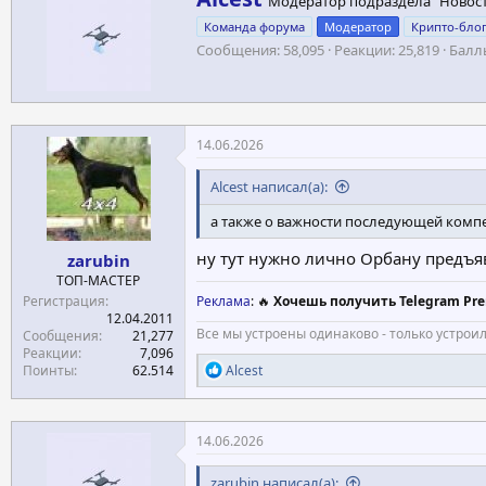
Модератор подраздела "Новос
в
Команда форума
Модератор
Крипто-бло
т
Сообщения
58,095
Реакции
25,819
Балл
о
р
14.06.2026
Alcest написал(а):
а также о важности последующей компе
ну тут нужно лично Орбану предъяв
zarubin
ТОП-МАСТЕР
Регистрация
Реклама
: 🔥
Хочешь получить Telegram Pre
12.04.2011
Все мы устроены одинаково - только устрои
Сообщения
21,277
Реакции
7,096
Р
Поинты
62.514
Alcest
е
а
к
ц
14.06.2026
и
и
zarubin написал(а):