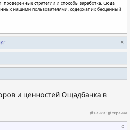
, проверенные стратегии и способы заработка. Сюда
ленных нашими пользователями, содержат их бесценный
ИЯ"
торов и ценностей Ощадбанка в
К
К
Банки
Украина
а
а
т
т
е
е