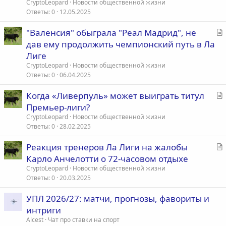
CryptoLeopard
Новости общественной жизни
ь
Ответы
0
12.05.2025
я
С
"Валенсия" обыграла "Реал Мадрид", не
т
дав ему продолжить чемпионский путь в Ла
а
Лиге
т
CryptoLeopard
Новости общественной жизни
ь
Ответы
0
06.04.2025
я
С
Когда «Ливерпуль» может выиграть титул
т
Премьер-лиги?
а
CryptoLeopard
Новости общественной жизни
т
Ответы
0
28.02.2025
ь
С
Реакция тренеров Ла Лиги на жалобы
я
т
Карло Анчелотти о 72-часовом отдыхе
а
CryptoLeopard
Новости общественной жизни
т
Ответы
0
20.03.2025
ь
УПЛ 2026/27: матчи, прогнозы, фавориты и
я
интриги
Alcest
Чат про ставки на спорт