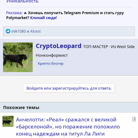
Уникальность
Реклама
: 🔥
Хочешь получить Telegram Premium и стать гуру
Polymarket?
Кликай сюда!
Р
inik1080
и
Alcest
е
а
А
CryptoLeopard
к
ТОП-МАСТЕР
·
Из
West Side
в
ц
Нонконформист
т
и
и
о
Крипто-блогер
:
р
Войдите или зарегистрируйтесь для ответа.
Похожие темы
С
Анчелотти: «Реал» сражался с великой
т
«Барселоной», но поражение положило
а
конец надеждам на титул Ла Лиги
т