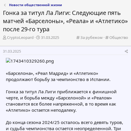
Новости общественной жизни
Гонка за титул Ла Лиги: Следующие пять
матчей «Барселоны», «Реала» и «Атлетико»
после 29-го тура
А
Д
К
К
CryptoLeopard
31.03.2025
За рубежом
Общество
в
а
а
а
т
т
т
т
31.03.2025
о
а
е
е
р
н
г
г
т
а
о
о
е
ч
р
р
«Барселона», «Реал Мадрид» и «Атлетико»
м
а
и
и
продолжают борьбу за чемпионство в Испании.
ы
л
я
я
а
Гонка за титул Ла Лиги приближается к финишной
черте, и борьба между «Барселоной» и «Реалом»
становится все более напряженной, в то время как
«Атлетико» остается неподалеку.
До конца сезона 2024/25 осталось всего девять туров,
и судьба чемпионства остается неопределенной. Три