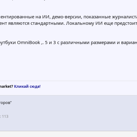
ориентированные на ИИ, демо-версии, показанные журналис
ент являются стандартными. Локальному ИИ еще предстоит 
утбуки OmniBook ,. 5 и 3 с различными размерами и вариан
market?
Кликай сюда!
торов"
113