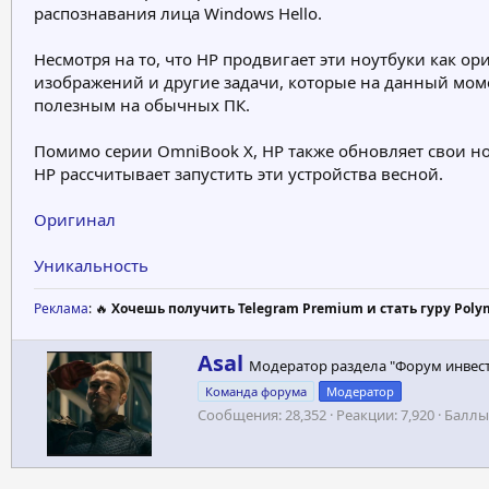
распознавания лица Windows Hello.
Несмотря на то, что HP продвигает эти ноутбуки как 
изображений и другие задачи, которые на данный мом
полезным на обычных ПК.
Помимо серии OmniBook X, HP также обновляет свои но
HP рассчитывает запустить эти устройства весной.
Оригинал
Уникальность
Реклама
: 🔥
Хочешь получить Telegram Premium и стать гуру Poly
А
Asal
Модератор раздела "Форум инвес
в
Команда форума
Модератор
т
Сообщения
28,352
Реакции
7,920
Баллы
о
р