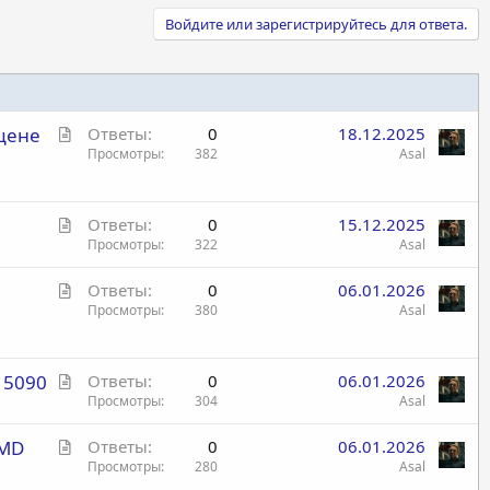
Войдите или зарегистрируйтесь для ответа.
С
 цене
Ответы
0
18.12.2025
т
Просмотры
382
Asal
а
т
С
ь
Ответы
0
15.12.2025
т
Просмотры
322
Asal
я
а
С
Ответы
0
06.01.2026
т
т
Просмотры
380
Asal
ь
а
я
т
С
 5090
ь
Ответы
0
06.01.2026
т
Просмотры
304
Asal
я
а
С
AMD
Ответы
0
06.01.2026
т
т
Просмотры
280
Asal
ь