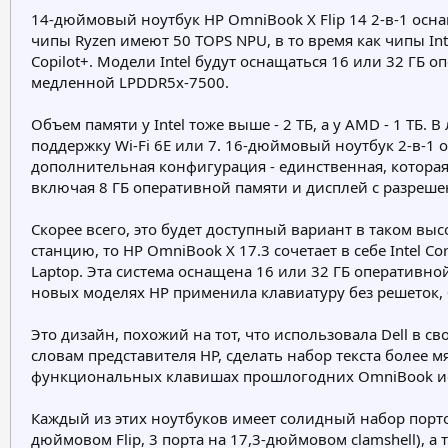
14-дюймовый ноутбук HP OmniBook X Flip 14 2-в-1 оснащае
чипы Ryzen имеют 50 TOPS NPU, в то время как чипы In
Copilot+. Модели Intel будут оснащаться 16 или 32 ГБ
медленной LPDDR5x-7500.
Объем памяти у Intel тоже выше - 2 ТБ, а у AMD - 1 Т
поддержку Wi-Fi 6E или 7. 16-дюймовый ноутбук 2-в-1 
дополнительная конфигурация - единственная, которая 
включая 8 ГБ оперативной памяти и дисплей с разреше
Скорее всего, это будет доступный вариант в таком вы
станцию, то HP OmniBook X 17.3 сочетает в себе Intel 
Laptop. Эта система оснащена 16 или 32 ГБ оперативно
новых моделях HP применила клавиатуру без решеток,
Это дизайн, похожий на тот, что использовала Dell в с
словам представителя HP, сделать набор текста более 
функциональных клавишах прошлогодних OmniBook исче
Каждый из этих ноутбуков имеет солидный набор портов,
дюймовом Flip, 3 порта на 17,3-дюймовом clamshell), 