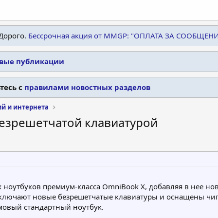
Дорого.
Бессрочная акция от MMGP: "ОПЛАТА ЗА СООБЩЕН
овые публикации
тесь с
правилами новостных разделов
ий и интернета
безрешетчатой клавиатурой
 ноутбуков премиум-класса OmniBook X, добавляя в нее но
ключают новые безрешетчатые клавиатуры и оснащены чипами
мовый стандартный ноутбук.