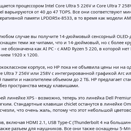
тся процессором Intel Core Ultra 5 226V и Core Ultra 7 258V,
tel варьируются от 40 до 47 TOPS. Все они соответствуют 
 оперативной памяти LPDDR5x-8533, в то время как модели A
Б. В любом случае вы получите 14-дюймовый сенсорный OLED-
оснащен теми же чипами, что и 14-дюймовый, но с более кр
не обозначена как AI PC - с AMD Ryzen 5 220, в которой не
нием 1920 x 1200.
сококлассном корпусе, но HP пока не объявила цены ни на о
Core Ultra 7 256V или 258V с интегрированной графикой Arc 
й памяти и накопителем объемом до 2 ТБ. HP предлагает ст
 без пространства между клавишами.
воей линейке XPS - возможно, теперь это линейка Dell Premi
мягким. Стандартные клавиши chiclet останутся в линейке O
зли, что очень жаль, потому что этот небольшой цветово
 включая HDMI 2.1, USB Type-C (Thunderbolt 4 на большинств
а также разъем для наушников. Все они также оснащены 5-М