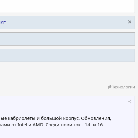
ИЯ"
К
Технологии
а
т
е
г
о
вые кабриолеты и большой корпус. Обновления,
р
 от Intel и AMD. Среди новинок - 14- и 16-
и
я