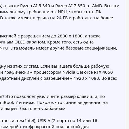
 а также Ryzen AI 5 340 и Ryzen AI 7 350 от AMD. Все эти
минимальному требованию к NPU, чтобы стать ПК
MD также имеют версию на 24 ГБ и работают на более
дисплей с разрешением до 2880 x 1800, а также
упным OLED-экраном. Кроме того, есть одна
т NPU. Эта модель имеет другие базовые спецификации,
дну из этих систем. Если вы ищете больше рабочую
или графическим процессором Nvidia GeForce RTX 4050
андартный дисплей с разрешением 1920 x 1080. Во всех
um? Это позволяет увеличить размер клавиш и, по
mniBook 7 и ниже. Похоже, что синие выделения на
й акцент был очень забавным.
е систем Intel), USB-A (2 порта на 14 или 16-
п камерой с инфракрасной подсветкой для