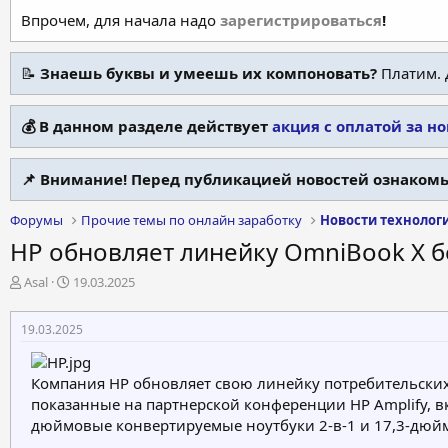
Впрочем, для начала надо
зарегистрироваться
!
📝
Знаешь буквы и умеешь их компоновать?
Платим. 
💰 В данном разделе действует
акция с оплатой за н
📌 Внимание! Перед публикацией новостей ознакомь
Форумы
Прочие темы по онлайн заработку
Новости технолог
HP обновляет линейку OmniBook X 
А
Д
Asal
19.03.2025
в
а
т
т
19.03.2025
о
а
р
н
т
а
Компания HP обновляет свою линейку потребительских
е
ч
показанные на партнерской конференции HP Amplify, в
м
а
дюймовые конвертируемые ноутбуки 2-в-1 и 17,3-дюй
ы
л
а