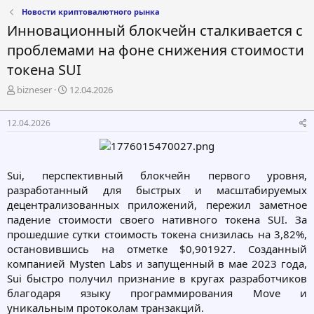
Новости криптовалютного рынка
Инновационный блокчейн сталкивается с
проблемами на фоне снижения стоимости
токена SUI
А
Д
bizneser
12.04.2026
в
а
т
т
12.04.2026
о
а
р
н
т
а
е
ч
Sui, перспективный блокчейн первого уровня,
м
а
разработанный для быстрых и масштабируемых
ы
л
а
децентрализованных приложений, пережил заметное
падение стоимости своего нативного токена SUI. За
прошедшие сутки стоимость токена снизилась на 3,82%,
остановившись на отметке $0,901927. Созданный
компанией Mysten Labs и запущенный в мае 2023 года,
Sui быстро получил признание в кругах разработчиков
благодаря языку программирования Move и
уникальным протоколам транзакций.