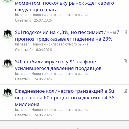
т
моментом, поскольку рынок ждет своего
а
следующего шага
т
bizneser
Новости криптовалютного рынка
ь
Ответы
0
25.07.2026
я
С
Sui подскочил на 4,3%, но пессимистичный
т
прогноз предсказывает падение на 23%
а
bizneser
Новости криптовалютного рынка
т
Ответы
0
16.04.2026
ь
С
SUI стабилизируется у $1 на фоне
я
т
усилившегося давления продавцов
а
bizneser
Новости криптовалютного рынка
т
Ответы
0
24.05.2026
ь
С
Ежедневное количество транзакций в Sui
я
т
выросло на 60 процентов и достигло 4,38
а
миллиона
т
bizneser
Новости криптовалютного рынка
ь
Ответы
0
24.05.2026
я