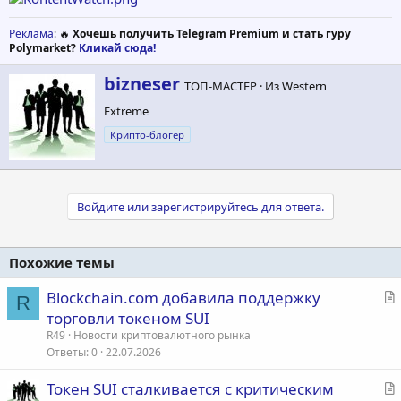
Реклама
: 🔥
Хочешь получить Telegram Premium и стать гуру
Polymarket?
Кликай сюда!
А
bizneser
ТОП-МАСТЕР
·
Из
Western
в
Extreme
т
о
Крипто-блогер
р
Войдите или зарегистрируйтесь для ответа.
Похожие темы
С
Blockchain.com добавила поддержку
R
т
торговли токеном SUI
а
R49
Новости криптовалютного рынка
т
Ответы
0
22.07.2026
ь
С
Токен SUI сталкивается с критическим
я