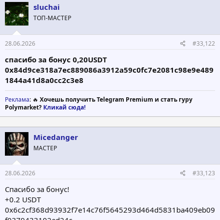
sluchai
ТОП-МАСТЕР
28.06.2026
#33,122
спасибо за бонус 0,20USDT
0x84d9ce318a7ec889086a3912a59c0fc7e2081c98e9e489
1844a41d8a0cc2c3e8
Реклама
: 🔥
Хочешь получить Telegram Premium и стать гуру
Polymarket?
Кликай сюда!
Micedanger
МАСТЕР
28.06.2026
#33,123
Спасибо за бонус!
+0.2 USDT
0x6c2cf368d93932f7e14c76f5645293d464d5831ba409eb09