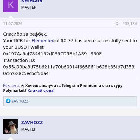
KESHAGR
K
МАСТЕР
11.07.2026
#33,134
Спасибо за рефбек.
Your RCB for
Elementex
of $0.77 has been successfully sent to
your BUSDT wallet
0x197Aa5af7844152d035CD9Bb1A89...350E.
Transaction ID:
0x55a99ba8d75b6211a70b60014f665861b628b35fd7d353
0c2c628c5ecbcf5da4
Реклама
: 🔥
Хочешь получить Telegram Premium и стать гуру
Polymarket?
Кликай сюда!
Р
ZAVHOZZ
е
а
к
ц
ZAVHOZZ
и
МАСТЕР
и
: