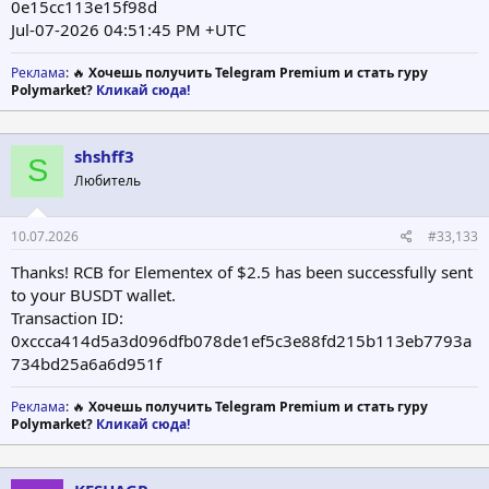
0e15cc113e15f98d
Jul-07-2026 04:51:45 PM +UTC
Реклама
: 🔥
Хочешь получить Telegram Premium и стать гуру
Polymarket?
Кликай сюда!
shshff3
S
Любитель
10.07.2026
#33,133
Thanks! RCB for Elementex of $2.5 has been successfully sent
to your BUSDT wallet.
Transaction ID:
0xccca414d5a3d096dfb078de1ef5c3e88fd215b113eb7793a
734bd25a6a6d951f
Реклама
: 🔥
Хочешь получить Telegram Premium и стать гуру
Polymarket?
Кликай сюда!