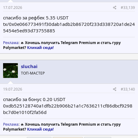
17.07.2026
#33,139
спасибо за рефбек 5.35 USDT
tx/0x0e066773491f30dab1adb2b86720f233d338720a1de24
5454e5ed93d73755885
Реклама
: 🔥
Хочешь получить Telegram Premium и стать гуру
Polymarket?
Кликай сюда!
sluchai
ТОП-МАСТЕР
19.07.2026
#33,140
спасибо за бонус 0.20 USDT
0xdb525128740a1dfb22b906b21a1c7636211cf86dbcf9298
bc7d0e1010f2fa56d
Реклама
: 🔥
Хочешь получить Telegram Premium и стать гуру
Polymarket?
Кликай сюда!