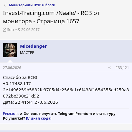
Мониторинги HYIP и блоги
Invest-Tracing.com /Naale/ - RCB от
монитора - Страница 1657
А
Д
Sou
29.06.2017
в
а
т
т
о
а
Micedanger
р
н
МАСТЕР
т
а
е
ч
м
а
27.06.2026
#33,121
ы
л
а
Спасибо за RCB!
+0.17488 LTC
2e1496259b5882fe3705d4c2566c1c6f438f1654355ed259a8
072be390c21d92
Дата: 22:41:41 27.06.2026
Реклама
: 🔥
Хочешь получить Telegram Premium и стать гуру
Polymarket?
Кликай сюда!