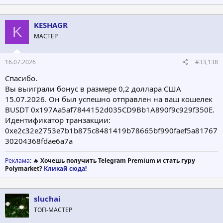
KESHAGR
K
МАСТЕР
16.07.2026
#33,138
Спасибо.
Вы выиграли бонус в размере 0,2 доллара США
15.07.2026. Он был успешно отправлен на ваш кошелек
BUSDT 0x197Aa5af7844152d035CD9Bb1A890f9c929f350E.
Идентификатор транзакции:
0xe2c32e2753e7b1b875c8481419b78665bf990faef5a81767
30204368fdae6a7a
Реклама
: 🔥
Хочешь получить Telegram Premium и стать гуру
Polymarket?
Кликай сюда!
sluchai
ТОП-МАСТЕР