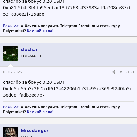
спасибо за бонус 0.20 USDT
0xb81f5b4c3f4db95edbac13d7763c437983aff9a708de87cb
531c88ee2f725a6e
Реклама
: 🔥
Хочешь получить Telegram Premium и стать гуру
Polymarket?
Кликай сюда!
sluchai
ТОП-МАСТЕР
05.07.2026
#33,130
спасибо за бонус 0.20 USDT
0xdd5bf55b3c36f2edf612a48206b1b31a95ca369e9240fa5c
3ed081fadb3ed7b7
Реклама
: 🔥
Хочешь получить Telegram Premium и стать гуру
Polymarket?
Кликай сюда!
Micedanger