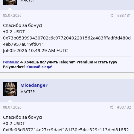
МАСТЕР
05.07.2026
#33,131
Спасибо за бонус!
+0.2 USDT
0x73b053999430702c6c97720492201562a483fffadfdd480d
4eb7957a019fd011
Jul-05-2026 10:49:29 AM +UTC
Реклама
: 🔥
Хочешь получить Telegram Premium и стать гуру
Polymarket?
Кликай сюда!
Micedanger
МАСТЕР
08.07.2026
#33,132
Спасибо за бонус!
+0.2 USDT
0xf6e06d987214e27cc9daef181f30e54cc329c113ded81852