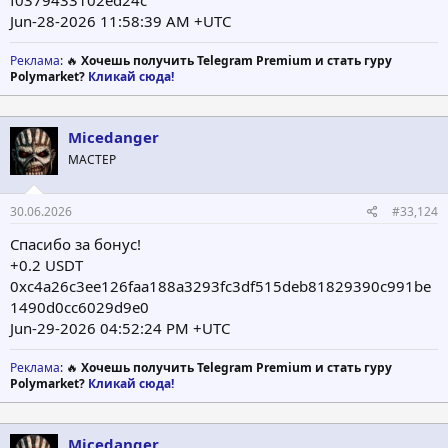
f0379433102ed24c
Jun-28-2026 11:58:39 AM +UTC
Реклама
: 🔥
Хочешь получить Telegram Premium и стать гуру
Polymarket?
Кликай сюда!
Micedanger
МАСТЕР
30.06.2026
#33,124
Спасибо за бонус!
+0.2 USDT
0xc4a26c3ee126faa188a3293fc3df515deb81829390c991be
1490d0cc6029d9e0
Jun-29-2026 04:52:24 PM +UTC
Реклама
: 🔥
Хочешь получить Telegram Premium и стать гуру
Polymarket?
Кликай сюда!
Micedanger