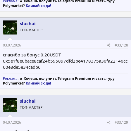
Реклама
: 🔥
Хочешь получить Telegram Premium и стать гуру
Polymarket?
Кликай сюда!
sluchai
ТОП-МАСТЕР
03.07.2026
#33,128
спасибо за бонус 0.20USDT
0x5e1f8e0bace8caf24b595897dfd2be4178375a30fa22146cc
60e8de5e34cadb6
Реклама
: 🔥
Хочешь получить Telegram Premium и стать гуру
Polymarket?
Кликай сюда!
sluchai
ТОП-МАСТЕР
04.07.2026
#33,129