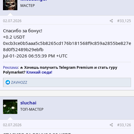
МАСТЕР
02.07.2026
#33,125
Спасибо за бонус!
+0.2 USDT
0xcb3ce0b5aaa5c5b8265cd176b181568f9c859a2855be827e
8d0f52489b29ebfb
Jul-01-2026 06:55:39 PM +UTC
Реклама
: 🔥
Хочешь получить Telegram Premium и стать гуру
Polymarket?
Кликай сюда!
Р
ZAVHOZZ
е
а
к
ц
sluchai
и
ТОП-МАСТЕР
и
:
02.07.2026
#33,126