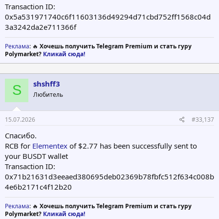
Transaction ID:
0x5a531971740c6f11603136d49294d71cbd752ff1568c04d
3a3242da2e711366f
Реклама
: 🔥
Хочешь получить Telegram Premium и стать гуру
Polymarket?
Кликай сюда!
shshff3
S
Любитель
15.07.2026
#33,137
Спасибо.
RCB for
Elementex
of $2.77 has been successfully sent to
your BUSDT wallet
Transaction ID:
0x71b21631d3eeaed380695deb02369b78fbfc512f634c008b
4e6b2171c4f12b20
Реклама
: 🔥
Хочешь получить Telegram Premium и стать гуру
Polymarket?
Кликай сюда!