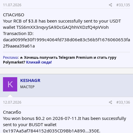
11.07.2026
#33,135
СПАСИБО
Your RCB of $3.8 has been successfully sent to your USDT
wallet TSS6mXX3nqvySA9DcGAQhhVXDzfQ4pVVoh
Transaction ID:
daca9099fe30f1999c4064fd738d06e83c56b5f1676060653fa
2f9aaea39a61a
Реклама
: 🔥
Хочешь получить Telegram Premium и стать гуру
Polymarket?
Кликай сюда!
KESHAGR
K
МАСТЕР
12.07.2026
#33,136
Спасибо
You won bonus $0.2 on 2026-07-11.It has been successfully
sent to your BUSDT wallet
0x197Aa5af7844152d035CD9Bb1A890...350E.