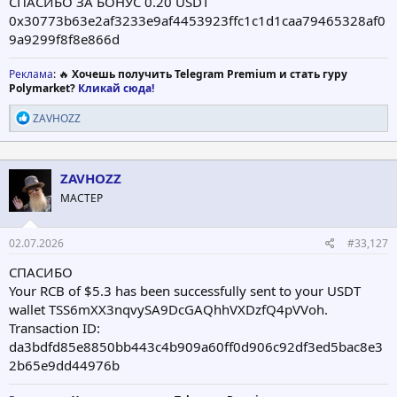
СПАСИБО ЗА БОНУС 0.20 USDT
0x30773b63e2af3233e9af4453923ffc1c1d1caa79465328af0
9a9299f8f8e866d
Реклама
: 🔥
Хочешь получить Telegram Premium и стать гуру
Polymarket?
Кликай сюда!
Р
ZAVHOZZ
е
а
к
ц
ZAVHOZZ
и
МАСТЕР
и
:
02.07.2026
#33,127
СПАСИБО
Your RCB of $5.3 has been successfully sent to your USDT
wallet TSS6mXX3nqvySA9DcGAQhhVXDzfQ4pVVoh.
Transaction ID:
da3bdfd85e8850bb443c4b909a60ff0d906c92df3ed5bac8e3
2b65e9dd44976b