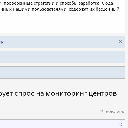
, проверенные стратегии и способы заработка. Сюда
ленных нашими пользователями, содержат их бесценный
ИЯ"
рует спрос на мониторинг центров
К
Технологии
а
т
е