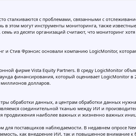
то сталкиваются с проблемами, связанными с отслеживани
 в этом могут инструменты мониторинга, также известные 
семь из десяти организаций считают, что мониторинг хотя 
нг и Стив Фрэнсис основали компанию LogicMonitor, котора
ной фирме Vista Equity Partners. В среду LogicMonitor об
е раунда финансирования, который оценивает LogicMonitor в
2 миллионов долларов.
ры обработки данных, а центрам обработки данных нужна L
 являемся соединительной тканью между ИИ и производите
 для продвижения наиболее важных и жизненно важных иниц
ром для поставщиков наблюдаемости. В недавнем опросе Ne
мость, как внедрение ИИ, так и повышенное внимание к 