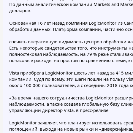
По данным аналитической компании Markets and Market
долларов.
Основанная 16 лет назад компания LogicMonitor из Са
обработки данных. Платформа компании, частично осн
спечить оперативную видимость центров обработки да
Есть некоторые свидетельства того, что инструменты н
полностековая наблюдаемость, на 79 % реже сталкиваю
почасовые расходы на простои по сравнению с теми, к
Vista приобрела LogicMonitor шесть лет назад за 415 
компании. Судя по всему, эти шаги пошли на пользу Vi
около 100 000 пользователей, а с середины 2018 года 
«За время нашего сотрудничества LogicMonitor расши
наблюдаемости, а также создала глобальную базу клиент
управляющий директор Vista, в пресс-релизе.
LogicMonitor заявляет, что планирует использовать ср
поглощений, выхода на новые рынки и «диверсификаци