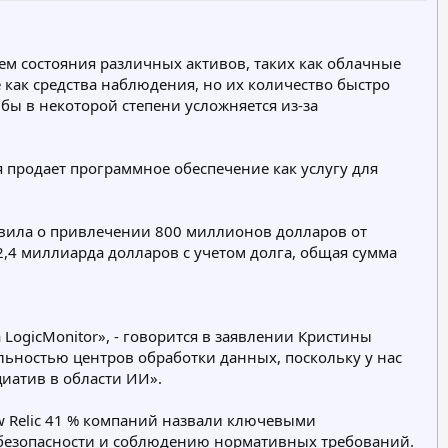
г
о
р
ем состояния различных активов, таких как облачные
и
как средства наблюдения, но их количество быстро
я
бы в некоторой степени усложняется из-за
я продает программное обеспечение как услугу для
ъявила о привлечении 800 миллионов долларов от
 2,4 миллиарда долларов с учетом долга, общая сумма
ogicMonitor», - говорится в заявлении Кристины
льностью центров обработки данных, поскольку у нас
иатив в области ИИ».
w Relic 41 % компаний назвали ключевыми
безопасности и соблюдению нормативных требований.