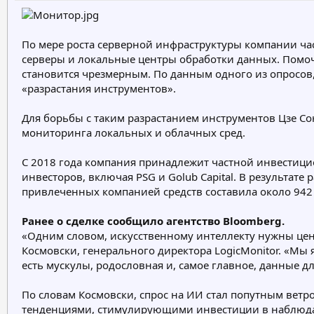
р
н
т
а
е
ч
По мере роста серверной инфраструктуры компании час
м
а
серверы и локальные центры обработки данных. Помочь
ы
л
а
становится чрезмерным. По данным одного из опросов, 
«разрастания инструментов».
Для борьбы с таким разрастанием инструментов Цзе Со
мониторинга локальных и облачных сред.
С 2018 года компания принадлежит частной инвестицион
инвесторов, включая PSG и Golub Capital. В результат
привлеченных компанией средств составила около 94
Ранее о сделке сообщило агентство Bloomberg.
«Одним словом, искусственному интеллекту нужны цент
Космовски, генерального директора LogicMonitor. «Мы
есть мускулы, родословная и, самое главное, данные
По словам Космовски, спрос на ИИ стал попутным вет
тенденциями, стимулирующими инвестиции в наблюдае