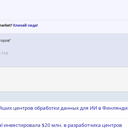
market?
Кликай сюда!
торов"
113
ейших центров обработки данных для ИИ в Финлянди
al инвестировала $20 млн. в разработчика центров