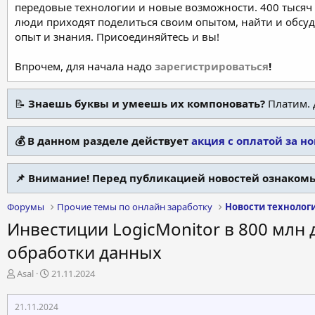
передовые технологии и новые возможности. 400 тысяч 
люди приходят поделиться своим опытом, найти и обсу
опыт и знания. Присоединяйтесь и вы!
Впрочем, для начала надо
зарегистрироваться
!
📝
Знаешь буквы и умеешь их компоновать?
Платим. 
💰 В данном разделе действует
акция с оплатой за н
📌 Внимание! Перед публикацией новостей ознакомь
Форумы
Прочие темы по онлайн заработку
Новости технолог
Инвестиции LogicMonitor в 800 млн 
обработки данных
А
Д
Asal
21.11.2024
в
а
т
т
21.11.2024
о
а