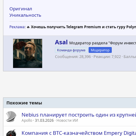
Оригинал
Уникальность
Реклама
: 🔥
Хочешь получить Telegram Premium и стать гуру Poly
А
Asal
Модератор раздела "Форум инвес
в
Команда форума
Модератор
т
Сообщения
28,396
Реакции
7,922
Баллы
о
р
Похожие темы
Nebius планирует построить один из крупн
Apollo
31.03.2026
Новости ИИ
Компания с BTC-казначейством Empery Digit