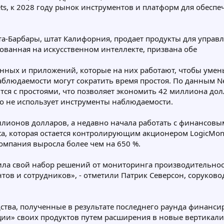
s, к 2028 году рынок инструментов и платформ для обесп
нта-Барбары, штат Калифорния, продает продукты для упра
ованная на искусственном интеллекте, призвана обе
нных и приложений, которые на них работают, чтобы умен
аблюдаемости могут сократить время простоя. По данным Ne
тся с простоями, что позволяет экономить 42 миллиона дол
то не использует инструменты наблюдаемости.
миллионов долларов, а недавно начала работать с финансов
sta, которая остается контролирующим акционером LogicMoni
компания выросла более чем на 650 %.
рила свой набор решений от мониторинга производительно
ов и сотрудников», - отметили Патрик Северсон, соруководи
едства, полученные в результате последнего раунда финанси
и» своих продуктов путем расширения в новые вертикали 