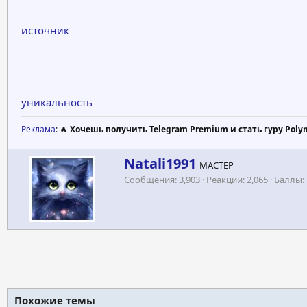
источник
уникальность
Реклама
: 🔥
Хочешь получить Telegram Premium и стать гуру Poly
А
Natali1991
МАСТЕР
в
Сообщения
3,903
Реакции
2,065
Баллы
т
о
р
Похожие темы