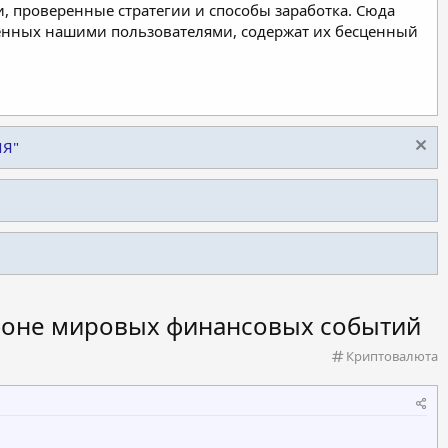
, проверенные стратегии и способы заработка. Сюда
ленных нашими пользователями, содержат их бесценный
ИЯ"
 фоне мировых финансовых событий
К
Криптовалюта
а
т
е
г
о