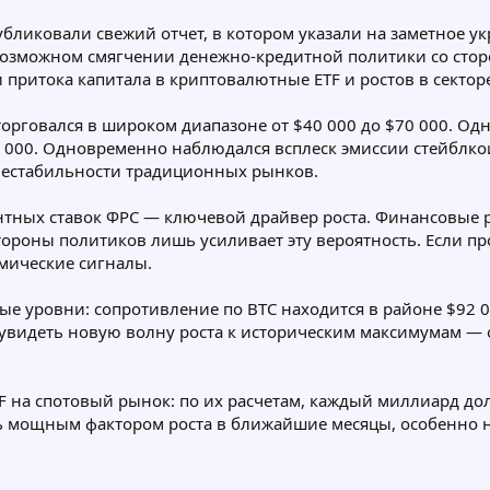
бликовали свежий отчет, в котором указали на заметное у
возможном смягчении денежно-кредитной политики со стор
 притока капитала в криптовалютные ETF и ростов в сектор
 торговался в широком диапазоне от $40 000 до $70 000. Од
0 000. Одновременно наблюдался всплеск эмиссии стейблкои
нестабильности традиционных рынков.
тных ставок ФРС — ключевой драйвер роста. Финансовые р
стороны политиков лишь усиливает эту вероятность. Если пр
мические сигналы.
ые уровни: сопротивление по BTC находится в районе $92 0
т увидеть новую волну роста к историческим максимумам 
F на спотовый рынок: по их расчетам, каждый миллиард д
ать мощным фактором роста в ближайшие месяцы, особенно