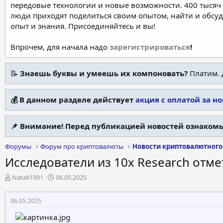
передовые технологии и новые возможности. 400 тысяч 
люди приходят поделиться своим опытом, найти и обсу
опыт и знания. Присоединяйтесь и вы!
Впрочем, для начала надо
зарегистрироваться
!
📝
Знаешь буквы и умеешь их компоновать?
Платим. 
💰 В данном разделе действует
акция с оплатой за н
📌 Внимание! Перед публикацией новостей ознакомь
Форумы
Форум про криптовалюты
Новости криптовалютного
Исследователи из 10x Research от
А
Д
Natali1991
06.05.2025
в
а
т
т
06.05.2025
о
а
р
н
т
а