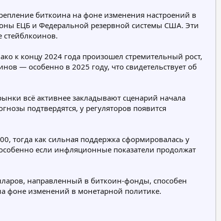
р
крепление биткоина на фоне изменения настроений в
и
оны ЕЦБ и Федеральной резервной системы США. Эти
я
е стейблкоинов.
нако к концу 2024 года произошел стремительный рост,
нов — особенно в 2025 году, что свидетельствует об
ынки всё активнее закладывают сценарий начала
огнозы подтвердятся, у регуляторов появится
00, тогда как сильная поддержка сформировалась у
— особенно если инфляционные показатели продолжат
олларов, направленный в биткоин-фонды, способен
 на фоне изменений в монетарной политике.