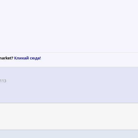
market?
Кликай сюда!
113