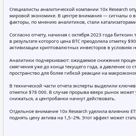
е
ч
Специалисты аналитической компании 10x Research опу
м
а
мировой экономике. В центре внимания — сигналы о 
ы
л
а
факторы, по мнению аналитиков, стали катализаторами
Согласно отчету, начиная с октября 2023 года биткоин
в результате которого цена BTC преодолела отметку $9
активизации криптовалютных инвесторов в условиях 
Аналитики подчеркивают: ожидаемое снижение процен
смягчения уже до конца текущего года, а давление со 
пространство для более гибкой реакции на макроэконо
В технической части отчета эксперты выделили ключев
отметки $78 000. В случае прорыва вверх рынок може
снижаться, а центробанки начнут действовать.
Отдельное внимание 10x Research уделила влиянию ET
поднять цену актива на 1,5–2%. Этот эффект может ст