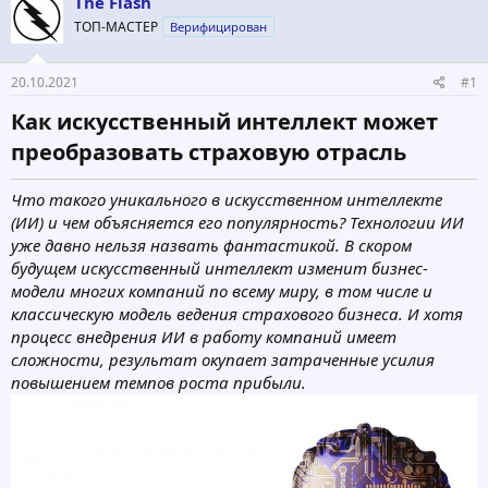
The Flash
о
а
р
н
ТОП-МАСТЕР
Верифицирован
т
а
е
ч
20.10.2021
#1
м
а
ы
л
Как искусственный интеллект может
а
преобразовать страховую отрасль​
Что такого уникального в искусственном интеллекте
(ИИ) и чем объясняется его популярность? Технологии ИИ
уже давно нельзя назвать фантастикой. В скором
будущем искусственный интеллект изменит бизнес-
модели многих компаний по всему миру, в том числе и
классическую модель ведения страхового бизнеса. И хотя
процесс внедрения ИИ в работу компаний имеет
сложности, результат окупает затраченные усилия
повышением темпов роста прибыли.