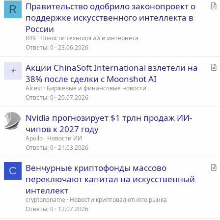
С
Правительство одобрило законопроект о
R
т
поддержке искусственного интеллекта в
а
России
т
R49
Новости технологий и интернета
ь
Ответы
0
23.06.2026
я
С
Акции ChinaSoft International взлетели на
т
38% после сделки с Moonshot AI
а
Alcest
Биржевые и финансовые новости
т
Ответы
0
20.07.2026
ь
Nvidia прогнозирует $1 трлн продаж ИИ-
я
чипов к 2027 году
Apollo
Новости ИИ
Ответы
0
21.03.2026
С
Венчурные криптофонды массово
C
т
переключают капитал на искусственный
а
интеллект
т
cryptononame
Новости криптовалютного рынка
ь
Ответы
0
12.07.2026
я