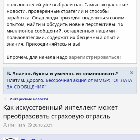
пользователей уже выбрали нас. Самые актуальные
новости, проверенные стратегии и способы
заработка. Сюда люди приходят поделиться своим
опытом, найти и обсудить новые перспективы. 16
миллионов сообщений, оставленных нашими
пользователями, содержат их бесценный опыт и
знания. Присоединяйтесь и вы!
Впрочем, для начала надо
зарегистрироваться
!
📝
Знаешь буквы и умеешь их компоновать?
Платим. Дорого.
Бессрочная акция от MMGP: "ОПЛАТА
ЗА СООБЩЕНИЯ"
Интересные новости
Как искусственный интеллект может
преобразовать страховую отрасль
А
Д
The Flash
20.10.2021
в
а
т
т