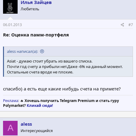
ц
Илья Зайцев
и
Любитель
и
:
06.01.2013
#7
Re: Оценка памм-портфеля
aless написал(а):
Asiat - думаю стоит убрать из вашего списка.
Почти год счету а прибыли нет.Даже -6% на данный момент.
Остальные счета вроде не плохие.
спасибо) а есть еще какие нибудь счета на примете?
Реклама
: 🔥
Хочешь получить Telegram Premium и стать гуру
Polymarket?
Кликай сюда!
aless
A
Интересующийся