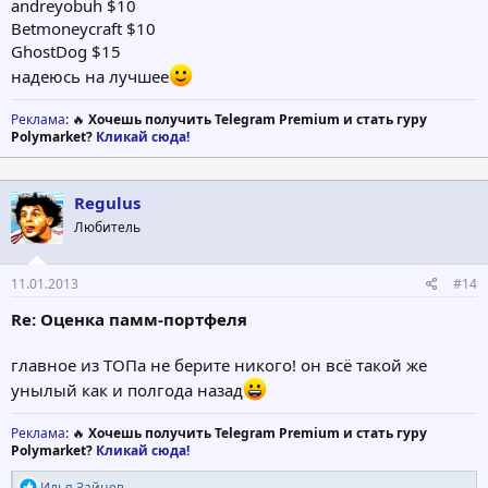
andreyobuh $10
Betmoneycraft $10
GhostDog $15
надеюсь на лучшее
Реклама
: 🔥
Хочешь получить Telegram Premium и стать гуру
Polymarket?
Кликай сюда!
Regulus
Любитель
11.01.2013
#14
Re: Оценка памм-портфеля
главное из ТОПа не берите никого! он всё такой же
унылый как и полгода назад
Реклама
: 🔥
Хочешь получить Telegram Premium и стать гуру
Polymarket?
Кликай сюда!
Р
Илья Зайцев