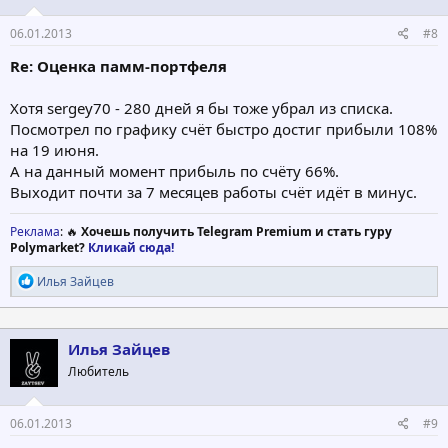
06.01.2013
#8
Re: Оценка памм-портфеля
Хотя sergey70 - 280 дней я бы тоже убрал из списка.
Посмотрел по графику счёт быстро достиг прибыли 108%
на 19 июня.
А на данный момент прибыль по счёту 66%.
Выходит почти за 7 месяцев работы счёт идёт в минус.
Реклама
: 🔥
Хочешь получить Telegram Premium и стать гуру
Polymarket?
Кликай сюда!
Р
Илья Зайцев
е
а
к
ц
Илья Зайцев
и
Любитель
и
:
06.01.2013
#9