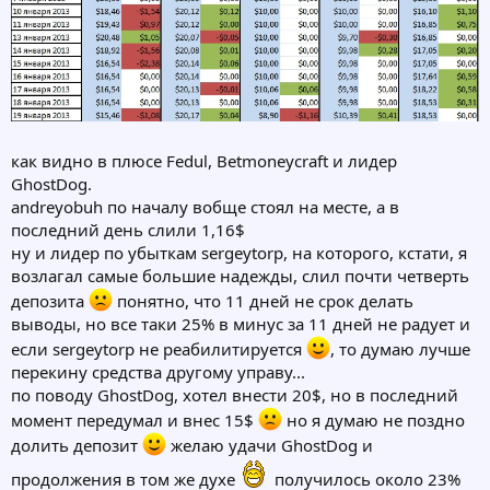
как видно в плюсе Fedul, Betmoneycraft и лидер
GhostDog.
andreyobuh по началу вобще стоял на месте, а в
последний день слили 1,16$
ну и лидер по убыткам sergeytorp, на которого, кстати, я
возлагал самые большие надежды, слил почти четверть
депозита
понятно, что 11 дней не срок делать
выводы, но все таки 25% в минус за 11 дней не радует и
если sergeytorp не реабилитируется
, то думаю лучше
перекину средства другому управу...
по поводу GhostDog, хотел внести 20$, но в последний
момент передумал и внес 15$
но я думаю не поздно
долить депозит
желаю удачи GhostDog и
продолжения в том же духе
получилось около 23%