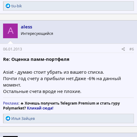
Р
tiu-bik
е
а
к
ц
aless
A
и
Интересующийся
и
:
06.01.2013
#6
Re: Оценка памм-портфеля
Asiat - думаю стоит убрать из вашего списка.
Почти год счету а прибыли нет.Даже -6% на данный
момент.
Остальные счета вроде не плохие.
Реклама
: 🔥
Хочешь получить Telegram Premium и стать гуру
Polymarket?
Кликай сюда!
Р
Илья Зайцев
е
а
к