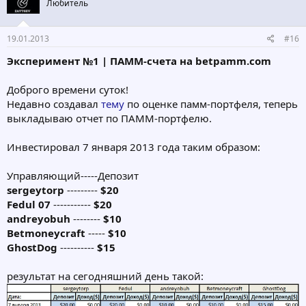
Любитель
19.01.2013
#16
Эксперимент №1 | ПАММ-счета на betpamm.com
Доброго времени суток!
Недавно создавал
тему
по оценке памм-портфеля, теперь
выкладываю отчет по ПАММ-портфелю.
Инвестировал 7 января 2013 года таким образом:
Управляющий-----Депозит
sergeytorp
---------
$20
Fedul 07
-----------
$20
andreyobuh
--------
$10
Betmoneycraft
-----
$10
GhostDog
----------
$15
результат на сегодняшний день такой: