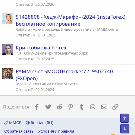
Ответы
0
26.07.2026
51428808 - Хедж-Марафон-2024 (InstaForex).
Бесплатное копирование
Ratatara
Архив раздела: Инвестирование в ПАММ счета
Ответы
14
21.01.2025
Криптобиржа Finrex
liva
Обсуждение криптовалютных бирж
Ответы
4
08.07.2025
PAMM-счет SMOOTHmarket72: 9502740
(FXOpen)
ГераЯ
Инвестиции в ПАММ счета
Ответы
7
02.01.2024
Facebook
Twitter
Reddit
Pinterest
Tumblr
WhatsApp
Электронна
Ссылка
Поделиться:
Свер
MMGP
Russian (RU)
Сниз
Обратная связь
Условия и правила