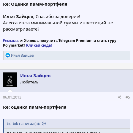
Re: Оценка памм-портфеля
Илья Зайцев
, Спасибо за доверие!
Алесса из-за минимальной суммы инвестиций не
рассматриваете?
Реклама
: 🔥
Хочешь получить Telegram Premium и стать гуру
Polymarket?
Кликай сюда!
Р
Илья Зайцев
е
а
к
ц
Илья Зайцев
и
Любитель
и
:
06.01.2013
#5
Re: оценка памм-портфеля
tiu-bik написал(а):
по сколько инвестировали и в каком процентном