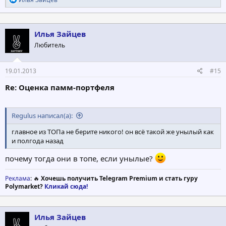
е
а
к
ц
Илья Зайцев
и
Любитель
и
:
19.01.2013
#15
Re: Оценка памм-портфеля
Regulus написал(а):
главное из ТОПа не берите никого! он всё такой же унылый как
и полгода назад
почему тогда они в топе, если унылые?
Реклама
: 🔥
Хочешь получить Telegram Premium и стать гуру
Polymarket?
Кликай сюда!
Илья Зайцев