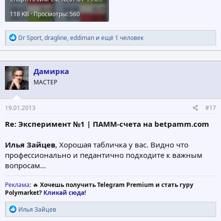
118 KB · Просмотры: 560
Р
Dr Sport
,
dragline
,
eddiman
и ещё 1 человек
е
а
к
ц
Дамирка
и
МАСТЕР
и
:
19.01.2013
#17
Re: Эксперимент №1 | ПАММ-счета на betpamm.com
Илья Зайцев
, Хорошая табличка у вас. Видно что
профессионально и педантично подходите к важным
вопросам...
Реклама
: 🔥
Хочешь получить Telegram Premium и стать гуру
Polymarket?
Кликай сюда!
Р
Илья Зайцев
е