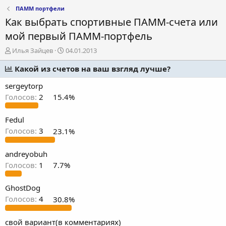
ПАММ портфели
Как выбрать спортивные ПАММ-счета или
мой первый ПАММ-портфель
А
Д
Илья Зайцев
04.01.2013
в
а
т
Какой из счетов на ваш взгляд лучше?
т
о
а
sergeytorp
р
н
т
а
Голосов:
2
15.4%
е
ч
м
а
Fedul
ы
л
Голосов:
3
23.1%
а
andreyobuh
Голосов:
1
7.7%
GhostDog
Голосов:
4
30.8%
свой вариант(в комментариях)