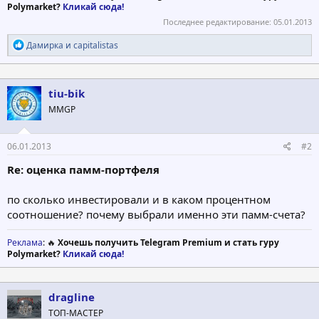
Polymarket?
Кликай сюда!
Последнее редактирование:
05.01.2013
Р
Дамирка
и
capitalistas
е
а
к
ц
tiu-bik
и
MMGP
и
:
06.01.2013
#2
Re: оценка памм-портфеля
по сколько инвестировали и в каком процентном
соотношение? почему выбрали именно эти памм-счета?
Реклама
: 🔥
Хочешь получить Telegram Premium и стать гуру
Polymarket?
Кликай сюда!
dragline
ТОП-МАСТЕР