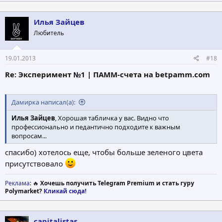
а
к
ц
Илья Зайцев
и
Любитель
и
:
19.01.2013
#18
Re: Эксперимент №1 | ПАММ-счета на betpamm.com
Дамирка написал(а):
Илья Зайцев
, Хорошая табличка у вас. Видно что
профессионально и педантично подходите к важным
вопросам...
спасибо) хотелось еще, чтобы больше зеленого цвета
присутствовало
Реклама
: 🔥
Хочешь получить Telegram Premium и стать гуру
Polymarket?
Кликай сюда!
capitalistas