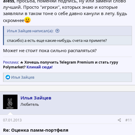
aless
, просьба, поменяй подпись, ну или замени слово
лучший. Просто "игроки", которых знаю и которые
заявляли в таком тоне о себе давно канули в лету. Будь
скромнее
Илья Зайцев написал(а):
спасибо) а есть еще какие-нибудь счета на примете?
Может не стоит пока сильно распаляться?
Реклама
: 🔥
Хочешь получить Telegram Premium и стать гуру
Polymarket?
Кликай сюда!
Р
Илья Зайцев
е
а
к
ц
Илья Зайцев
и
Любитель
и
:
07.01.2013
#11
Re: Оценка памм-портфеля