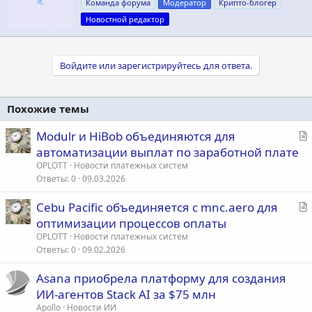
о
Команда форума
Модератор
Крипто-блогер
р
Новостной редактор
Войдите или зарегистрируйтесь для ответа.
Похожие темы
С
Modulr и HiBob объединяются для
т
автоматизации выплат по заработной плате
а
OPLOTT
Новости платежных систем
т
Ответы
0
09.03.2026
ь
С
Cebu Pacific объединяется с mnc.aero для
я
т
оптимизации процессов оплаты
а
OPLOTT
Новости платежных систем
т
Ответы
0
09.02.2026
ь
Asana приобрела платформу для создания
я
ИИ-агентов Stack AI за $75 млн
Apollo
Новости ИИ