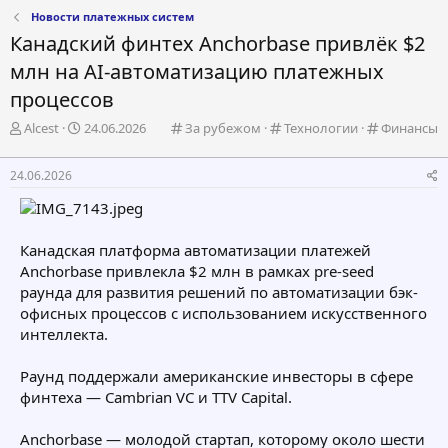
Новости платежных систем
Канадский финтех Anchorbase привлёк $2
млн на AI-автоматизацию платежных
процессов
А
Д
К
К
К
Alcest
24.06.2026
За рубежом
Технологии
Финансы
в
а
а
а
а
т
т
т
т
т
24.06.2026
о
а
е
е
е
р
н
г
г
г
т
а
о
о
о
е
ч
р
р
р
Канадская платформа автоматизации платежей
м
а
и
и
и
Anchorbase привлекла $2 млн в рамках pre-seed
ы
л
я
я
я
а
раунда для развития решений по автоматизации бэк-
офисных процессов с использованием искусственного
интеллекта.
Раунд поддержали американские инвесторы в сфере
финтеха — Cambrian VC и TTV Capital.
Anchorbase — молодой стартап, которому около шести