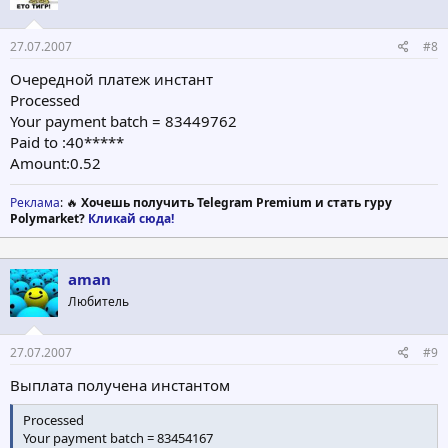
27.07.2007
#8
Очередной платеж инстант
Processed
Your payment batch = 83449762
Paid to :40*****
Amount:0.52
Реклама
: 🔥
Хочешь получить Telegram Premium и стать гуру
Polymarket?
Кликай сюда!
aman
Любитель
27.07.2007
#9
Выплата получена инстантом
Processed
Your payment batch = 83454167