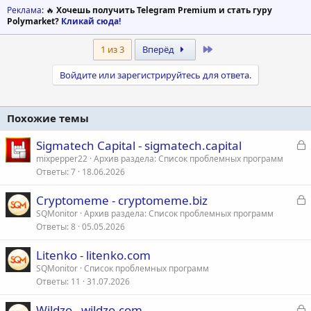
Реклама
: 🔥
Хочешь получить Telegram Premium и стать гуру
Polymarket?
Кликай сюда!
Last
1 из 3
Вперёд
Войдите или зарегистрируйтесь для ответа.
Похожие темы
З
Sigmatech Capital - sigmatech.capital
а
mixpepper22
Архив раздела: Список проблемных программ
Ответы
7
18.06.2026
к
р
З
Cryptomeme - cryptomeme.biz
а
SQMonitor
Архив раздела: Список проблемных программ
т
Ответы
8
05.05.2026
к
а
р
Litenko - litenko.com
SQMonitor
Список проблемных программ
т
Ответы
11
31.07.2026
а
З
Wildzo - wildzo.com