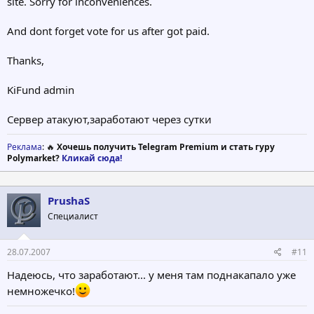
site. Sorry for inconveniences.
And dont forget vote for us after got paid.
Thanks,
KiFund admin
Сервер атакуют,заработают через сутки
Реклама
: 🔥
Хочешь получить Telegram Premium и стать гуру
Polymarket?
Кликай сюда!
PrushaS
Специалист
28.07.2007
#11
Надеюсь, что заработают... у меня там поднакапало уже
немножечко!