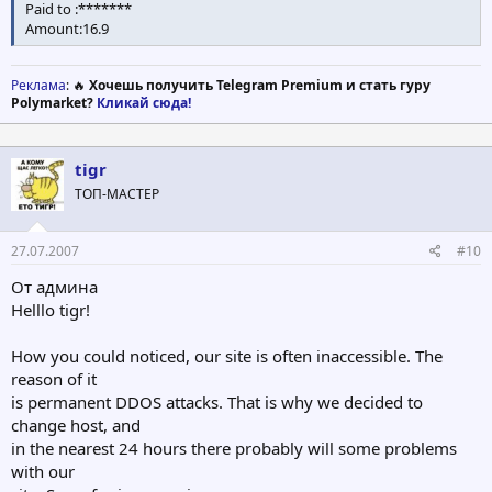
Paid to :*******
Amount:16.9
Реклама
: 🔥
Хочешь получить Telegram Premium и стать гуру
Polymarket?
Кликай сюда!
tigr
ТОП-МАСТЕР
27.07.2007
#10
От админа
Helllo tigr!
How you could noticed, our site is often inaccessible. The
reason of it
is permanent DDOS attacks. That is why we decided to
change host, and
in the nearest 24 hours there probably will some problems
with our