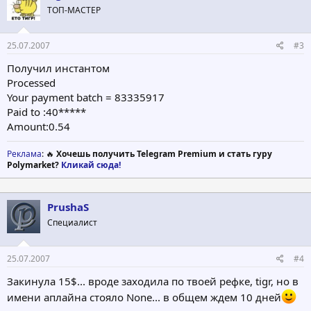
ТОП-МАСТЕР
25.07.2007
#3
Получил инстантом
Processed
Your payment batch = 83335917
Paid to :40*****
Amount:0.54
Реклама
: 🔥
Хочешь получить Telegram Premium и стать гуру
Polymarket?
Кликай сюда!
PrushaS
Специалист
25.07.2007
#4
Закинула 15$... вроде заходила по твоей рефке, tigr, но в
имени аплайна стояло None... в общем ждем 10 дней