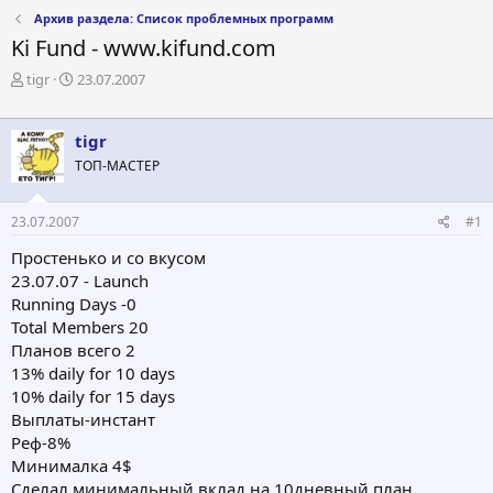
Архив раздела: Список проблемных программ
Ki Fund - www.kifund.com
А
Д
tigr
23.07.2007
в
а
т
т
о
а
tigr
р
н
ТОП-МАСТЕР
т
а
е
ч
м
а
23.07.2007
#1
ы
л
а
Простенько и со вкусом
23.07.07 - Launch
Running Days -0
Total Members 20
Планов всего 2
13% daily for 10 days
10% daily for 15 days
Выплаты-инстант
Реф-8%
Минималка 4$
Cделал минимальный вклад на 10дневный план