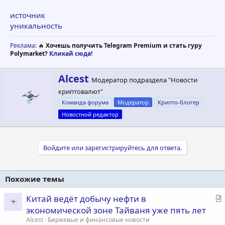
источник
уникальность
Реклама
: 🔥
Хочешь получить Telegram Premium и стать гуру
Polymarket?
Кликай сюда!
А
Alcest
Модератор подраздела "Новости
в
криптовалют"
т
о
Команда форума
Модератор
Крипто-блогер
р
Новостной редактор
Войдите или зарегистрируйтесь для ответа.
Похожие темы
С
Китай ведёт добычу нефти в
т
экономической зоне Тайваня уже пять лет
а
Alcest
Биржевые и финансовые новости