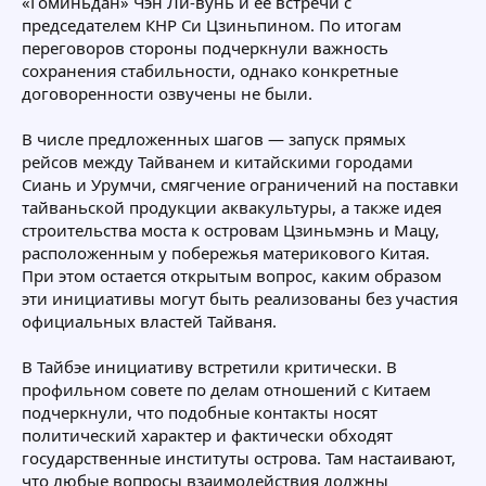
«Гоминьдан» Чэн Ли-вунь и ее встречи с
председателем КНР Си Цзиньпином. По итогам
переговоров стороны подчеркнули важность
сохранения стабильности, однако конкретные
договоренности озвучены не были.
В числе предложенных шагов — запуск прямых
рейсов между Тайванем и китайскими городами
Сиань и Урумчи, смягчение ограничений на поставки
тайваньской продукции аквакультуры, а также идея
строительства моста к островам Цзиньмэнь и Мацу,
расположенным у побережья материкового Китая.
При этом остается открытым вопрос, каким образом
эти инициативы могут быть реализованы без участия
официальных властей Тайваня.
В Тайбэе инициативу встретили критически. В
профильном совете по делам отношений с Китаем
подчеркнули, что подобные контакты носят
политический характер и фактически обходят
государственные институты острова. Там настаивают,
что любые вопросы взаимодействия должны