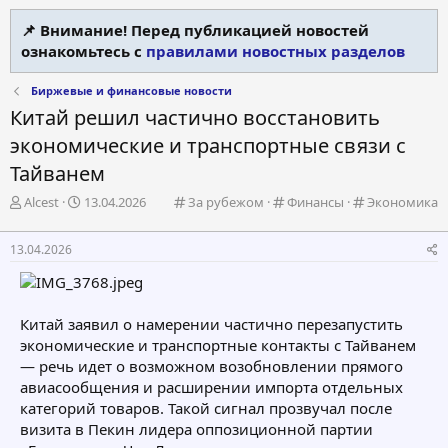
📌 Внимание! Перед публикацией новостей
ознакомьтесь с
правилами новостных разделов
Биржевые и финансовые новости
Китай решил частично восстановить
экономические и транспортные связи с
Тайванем
А
Д
К
К
К
Alcest
13.04.2026
За рубежом
Финансы
Экономика
в
а
а
а
а
т
т
т
т
т
13.04.2026
о
а
е
е
е
р
н
г
г
г
т
а
о
о
о
е
ч
р
р
р
Китай заявил о намерении частично перезапустить
м
а
и
и
и
экономические и транспортные контакты с Тайванем
ы
л
я
я
я
а
— речь идет о возможном возобновлении прямого
авиасообщения и расширении импорта отдельных
категорий товаров. Такой сигнал прозвучал после
визита в Пекин лидера оппозиционной партии