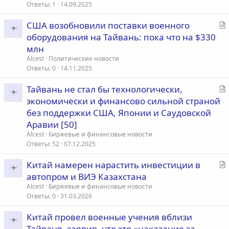
т
Ответы
1
14.09.2025
ь
С
США возобновили поставки военного
я
т
оборудования на Тайвань: пока что на $330
а
млн
т
Alcest
Политические новости
ь
Ответы
0
14.11.2025
я
С
Тайвань не стал бы технологически,
т
экономически и финансово сильной страной
а
без поддержки США, Японии и Саудовской
т
Аравии [50]
ь
Alcest
Биржевые и финансовые новости
я
Ответы
52
07.12.2025
С
Китай намерен нарастить инвестиции в
т
автопром и ВИЭ Казахстана
а
Alcest
Биржевые и финансовые новости
т
Ответы
0
31.03.2026
ь
Китай провел военные учения вблизи
я
Тайваня, заявив, что это «наказание за