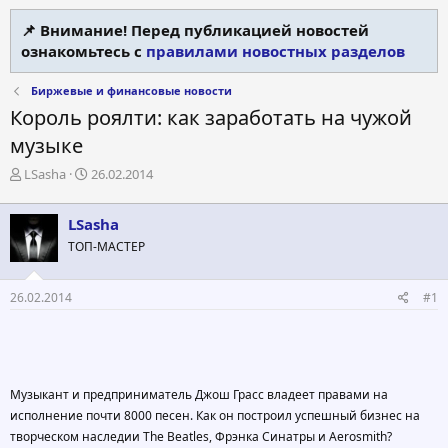
📌 Внимание! Перед публикацией новостей
ознакомьтесь с
правилами новостных разделов
Биржевые и финансовые новости
Король роялти: как заработать на чужой
музыке
А
Д
LSasha
26.02.2014
в
а
т
т
LSasha
о
а
р
н
ТОП-МАСТЕР
т
а
е
ч
26.02.2014
#1
м
а
ы
л
а
Музыкант и предприниматель Джош Грасс владеет правами на
исполнение почти 8000 песен. Как он построил успешный бизнес на
творческом наследии The Beatles, Фрэнка Синатры и Aerosmith?