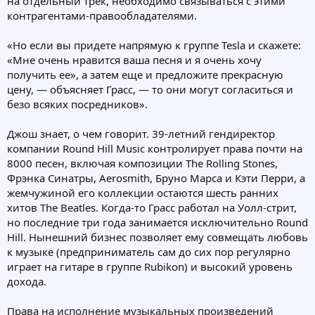
на отдельный трек, необходимо связываться с этими
контрагентами-правообладателями.
«Но если вы придете напрямую к группе Tesla и скажете:
«Мне очень нравится ваша песня и я очень хочу
получить ее», а затем еще и предложите прекрасную
цену, — объясняет Грасс, — то они могут согласиться и
безо всяких посредников».
Джош знает, о чем говорит. 39-летний гендиректор
компании Round Hill Music контролирует права почти на
8000 песен, включая композиции The Rolling Stones,
Фрэнка Синатры, Aerosmith, Бруно Марса и Кэти Перри, а
жемчужиной его коллекции остаются шесть ранних
хитов The Beatles. Когда-то Грасс работал на Уолл-стрит,
но последние три года занимается исключительно Round
Hill. Нынешний бизнес позволяет ему совмещать любовь
к музыке (предприниматель сам до сих пор регулярно
играет на гитаре в группе Rubikon) и высокий уровень
дохода.
Права на исполнение музыкальных произведений