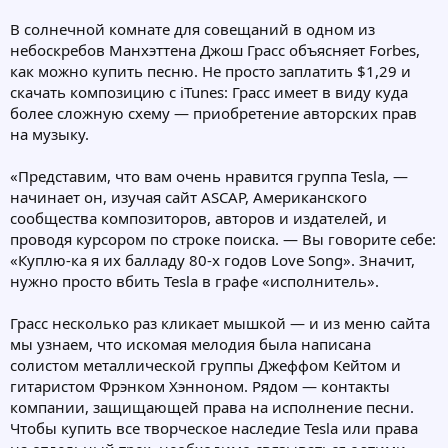
В солнечной комнате для совещаний в одном из
небоскребов Манхэттена Джош Грасс объясняет Forbes,
как можно купить песню. Не просто заплатить $1,29 и
скачать композицию с iTunes: Грасс имеет в виду куда
более сложную схему — приобретение авторских прав
на музыку.
«Представим, что вам очень нравится группа Tesla, —
начинает он, изучая сайт ASCAP, Американского
сообщества композиторов, авторов и издателей, и
проводя курсором по строке поиска. — Вы говорите себе:
«Куплю-ка я их балладу 80-х годов Love Song». Значит,
нужно просто вбить Tesla в графе «исполнитель».
Грасс несколько раз кликает мышкой — и из меню сайта
мы узнаем, что искомая мелодия была написана
солистом металлической группы Джеффом Кейтом и
гитаристом Фрэнком Хэнноном. Рядом — контакты
компании, защищающей права на исполнение песни.
Чтобы купить все творческое наследие Tesla или права