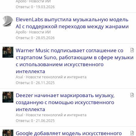
Apollo
Новости ИИ
Ответы
0
19.03.2026
ElevenLabs выпустила музыкальную модель
AI с поддержкой переходов между жанрами
Apollo
Новости ИИ
Ответы
0
28.05.2026
С
Warner Music подписывает соглашение со
т
стартапом Suno, работающим в сфере музыки
а
с использованием искусственного
т
интеллекта
ь
Asal
Новости технологий и интернета
я
Ответы
0
26.11.2025
С
Deezer начинает маркировать музыку,
т
созданную с помощью искусственного
а
интеллекта
т
Asal
Новости технологий и интернета
ь
Ответы
0
21.06.2025
я
С
Google добавляет модель искусственного