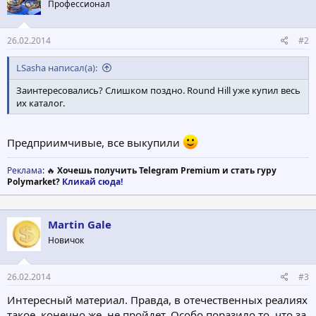
Профессионал
и
:
26.02.2014
#2
LSasha написал(а):
Заинтересовались? Слишком поздно. Round Hill уже купил весь
их каталог.
Предприимчивые, все выкупили
Реклама
: 🔥
Хочешь получить Telegram Premium и стать гуру
Polymarket?
Кликай сюда!
Martin Gale
Новичок
26.02.2014
#3
Интересный материал. Правда, в отечественных реалиях
такое, конечно же, не пройдет. Особо поразило то, что за