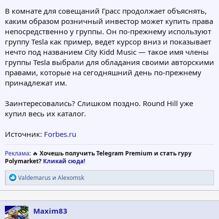
В комнате для совещаний Грасс продолжает объяснять,
каким образом розничный инвестор может купить права
непосредственно у группы. Он по-прежнему используют
группу Tesla как пример, ведет курсор вниз и показывает
нечто под названием City Kidd Music — такое имя члены
группы Tesla выбрали для обладания своими авторскими
правами, которые на сегодняшний день по-прежнему
принадлежат им.
Заинтересовались? Слишком поздно. Round Hill уже
купил весь их каталог.
Источник:
Forbes.ru
Реклама
: 🔥
Хочешь получить Telegram Premium и стать гуру
Polymarket?
Кликай сюда!
Р
Valdemarus
и
Alexomsk
е
а
к
ц
Maxim83
и