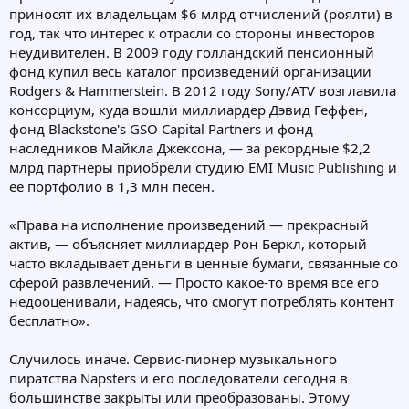
приносят их владельцам $6 млрд отчислений (роялти) в
год, так что интерес к отрасли со стороны инвесторов
неудивителен. В 2009 году голландский пенсионный
фонд купил весь каталог произведений организации
Rodgers & Hammerstein. В 2012 году Sony/ATV возглавила
консорциум, куда вошли миллиардер Дэвид Геффен,
фонд Blackstone's GSO Capital Partners и фонд
наследников Майкла Джексона, — за рекордные $2,2
млрд партнеры приобрели студию EMI Music Publishing и
ее портфолио в 1,3 млн песен.
«Права на исполнение произведений — прекрасный
актив, — объясняет миллиардер Рон Беркл, который
часто вкладывает деньги в ценные бумаги, связанные со
сферой развлечений. — Просто какое-то время все его
недооценивали, надеясь, что смогут потреблять контент
бесплатно».
Случилось иначе. Сервис-пионер музыкального
пиратства Napsters и его последователи сегодня в
большинстве закрыты или преобразованы. Этому