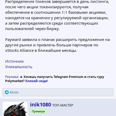
Распределение токенов завершается в день листинга,
после чего акции токенизируются, получая
обеспечение в соотношении 1:1 базовыми акциями,
находятся на хранении у регулируемой организации,
а затем распределяются среди соответствующих
пользователей через биржу.
Payward заявила о планах расширить предложение на
другие рынки и привлечь больше партнеров по
xStocks Alliance в ближайшие месяцы.
Источник
Уникальность
Реклама
: 🔥
Хочешь получить Telegram Premium и стать гуру
Polymarket?
Кликай сюда!
Р
Alcest
е
а
А
inik1080
к
ТОП-МАСТЕР
в
ц
Премиум
т
и