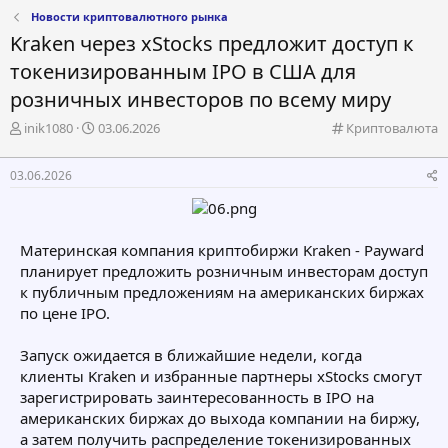
Новости криптовалютного рынка
Kraken через xStocks предложит доступ к
токенизированным IPO в США для
розничных инвесторов по всему миру
А
Д
К
inik1080
03.06.2026
Криптовалюта
в
а
а
т
т
т
03.06.2026
о
а
е
р
н
г
т
а
о
е
ч
р
Материнская компания криптобиржи Kraken - Payward
м
а
и
планирует предложить розничным инвесторам доступ
ы
л
я
а
к публичным предложениям на американских биржах
по цене IPO.
Запуск ожидается в ближайшие недели, когда
клиенты Kraken и избранные партнеры xStocks смогут
зарегистрировать заинтересованность в IPO на
американских биржах до выхода компании на биржу,
а затем получить распределение токенизированных