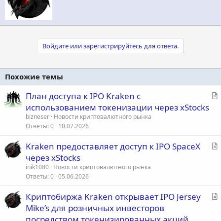
и
о
:
р
Войдите или зарегистрируйтесь для ответа.
Похожие темы
С
План доступа к IPO Kraken с
т
использованием токенизации через xStocks
а
bizneser
Новости криптовалютного рынка
т
Ответы
0
10.07.2026
ь
С
Kraken предоставляет доступ к IPO SpaceX
я
т
через xStocks
а
inik1080
Новости криптовалютного рынка
т
Ответы
0
05.06.2026
ь
С
Криптобиржа Kraken открывает IPO Jersey
я
т
Mike’s для розничных инвесторов
а
посредством токенизированных акций