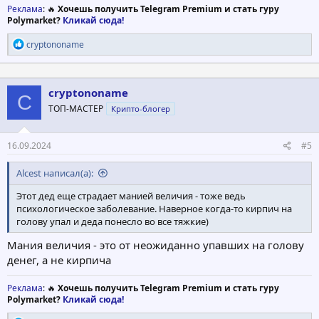
Реклама
: 🔥
Хочешь получить Telegram Premium и стать гуру
Polymarket?
Кликай сюда!
Р
cryptononame
е
а
к
ц
cryptononame
C
и
ТОП-МАСТЕР
Крипто-блогер
и
:
16.09.2024
#5
Alcest написал(а):
Этот дед еще страдает манией величия - тоже ведь
психологическое заболевание. Наверное когда-то кирпич на
голову упал и деда понесло во все тяжкие)
Мания величия - это от неожиданно упавших на голову
денег, а не кирпича
Реклама
: 🔥
Хочешь получить Telegram Premium и стать гуру
Polymarket?
Кликай сюда!