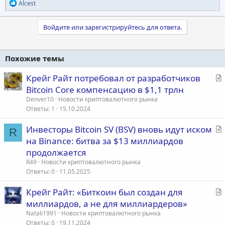
Р
Alcest
е
а
к
Войдите или зарегистрируйтесь для ответа.
ц
и
и
Похожие темы
:
С
Крейг Райт потребовал от разработчиков
т
Bitcoin Core компенсацию в $1,1 трлн
а
Denver10
Новости криптовалютного рынка
т
Ответы
1
15.10.2024
ь
С
Инвесторы Bitcoin SV (BSV) вновь идут иском
я
R
т
на Binance: битва за $13 миллиардов
а
продолжается
т
R49
Новости криптовалютного рынка
ь
Ответы
0
11.05.2025
я
С
Крейг Райт: «Биткоин был создан для
т
миллиардов, а не для миллиардеров»
а
Natali1991
Новости криптовалютного рынка
т
Ответы
0
19.11.2024