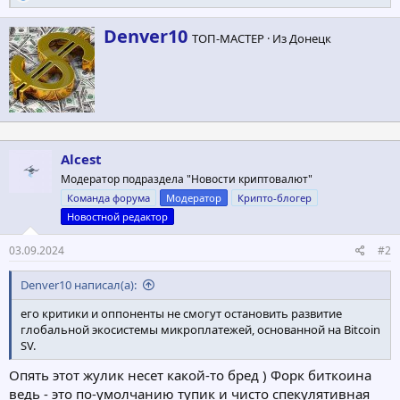
е
а
А
Denver10
к
ТОП-МАСТЕР
·
Из
Донецк
в
ц
т
и
и
о
:
р
Alcest
Модератор подраздела "Новости криптовалют"
Команда форума
Модератор
Крипто-блогер
Новостной редактор
03.09.2024
#2
Denver10 написал(а):
его критики и оппоненты не смогут остановить развитие
глобальной экосистемы микроплатежей, основанной на Bitcoin
SV.
Опять этот жулик несет какой-то бред ) Форк биткоина
ведь - это по-умолчанию тупик и чисто спекулятивная