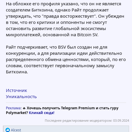
На обложке его профиля указано, что он не является
создателем Биткоина, однако Райт продолжает
утверждать, что "правда восторжествует". Он убежден
в том, что его критики и оппоненты не смогут
остановить развитие глобальной экосистемы
микроплатежей, основанной на Bitcoin SV.
Райт подчеркивает, что BSV был создан не для
конкуренции, а для реализации идеи действительно
распределенного обмена ценностями, который, по его
словам, соответствует первоначальному замыслу
Биткоина.
Источник
Уникальность
Реклама
: 🔥
Хочешь получить Telegram Premium и стать гуру
Polymarket?
Кликай сюда!
Последнее редактирование модератором:
03.09.2024
Р
Alcest