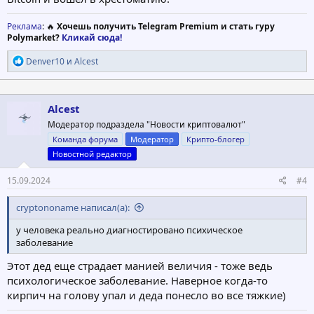
Реклама
: 🔥
Хочешь получить Telegram Premium и стать гуру
Polymarket?
Кликай сюда!
Р
Denver10
и
Alcest
е
а
к
ц
Alcest
и
Модератор подраздела "Новости криптовалют"
и
:
Команда форума
Модератор
Крипто-блогер
Новостной редактор
15.09.2024
#4
cryptononame написал(а):
у человека реально диагностировано психическое
заболевание
Этот дед еще страдает манией величия - тоже ведь
психологическое заболевание. Наверное когда-то
кирпич на голову упал и деда понесло во все тяжкие)