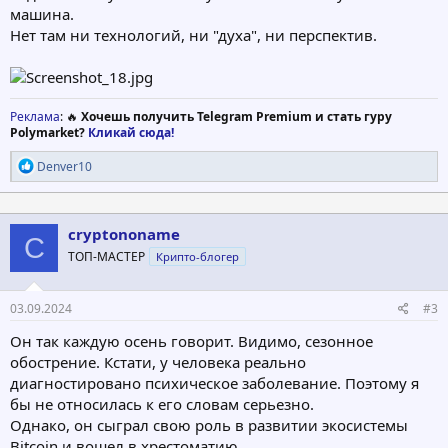
машина.
Нет там ни технологий, ни "духа", ни перспектив.
Реклама
: 🔥
Хочешь получить Telegram Premium и стать гуру
Polymarket?
Кликай сюда!
Р
Denver10
е
а
к
ц
cryptononame
C
и
ТОП-МАСТЕР
Крипто-блогер
и
:
03.09.2024
#3
Он так каждую осень говорит. Видимо, сезонное
обострение. Кстати, у человека реально
диагностировано психическое заболевание. Поэтому я
бы не относилась к его словам серьезно.
Однако, он сыграл свою роль в развитии экосистемы
Bitcoin и вошел в хрестоматию.