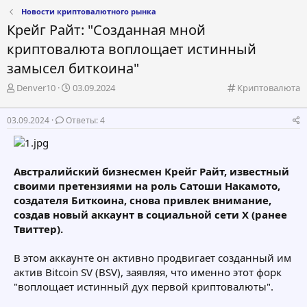
Новости криптовалютного рынка
Крейг Райт: "Созданная мной
криптовалюта воплощает истинный
замысел биткоина"
А
Д
К
Denver10
03.09.2024
Криптовалюта
в
а
а
т
т
т
03.09.2024
Ответы: 4
о
а
е
р
н
г
т
а
о
е
ч
р
Австралийский бизнесмен Крейг Райт, известный
м
а
и
своими претензиями на роль Сатоши Накамото,
ы
л
я
а
создателя Биткоина, снова привлек внимание,
создав новый аккаунт в социальной сети X (ранее
Твиттер).
В этом аккаунте он активно продвигает созданный им
актив Bitcoin SV (BSV), заявляя, что именно этот форк
"воплощает истинный дух первой криптовалюты".