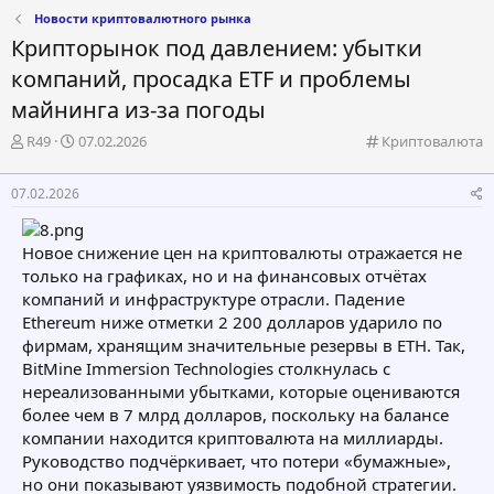
Новости криптовалютного рынка
Крипторынок под давлением: убытки
компаний, просадка ETF и проблемы
майнинга из-за погоды
А
Д
К
R49
07.02.2026
Криптовалюта
в
а
а
т
т
т
07.02.2026
о
а
е
р
н
г
т
а
о
Новое снижение цен на криптовалюты отражается не
е
ч
р
только на графиках, но и на финансовых отчётах
м
а
и
компаний и инфраструктуре отрасли. Падение
ы
л
я
а
Ethereum ниже отметки 2 200 долларов ударило по
фирмам, хранящим значительные резервы в ETH. Так,
BitMine Immersion Technologies столкнулась с
нереализованными убытками, которые оцениваются
более чем в 7 млрд долларов, поскольку на балансе
компании находится криптовалюта на миллиарды.
Руководство подчёркивает, что потери «бумажные»,
но они показывают уязвимость подобной стратегии.