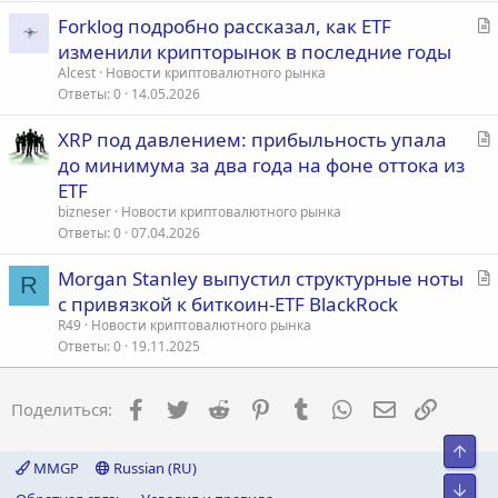
я
С
Forklog подробно рассказал, как ETF
т
изменили крипторынок в последние годы
а
Alcest
Новости криптовалютного рынка
т
Ответы
0
14.05.2026
ь
С
XRP под давлением: прибыльность упала
я
т
до минимума за два года на фоне оттока из
а
ETF
т
bizneser
Новости криптовалютного рынка
ь
Ответы
0
07.04.2026
я
С
Morgan Stanley выпустил структурные ноты
R
т
с привязкой к биткоин-ETF BlackRock
а
R49
Новости криптовалютного рынка
т
Ответы
0
19.11.2025
ь
я
Facebook
Twitter
Reddit
Pinterest
Tumblr
WhatsApp
Электронна
Ссылка
Поделиться:
Свер
MMGP
Russian (RU)
Сниз