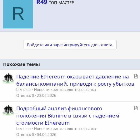
А
R49
ТОП-МАСТЕР
в
R
т
о
р
Войдите или зарегистрируйтесь для ответа.
Похожие темы
С
Падение Ethereum оказывает давление на
т
балансы компаний, приводя к росту убытков
а
bizneser
Новости криптовалютного рынка
т
Ответы
0
23.02.2026
ь
С
Подробный анализ финансового
я
т
положения Bitmine в связи с падением
а
стоимости Ethereum
т
bizneser
Новости криптовалютного рынка
ь
Ответы
0
04.06.2026