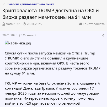
Новости криптовалютного рынка
Криптовалюта TRUMP доступна на OKX и
биржа раздает мем-токены на $1 млн
А
Д
К
Natali1991
20.01.2025
Криптовалюта
в
а
а
т
т
т
20.01.2025
Ответы: 2
о
а
е
р
н
г
т
а
о
е
ч
р
Спустя сутки после запуска мемкоина Official Trump
м
а
и
(TRUMP) о его листинге объявили крупнейшие
ы
л
я
а
криптобиржи мира, включая OKX. В честь этого
событие биржа организовала раздачу токенов TRUMP
на сумму $1 млн.
TRUMP — токен на базе блокчейна Solana, созданный
командой Дональда Трампа. Листинг состоялся 17
января 2025 года, за несколько дней до инаугурации
политика. Интерес инвесторов к токену помог ему
войти в топ-20 криптовалют по рыночной