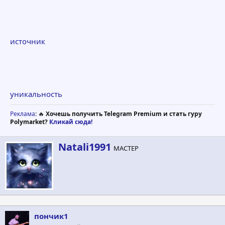
источник
уникальность
Реклама
: 🔥
Хочешь получить Telegram Premium и стать гуру
Polymarket?
Кликай сюда!
А
Natali1991
МАСТЕР
в
т
о
р
пончик1