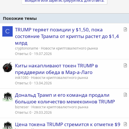
Войдите или зарегистрируйтесь для ответа.
Похожие темы
С
TRUMP теряет позиции у $1,50, пока
C
т
состояние Трампа от крипты растет до $1,4
а
млрд
т
cryptononame
Новости криптовалютного рынка
ь
Ответы
0
19.07.2026
я
С
Киты накапливают токен TRUMP в
т
преддверии обеда в Мар-а-Лаго
а
inik1080
Новости криптовалютного рынка
т
Ответы
0
13.04.2026
ь
С
Дональд Трамп и его команда продали
я
т
большое количество мемекоинов TRUMP
а
bizneser
Новости криптовалютного рынка
т
Ответы
0
29.03.2026
ь
С
Цена токена TRUMP стремится к отметке $9
я