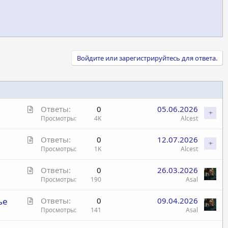
Войдите или зарегистрируйтесь для ответа.
С
Ответы
0
05.06.2026
т
Просмотры
4K
Alcest
а
С
Ответы
0
12.07.2026
т
т
Просмотры
1K
Alcest
ь
а
я
С
Ответы
0
26.03.2026
т
т
Просмотры
190
Asal
ь
а
я
С
ье
Ответы
0
09.04.2026
т
т
Просмотры
141
Asal
ь
а
я