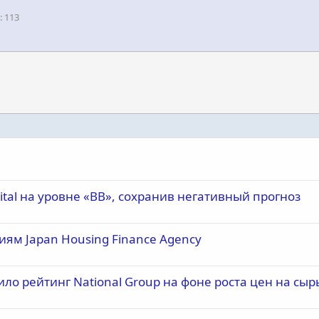
113
pital на уровне «BB», сохранив негативный прогноз
иям Japan Housing Finance Agency
ло рейтинг National Group на фоне роста цен на сыр