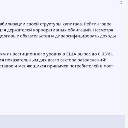
е
г
о
р
табилизации своей структуры капитала. Рейтинговое
и
 для держателей корпоративных облигаций. Несмотря
я
ь долговые обязательства и диверсифицировать доходы
ям инвестиционного уровня в США вырос до 0,93%),
ся показательным для всего сектора развлечений:
ставок и меняющихся привычек потребителей в пост-