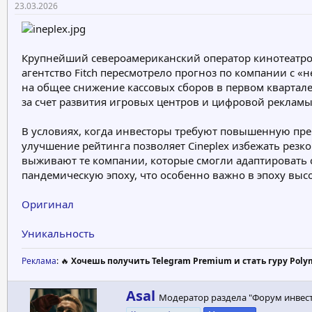
23.03.2026
о
а
р
н
т
а
е
ч
Крупнейший североамериканский оператор кинотеатров 
м
а
агентство Fitch пересмотрело прогноз по компании с 
ы
л
а
на общее снижение кассовых сборов в первом квартале
за счет развития игровых центров и цифровой рекламы
В условиях, когда инвесторы требуют повышенную пре
улучшение рейтинга позволяет Cineplex избежать резко
выживают те компании, которые смогли адаптировать 
пандемическую эпоху, что особенно важно в эпоху высо
Оригинал
Уникальность
Реклама
: 🔥
Хочешь получить Telegram Premium и стать гуру Poly
А
Asal
Модератор раздела "Форум инвес
в