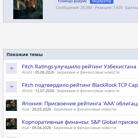
Команда форума
Модератор
т
Сообщения
28,388
Реакции
7,920
Баллы
о
р
Похожие темы
Fitch Ratings улучшило рейтинг Узбекистана
Alcest
05.06.2026
Биржевые и финансовые новости
Fitch подтвердило рейтинг BlackRock TCP Ca
Alcest
12.07.2026
Биржевые и финансовые новости
Япония: Присвоение рейтинга 'AAA' облигац
Asal
26.03.2026
Биржевые и финансовые новости
Корпоративные финансы: S&P Global присвои
Asal
09.04.2026
Биржевые и финансовые новости