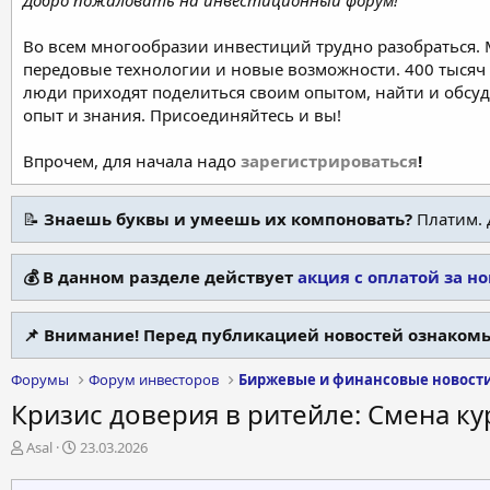
Добро пожаловать на инвестиционный форум!
Во всем многообразии инвестиций трудно разобраться.
передовые технологии и новые возможности. 400 тысяч 
люди приходят поделиться своим опытом, найти и обсу
опыт и знания. Присоединяйтесь и вы!
Впрочем, для начала надо
зарегистрироваться
!
📝
Знаешь буквы и умеешь их компоновать?
Платим. 
💰 В данном разделе действует
акция с оплатой за н
📌 Внимание! Перед публикацией новостей ознакомь
Форумы
Форум инвесторов
Биржевые и финансовые новост
Кризис доверия в ритейле: Смена ку
А
Д
Asal
23.03.2026
в
а
т
т