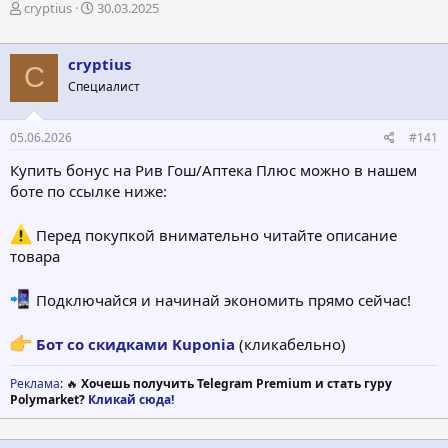
А
Д
cryptius
30.03.2025
в
а
т
т
о
а
cryptius
C
р
н
Специалист
т
а
е
ч
м
а
05.06.2026
#141
ы
л
а
Купить бонус на Рив Гош/Аптека Плюс можно в нашем
боте по ссылке ниже:
Перед покупкой внимательно читайте описание
товара
Подключайся и начинай экономить прямо сейчас!
Бот со скидками Kuponia
(кликабельно)
Реклама
: 🔥
Хочешь получить Telegram Premium и стать гуру
Polymarket?
Кликай сюда!