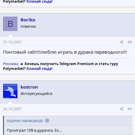
Polymarket?
Кликай сюда!
Boriko
B
Новичок
21.10.2007
#8
Понтовый сайт!!!люблю играть в дурака переводного!!!
Реклама
: 🔥
Хочешь получить Telegram Premium и стать гуру
Polymarket?
Кликай сюда!
kostron
Интересующийся
26.10.2007
#9
nuzmor написал(а):
Проиграл 10$ в дурачка. Ех...