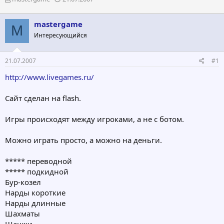
в
а
т
т
mastergame
о
а
M
р
н
Интересующийся
т
а
е
ч
21.07.2007
#1
м
а
ы
л
http://www.livegames.ru/
а
Сайт сделан на flash.
Игры происходят между игроками, а не с ботом.
Можно играть просто, а можно на деньги.
***** переводной
***** подкидной
Бур-козел
Нарды короткие
Нарды длинные
Шахматы