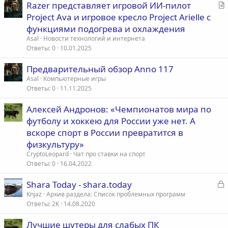
С
Razer представляет игровой ИИ-пилот
т
Project Ava и игровое кресло Project Arielle с
а
функциями подогрева и охлаждения
т
Asal
Новости технологий и интернета
ь
Ответы
0
10.01.2025
я
Предварительный обзор Anno 117
Asal
Компьютерные игры
Ответы
0
11.11.2025
Алексей Андронов: «Чемпионатов мира по
футболу и хоккею для России уже нет. А
вскоре спорт в России превратится в
физкультуру»
CryptoLeopard
Чат про ставки на спорт
Ответы
0
16.04.2022
З
Shara Today - shara.today
а
Knjaz
Архив раздела: Список проблемных программ
Ответы
2K
14.08.2020
к
р
Лучшие шутеры для слабых ПК