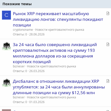
Похожие темы
С
Рынок XRP переживает масштабную
C
т
ликвидацию лонгов: спекулянты покидают
а
позиции
т
cryptononame
Новости криптовалютного рынка
ь
Ответы
0
28.06.2026
я
С
За 24 часа было совершено ликвидаций
т
криптовалютных активов на сумму 193
а
миллиона долларов из-за сокращения
т
коротких позиций
ь
bizneser
Новости криптовалютного рынка
я
Ответы
0
26.03.2026
С
Дисбаланс в отношении ликвидации XRP
т
углубляется: за 24 часа были аннулированы
а
длинные позиции на сумму $12,56 млн
т
bizneser
Новости криптовалютного рынка
ь
Ответы
0
01.03.2026
я