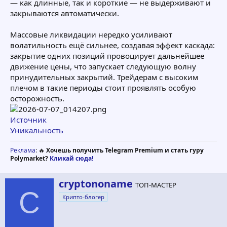
— как длинные, так и короткие — не выдерживают и
закрываются автоматически.
Массовые ликвидации нередко усиливают
волатильность ещё сильнее, создавая эффект каскада:
закрытие одних позиций провоцирует дальнейшее
движение цены, что запускает следующую волну
принудительных закрытий. Трейдерам с высоким
плечом в такие периоды стоит проявлять особую
осторожность.
Источник
Уникальность
Реклама
: 🔥
Хочешь получить Telegram Premium и стать гуру
Polymarket?
Кликай сюда!
А
cryptononame
ТОП-МАСТЕР
в
C
Крипто-блогер
т
о
р